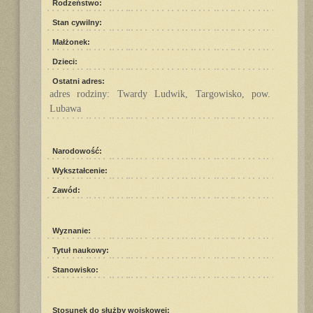
Rodzeństwo:
Stan cywilny:
Małżonek:
Dzieci:
Ostatni adres:
adres rodziny: Twardy Ludwik, Targowisko, pow.
Lubawa
Narodowość:
Wykształcenie:
Zawód:
Wyznanie:
Tytuł naukowy:
Stanowisko:
Stosunek do służby wojskowej: