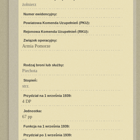
żołnierz
Numer ewidencyjny:
Powiatowa Komenda Uzupełnień (PKU):
Rejonowa Komenda Uzupełnień (RKU):
Związek operacyjny:
Armia Pomorze
Rodzaj broni lub służby:
Piechota
Stopień:
strz.
Przydział na 1 września 1939:
4 DP
Jednostka:
67 pp
Funkcja na 1 września 1939:
Przydział po 1 września 1939: