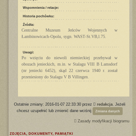
Wspomnienia / relacje:
Historia pochówku:
Źródła:
Centralne Muzeum Jeńców Wojennych w
Łambinowicach-Opolu, sygn. WAST-St.VB,l.75.
Uwagi:
Po wzięciu do niewoli niemieckiej przebywał w
obozach jenieckich, m.in. w Stalagu VIII B Lamsdorf
(nr jeniecki 6452), skąd 22 czerwca 1940 r. został
przeniesiony do Stalagu V B Villingen.
Ostatnie zmiany: 2016-01-07 22:33:30 przez
redakcja
. Jeżeli
chcesz uzupełnić lub zmienić dane wciśnij
Zmiana danych
Zasady modyfikacji biogramu
ZDJĘCIA, DOKUMENTY, PAMIĄTKI