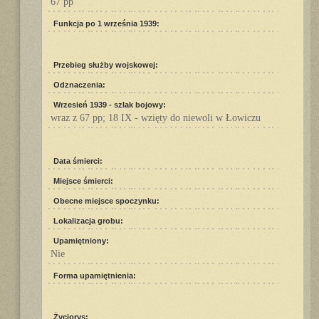
67 pp
Funkcja po 1 września 1939:
Przebieg służby wojskowej:
Odznaczenia:
Wrzesień 1939 - szlak bojowy:
wraz z 67 pp; 18 IX - wzięty do niewoli w Łowiczu
Data śmierci:
Miejsce śmierci:
Obecne miejsce spoczynku:
Lokalizacja grobu:
Upamiętniony:
Nie
Forma upamiętnienia:
Życiorys: