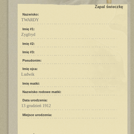
Zapal świeczkę
Nazwisko:
TWARDY
Imię #1:
Zygfryd
Imię #2:
Imię #3:
Pseudonim:
Imię ojca:
Ludwik
Imię matki:
Nazwisko rodowe matki:
Data urodzenia:
13 grudzień 1912
Miejsce urodzenia: