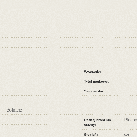
Wyznanie:
Tytuł naukowy:
Stanowisko:
żołnierz
:
Piecho
Rodzaj broni lub
służby:
szer.
Stopień: