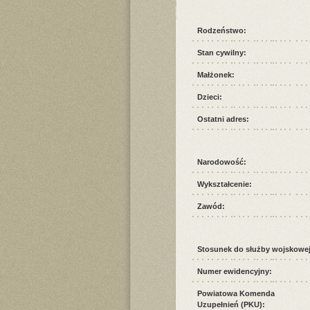
Rodzeństwo:
Stan cywilny:
Małżonek:
Dzieci:
Ostatni adres:
Narodowość:
Wykształcenie:
Zawód:
Stosunek do służby wojskowej
Numer ewidencyjny:
Powiatowa Komenda
Uzupełnień (PKU):