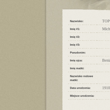
TO
Nazwisko:
Mich
Imię #1:
Imię #2:
Imię #3:
Pseudonim:
Beni
Imię ojca:
Imię matki:
Nazwisko rodowe
matki:
1910
Data urodzenia:
Miejsce urodzenia: