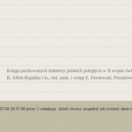
Księga pochowanych żołnierzy polskich poległych w II wojnie świ
B. Affek-Bujalska i in., red. nauk. i wstęp E. Pawłowski, Pruszków
-07-09 18:37:49 przez
redakcja
. Jeżeli chcesz uzupełnić lub zmienić dane 