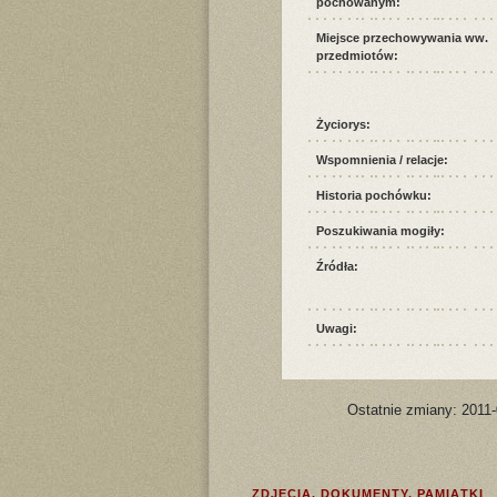
pochowanym:
Miejsce przechowywania ww.
przedmiotów:
Życiorys:
Wspomnienia / relacje:
Historia pochówku:
Poszukiwania mogiły:
Źródła:
Uwagi:
Ostatnie zmiany: 2011
ZDJĘCIA, DOKUMENTY, PAMIĄTKI