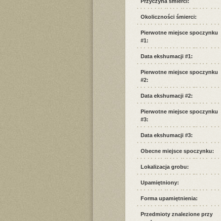
Przyczyna śmierci:
Okoliczności śmierci:
Pierwotne miejsce spoczynku
#1:
Data ekshumacji #1:
Pierwotne miejsce spoczynku
#2:
Data ekshumacji #2:
Pierwotne miejsce spoczynku
#3:
Data ekshumacji #3:
Obecne miejsce spoczynku:
Lokalizacja grobu:
Upamiętniony:
Forma upamiętnienia:
Przedmioty znalezione przy