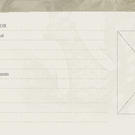
POR
ał
amin