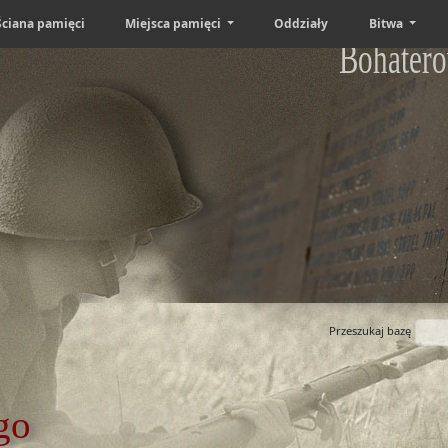
Ściana pamięci
Miejsca pamięci
Oddziały
Bitwa
Bohatero
Przeszukaj bazę
go