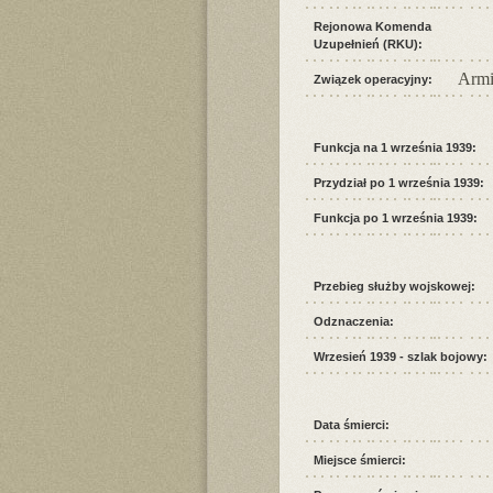
Rejonowa Komenda
Uzupełnień (RKU):
Armi
Związek operacyjny:
Funkcja na 1 września 1939:
Przydział po 1 września 1939:
Funkcja po 1 września 1939:
Przebieg służby wojskowej:
Odznaczenia:
Wrzesień 1939 - szlak bojowy:
Data śmierci:
Miejsce śmierci: