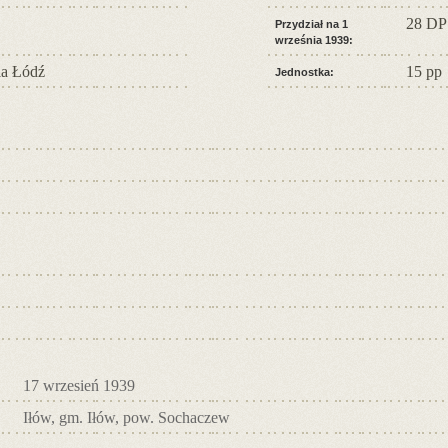
28 DP
Przydział na 1
września 1939:
a Łódź
15 pp
Jednostka:
17 wrzesień 1939
Iłów, gm. Iłów, pow. Sochaczew