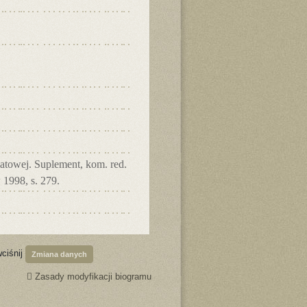
atowej. Suplement, kom. red.
 1998, s. 279.
wciśnij
Zmiana danych
Zasady modyfikacji biogramu