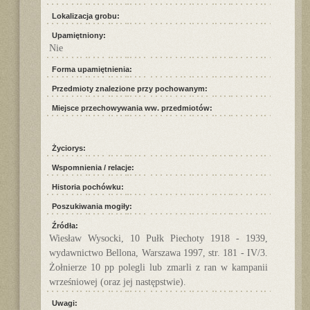
Lokalizacja grobu:
Upamiętniony:
Nie
Forma upamiętnienia:
Przedmioty znalezione przy pochowanym:
Miejsce przechowywania ww. przedmiotów:
Życiorys:
Wspomnienia / relacje:
Historia pochówku:
Poszukiwania mogiły:
Źródła:
Wiesław Wysocki, 10 Pułk Piechoty 1918 - 1939,
wydawnictwo Bellona, Warszawa 1997, str. 181 - IV/3.
Żołnierze 10 pp polegli lub zmarli z ran w kampanii
wrześniowej (oraz jej następstwie).
Uwagi: