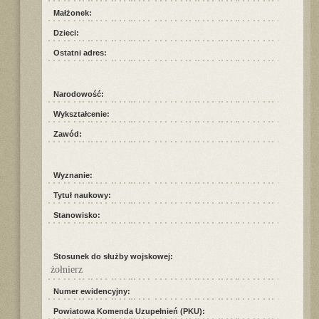
Małżonek:
Dzieci:
Ostatni adres:
Narodowość:
Wykształcenie:
Zawód:
Wyznanie:
Tytuł naukowy:
Stanowisko:
Stosunek do służby wojskowej:
żołnierz
Numer ewidencyjny:
Powiatowa Komenda Uzupełnień (PKU):