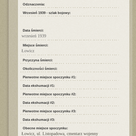
Odznaczenia:
Wrzesień 1939 - szlak bojowy:
Data śmierci:
wrzesień 1939
Miejsce śmierci:
Łowicz
Przyczyna śmierci:
Okoliczności śmierci:
Pierwotne miejsce spoczynku #1:
Data ekshumacji #1:
Pierwotne miejsce spoczynku #2:
Data ekshumacji #2:
Pierwotne miejsce spoczynku #3:
Data ekshumacji #3:
Obecne miejsce spoczynku:
Łowicz, ul. Listopadowa, cmentarz wojenny