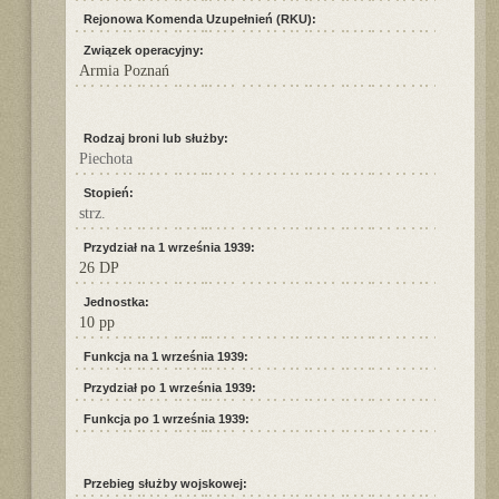
Rejonowa Komenda Uzupełnień (RKU):
Związek operacyjny:
Armia Poznań
Rodzaj broni lub służby:
Piechota
Stopień:
strz.
Przydział na 1 września 1939:
26 DP
Jednostka:
10 pp
Funkcja na 1 września 1939:
Przydział po 1 września 1939:
Funkcja po 1 września 1939:
Przebieg służby wojskowej: