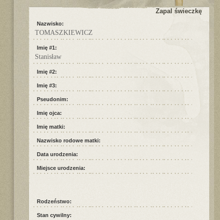
Zapal świeczkę
Nazwisko:
TOMASZKIEWICZ
Imię #1:
Stanisław
Imię #2:
Imię #3:
Pseudonim:
Imię ojca:
Imię matki:
Nazwisko rodowe matki:
Data urodzenia:
Miejsce urodzenia:
Rodzeństwo:
Stan cywilny: