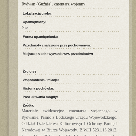
Rydwan (Guźnia), cmentarz wojenny
Lokalizacja grobu:
Upamiętniony:
Nie
Forma upamiętnienia:
Przedmioty znalezione przy pochowanym:
Miejsce przechowywania ww. przedmiotów:
Życiorys:
Wspomnienia / relacje:
Historia pochówku:
Poszukiwania mogiły:
Źródła:
Materiały ewidencyjne cmentarza wojennego w
Rydwanie. Pismo z Łódzkiego Urzędu Wojewódzkiego,
Oddział Dziedzictwa Kulturowego i Ochrony Pamięci
Narodowej w Biurze Wojewody. B.W.II.5231.13.2012.