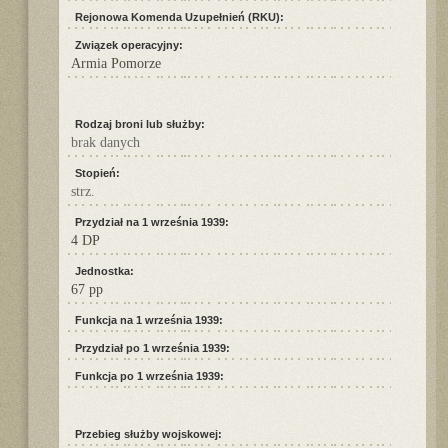
Rejonowa Komenda Uzupełnień (RKU):
Związek operacyjny:
Armia Pomorze
Rodzaj broni lub służby:
brak danych
Stopień:
strz.
Przydział na 1 września 1939:
4 DP
Jednostka:
67 pp
Funkcja na 1 września 1939:
Przydział po 1 września 1939:
Funkcja po 1 września 1939:
Przebieg służby wojskowej: