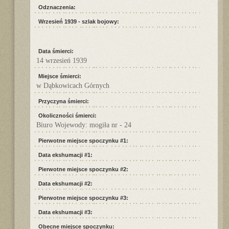
Odznaczenia:
Wrzesień 1939 - szlak bojowy:
Data śmierci:
14 wrzesień 1939
Miejsce śmierci:
w Dąbkowicach Górnych
Przyczyna śmierci:
Okoliczności śmierci:
Biuro Wojewody: mogiła nr - 24
Pierwotne miejsce spoczynku #1:
Data ekshumacji #1:
Pierwotne miejsce spoczynku #2:
Data ekshumacji #2:
Pierwotne miejsce spoczynku #3:
Data ekshumacji #3:
Obecne miejsce spoczynku: