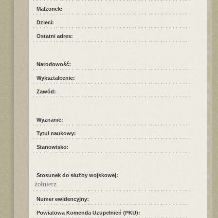
Małżonek:
Dzieci:
Ostatni adres:
Narodowość:
Wykształcenie:
Zawód:
Wyznanie:
Tytuł naukowy:
Stanowisko:
Stosunek do służby wojskowej:
żołnierz
Numer ewidencyjny:
Powiatowa Komenda Uzupełnień (PKU):