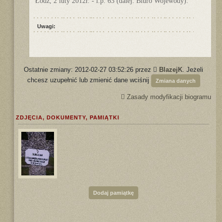
Łódź, 2 luty 2012r. - l.p. 63 (dalej: Biuro Wojewody).
Uwagi:
Ostatnie zmiany: 2012-02-27 03:52:26 przez
BlazejK
. Jeżeli
chcesz uzupełnić lub zmienić dane wciśnij
Zmiana danych
Zasady modyfikacji biogramu
ZDJĘCIA, DOKUMENTY, PAMIĄTKI
Dodaj pamiątkę