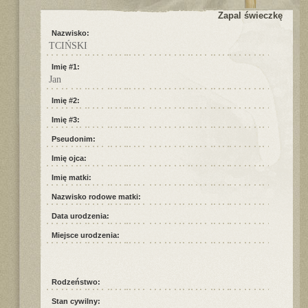
Zapal świeczkę
Nazwisko:
TCIŃSKI
Imię #1:
Jan
Imię #2:
Imię #3:
Pseudonim:
Imię ojca:
Imię matki:
Nazwisko rodowe matki:
Data urodzenia:
Miejsce urodzenia:
Rodzeństwo:
Stan cywilny: