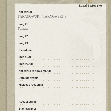
Zapal świeczkę
Nazwisko:
TARANOWSKI (TARNOWSKI)?
Imię #1:
Tomasz
Imię #2:
Imię #3:
Pseudonim:
Imię ojca:
Imię matki:
Nazwisko rodowe matki:
Data urodzenia:
Miejsce urodzenia:
Rodzeństwo:
Stan cywilny: