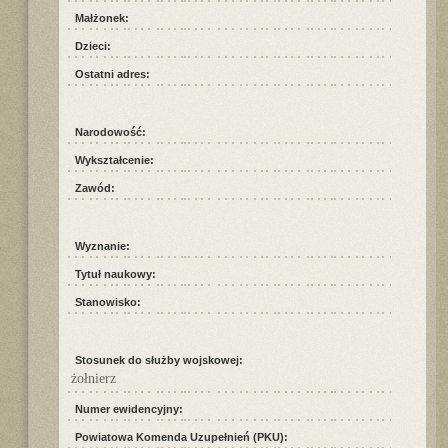
Małżonek:
Dzieci:
Ostatni adres:
Narodowość:
Wykształcenie:
Zawód:
Wyznanie:
Tytuł naukowy:
Stanowisko:
Stosunek do służby wojskowej:
żołnierz
Numer ewidencyjny:
Powiatowa Komenda Uzupełnień (PKU):