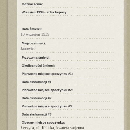
Odznaczenia:
Wrzesień 1939 - szlak bojowy:
Data śmierci:
10 wrzesień 1939
Miejsce śmierci:
Janowice
Przyczyna śmierci:
Okoliczności śmierci:
Pierwotne miejsce spoczynku #1:
Data ekshumacji #1:
Pierwotne miejsce spoczynku #2:
Data ekshumacji #2:
Pierwotne miejsce spoczynku #3:
Data ekshumacji #3:
Obecne miejsce spoczynku:
Łęczyca, ul. Kaliska, kwatera wojenna