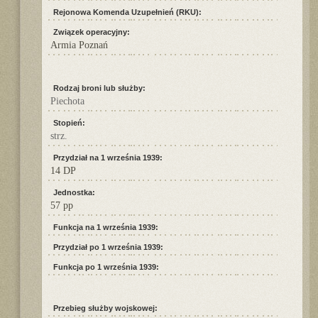
Rejonowa Komenda Uzupełnień (RKU):
Związek operacyjny:
Armia Poznań
Rodzaj broni lub służby:
Piechota
Stopień:
strz.
Przydział na 1 września 1939:
14 DP
Jednostka:
57 pp
Funkcja na 1 września 1939:
Przydział po 1 września 1939:
Funkcja po 1 września 1939:
Przebieg służby wojskowej: