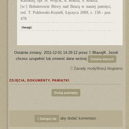
Kaliskiej, opr. H. Wójcik, A. Rokita, S. Rokita,
[w:] Bohaterowie Bitwy nad Bzurą w naszej pamięci,
red. T. Poklewski-Koziełł, Łęczyca 2009, s. 158 - poz.
478.
Uwagi:
Ostatnie zmiany: 2011-12-01 14:29:12 przez
BlazejK
. Jeżeli
chcesz uzupełnić lub zmienić dane wciśnij
Zmiana danych
Zasady modyfikacji biogramu
ZDJĘCIA, DOKUMENTY, PAMIĄTKI
Dodaj pamiątkę
aby dodać komentarz.
Zaloguj się