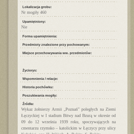
Lokalizacja grobu:
Nr mogiły 460
Upamiętniony:
Nie
Forma upamiętnienia:
Przedmioty znalezione przy pochowanym:
Miejsce przechowywania ww. przedmiotów:
Życiorys:
Wspomnienia / relacje:
Historia pochówku:
Poszukiwania mogiły:
Źródła:
Wykaz żołnierzy Armii „Poznań” poległych na Ziemi
Łęczyckiej w I stadium Bitwy nad Bzurą w okresie od
09 do 12 września 1939 roku, spoczywających na
cmentarzu rzymsko – katolickim w Łęczycy przy ulicy