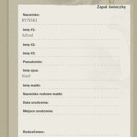
Zapal świeczkę
Nazwisko:
RYŃSKI
Imię #1:
Alfred
Imię #2:
Imię #3:
Pseudonim:
Imię ojca:
Józef
Imię matki:
Nazwisko rodowe matki:
Data urodzenia:
Miejsce urodzenia:
Rodzeństwo: