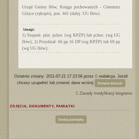
Urząd Gminy Iłów, Księga pochowanych - Cmentarz
Giżyce (rękopis), poz. 441 (dalej: UG Iłów).
Uwagi:
1) Stopień: plut. pchor. (wg KPŻP) lub pchor. (wg UG
Iłów); 2) Przydział: 66 pp 16 DP (wg KPŻP) lub 69 pp
(wg UG Iłów);
Ostatnie zmiany: 2011-07-21 17:23:56 przez
redakcja
. Jeżeli
chcesz uzupełnić lub zmienić dane wciśnij
Zmiana danych
Zasady modyfikacji biogramu
ZDJĘCIA, DOKUMENTY, PAMIĄTKI
Dodaj pamiątkę