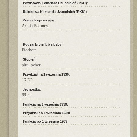
Powiatowa Komenda Uzupełnień (PKU):
Rejonowa Komenda Uzupełnień (RKU):
Związek operacyjny:
Armia Pomorze
Rodzaj broni lub służby:
Piechota
Stopień:
plut. pchor.
Przydział na 1 września 1939:
16 DP
Jednostka:
66 pp
Funkcja na 1 września 1939:
Przydział po 1 września 1939:
Funkcja po 1 września 1939: