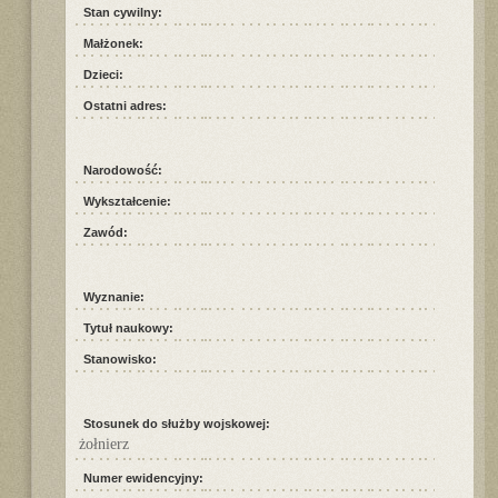
Stan cywilny:
Małżonek:
Dzieci:
Ostatni adres:
Narodowość:
Wykształcenie:
Zawód:
Wyznanie:
Tytuł naukowy:
Stanowisko:
Stosunek do służby wojskowej:
żołnierz
Numer ewidencyjny: