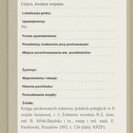
Giżyce, kwatera wojenna
Lokalizacja grobu:
Upamiętniony:
Nie
Forma upamiętnienia:
Przedmioty znalezione przy pochowanym:
Miejsce przechowywania ww. przedmiotów:
Życiorys:
Wspomnienia / relacje:
Historia pochówku:
Poszukiwania mogiły:
Źródła:
Księga pochowanych żołnierzy polskich poległych w II
wojnie światowej, t. I, Żołnierze września N-Z, kom.
red. B. Affek-Bujalska i in., wstęp i red. nauk. E.
Pawłowski, Pruszków 1993, s. 134 (dalej: KPŻP).