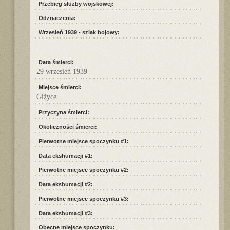
Przebieg służby wojskowej:
Odznaczenia:
Wrzesień 1939 - szlak bojowy:
Data śmierci:
29 wrzesień 1939
Miejsce śmierci:
Giżyce
Przyczyna śmierci:
Okoliczności śmierci:
Pierwotne miejsce spoczynku #1:
Data ekshumacji #1:
Pierwotne miejsce spoczynku #2:
Data ekshumacji #2:
Pierwotne miejsce spoczynku #3:
Data ekshumacji #3:
Obecne miejsce spoczynku: