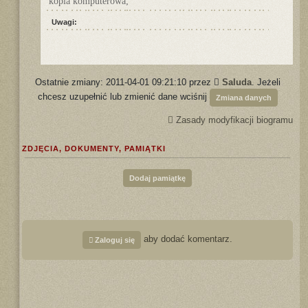
kopia komputerowa;
Uwagi:
Ostatnie zmiany: 2011-04-01 09:21:10 przez
Saluda
. Jeżeli
chcesz uzupełnić lub zmienić dane wciśnij
Zmiana danych
Zasady modyfikacji biogramu
ZDJĘCIA, DOKUMENTY, PAMIĄTKI
Dodaj pamiątkę
aby dodać komentarz.
Zaloguj się