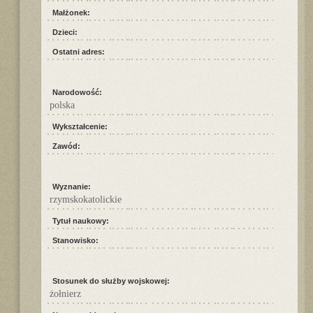
Małżonek:
Dzieci:
Ostatni adres:
Narodowość:
polska
Wykształcenie:
Zawód:
Wyznanie:
rzymskokatolickie
Tytuł naukowy:
Stanowisko:
Stosunek do służby wojskowej:
żołnierz