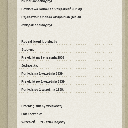
Numer ewidencyjny:
Powiatowa Komenda Uzupełnień (PKU):
Rejonowa Komenda Uzupełnień (RKU):
Związek operacyjny:
Rodzaj broni lub służby:
Stopień:
Przydział na 1 września 1939:
Jednostka:
Funkcja na 1 września 1939:
Przydział po 1 września 1939:
Funkcja po 1 września 1939:
Przebieg służby wojskowej:
Odznaczenia:
Wrzesień 1939 - szlak bojowy: