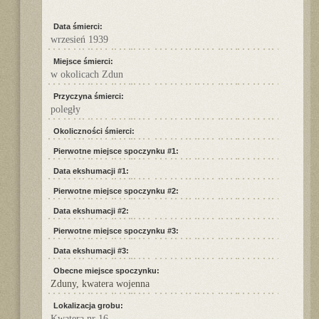
Data śmierci:
wrzesień 1939
Miejsce śmierci:
w okolicach Zdun
Przyczyna śmierci:
poległy
Okoliczności śmierci:
Pierwotne miejsce spoczynku #1:
Data ekshumacji #1:
Pierwotne miejsce spoczynku #2:
Data ekshumacji #2:
Pierwotne miejsce spoczynku #3:
Data ekshumacji #3:
Obecne miejsce spoczynku:
Zduny, kwatera wojenna
Lokalizacja grobu:
Kwatera nr 16