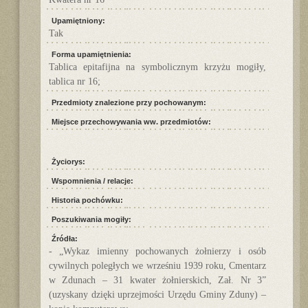
Upamiętniony:
Tak
Forma upamiętnienia:
Tablica epitafijna na symbolicznym krzyżu mogiły,
tablica nr 16;
Przedmioty znalezione przy pochowanym:
Miejsce przechowywania ww. przedmiotów:
Życiorys:
Wspomnienia / relacje:
Historia pochówku:
Poszukiwania mogiły:
Źródła:
- „Wykaz imienny pochowanych żołnierzy i osób
cywilnych poległych we wrześniu 1939 roku, Cmentarz
w Zdunach – 31 kwater żołnierskich, Zał. Nr 3”
(uzyskany dzięki uprzejmości Urzędu Gminy Zduny) –