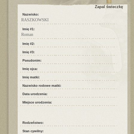
Zapal świeczkę
Nazwisko:
RASZKOWSKI
Imię #1:
Roman
Imię #2:
Imię #3:
Pseudonim:
Imię ojca:
Imię matki:
Nazwisko rodowe matki:
Data urodzenia:
Miejsce urodzenia:
Rodzeństwo:
Stan cywilny: