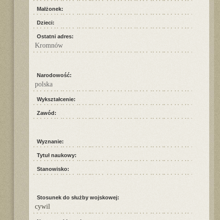
Małżonek:
Dzieci:
Ostatni adres:
Kromnów
Narodowość:
polska
Wykształcenie:
Zawód:
Wyznanie:
Tytuł naukowy:
Stanowisko:
Stosunek do służby wojskowej:
cywil