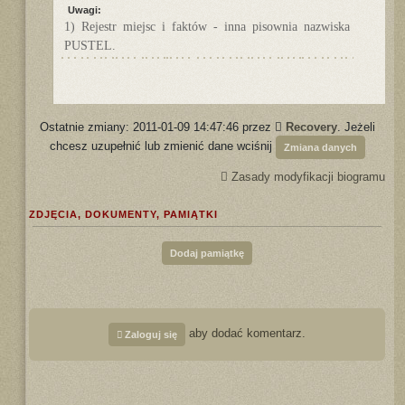
Uwagi:
1) Rejestr miejsc i faktów - inna pisownia nazwiska
PUSTEL.
Ostatnie zmiany: 2011-01-09 14:47:46 przez
Recovery
. Jeżeli
chcesz uzupełnić lub zmienić dane wciśnij
Zmiana danych
Zasady modyfikacji biogramu
ZDJĘCIA, DOKUMENTY, PAMIĄTKI
Dodaj pamiątkę
aby dodać komentarz.
Zaloguj się