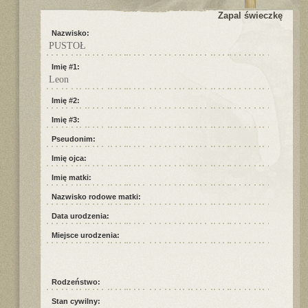
Zapal świeczkę
Nazwisko:
PUSTOŁ
Imię #1:
Leon
Imię #2:
Imię #3:
Pseudonim:
Imię ojca:
Imię matki:
Nazwisko rodowe matki:
Data urodzenia:
Miejsce urodzenia:
Rodzeństwo:
Stan cywilny: