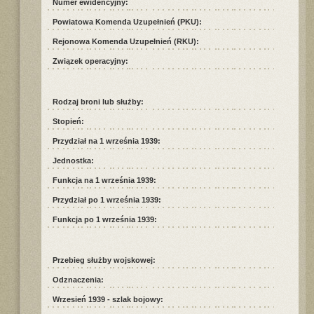
Numer ewidencyjny:
Powiatowa Komenda Uzupełnień (PKU):
Rejonowa Komenda Uzupełnień (RKU):
Związek operacyjny:
Rodzaj broni lub służby:
Stopień:
Przydział na 1 września 1939:
Jednostka:
Funkcja na 1 września 1939:
Przydział po 1 września 1939:
Funkcja po 1 września 1939:
Przebieg służby wojskowej:
Odznaczenia:
Wrzesień 1939 - szlak bojowy: