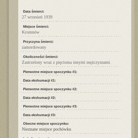
Data śmierci:
27 wrzesień 1939
Miejsce śmierci:
Kromnów
Przyczyna śmierci:
zamordowany
Okoliczności śmierci:
Zastrzelony wraz z pięcioma innymi mężczyznami.
Pierwotne miejsce spoczynku #1:
Data ekshumacji #1:
Pierwotne miejsce spoczynku #2:
Data ekshumacji #2:
Pierwotne miejsce spoczynku #3:
Data ekshumacji #3:
Obecne miejsce spoczynku:
Nieznane miejsce pochówku