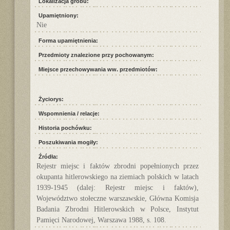
Lokalizacja grobu:
Upamiętniony:
Nie
Forma upamiętnienia:
Przedmioty znalezione przy pochowanym:
Miejsce przechowywania ww. przedmiotów:
Życiorys:
Wspomnienia / relacje:
Historia pochówku:
Poszukiwania mogiły:
Źródła:
Rejestr miejsc i faktów zbrodni popełnionych przez
okupanta hitlerowskiego na ziemiach polskich w latach
1939-1945 (dalej: Rejestr miejsc i faktów),
Województwo stołeczne warszawskie, Główna Komisja
Badania Zbrodni Hitlerowskich w Polsce, Instytut
Pamięci Narodowej, Warszawa 1988, s. 108.