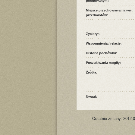
pochowanym:
Miejsce przechowywania ww.
przedmiotów:
Życiorys:
Wspomnienia / relacje:
Historia pochówku:
Poszukiwania mogiły:
Źródła:
Uwagi:
Ostatnie zmiany: 2012-