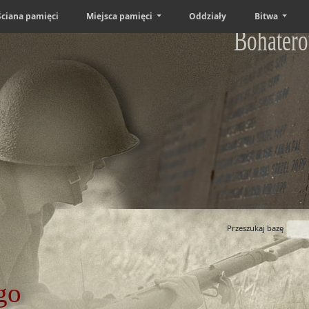
Ściana pamięci
Miejsca pamięci
Oddziały
Bitwa
Bohatero
Przeszukaj bazę
go