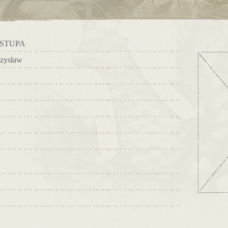
STUPA
zysław