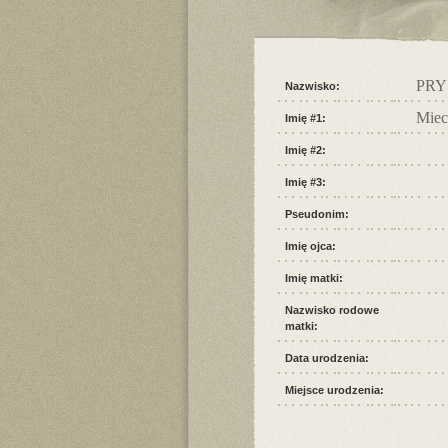
PRY
Nazwisko:
Miec
Imię #1:
Imię #2:
Imię #3:
Pseudonim:
Imię ojca:
Imię matki:
Nazwisko rodowe
matki:
Data urodzenia:
Miejsce urodzenia: