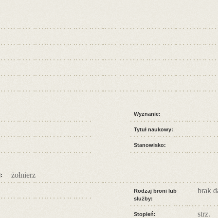
Wyznanie:
Tytuł naukowy:
Stanowisko:
żołnierz
:
brak 
Rodzaj broni lub
służby:
strz.
Stopień: