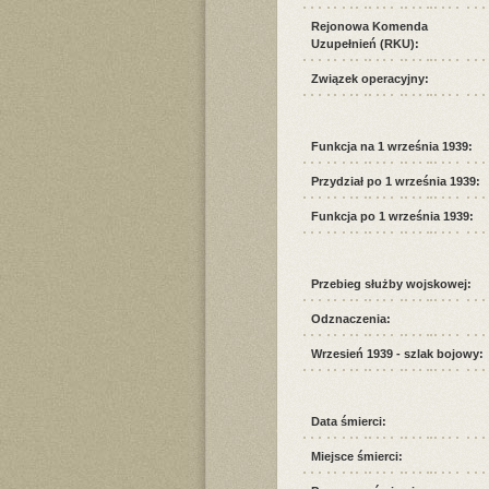
Rejonowa Komenda
Uzupełnień (RKU):
Związek operacyjny:
Funkcja na 1 września 1939:
Przydział po 1 września 1939:
Funkcja po 1 września 1939:
Przebieg służby wojskowej:
Odznaczenia:
Wrzesień 1939 - szlak bojowy:
Data śmierci:
Miejsce śmierci: