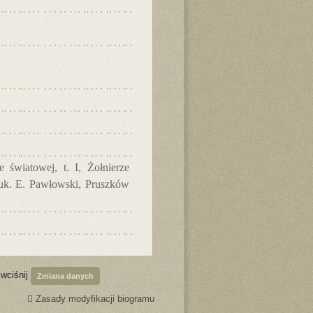
 światowej, t. I, Żołnierze
nauk. E. Pawłowski, Pruszków
 wciśnij
Zmiana danych
Zasady modyfikacji biogramu