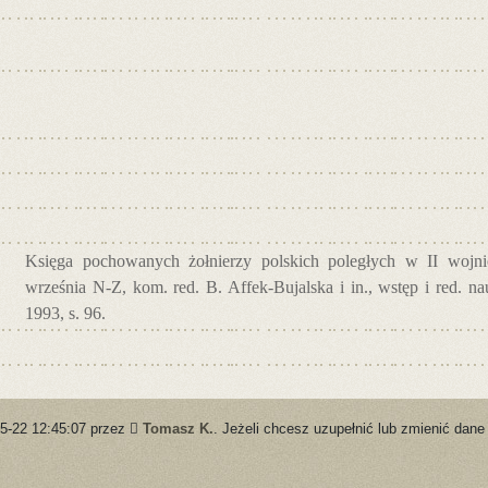
Księga pochowanych żołnierzy polskich poległych w II wojnie
września N-Z, kom. red. B. Affek-Bujalska i in., wstęp i red. 
1993, s. 96.
05-22 12:45:07 przez
Tomasz K.
. Jeżeli chcesz uzupełnić lub zmienić dane