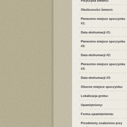
Przyczyna śmierci:
Okoliczności śmierci:
Pierwotne miejsce spoczynku
#1:
Data ekshumacji #1:
Pierwotne miejsce spoczynku
#2:
Data ekshumacji #2:
Pierwotne miejsce spoczynku
#3:
Data ekshumacji #3:
Obecne miejsce spoczynku:
Lokalizacja grobu:
Upamiętniony:
Forma upamiętnienia:
Przedmioty znalezione przy