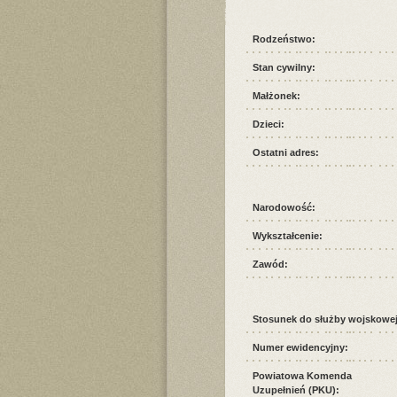
Rodzeństwo:
Stan cywilny:
Małżonek:
Dzieci:
Ostatni adres:
Narodowość:
Wykształcenie:
Zawód:
Stosunek do służby wojskowej
Numer ewidencyjny:
Powiatowa Komenda
Uzupełnień (PKU):