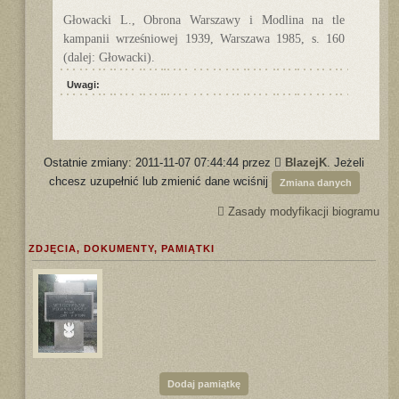
Głowacki L., Obrona Warszawy i Modlina na tle
kampanii wrześniowej 1939, Warszawa 1985, s. 160
(dalej: Głowacki).
Uwagi:
Ostatnie zmiany: 2011-11-07 07:44:44 przez
BlazejK
. Jeżeli
chcesz uzupełnić lub zmienić dane wciśnij
Zmiana danych
Zasady modyfikacji biogramu
ZDJĘCIA, DOKUMENTY, PAMIĄTKI
Dodaj pamiątkę