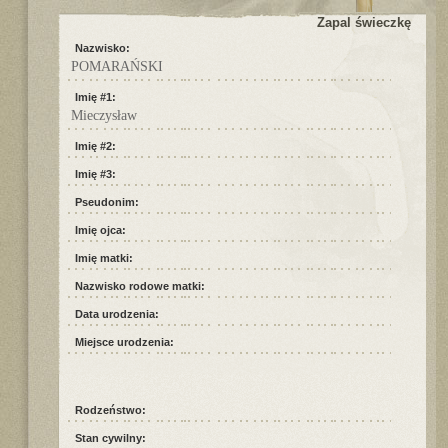
Zapal świeczkę
Nazwisko:
POMARAŃSKI
Imię #1:
Mieczysław
Imię #2:
Imię #3:
Pseudonim:
Imię ojca:
Imię matki:
Nazwisko rodowe matki:
Data urodzenia:
Miejsce urodzenia:
Rodzeństwo:
Stan cywilny: