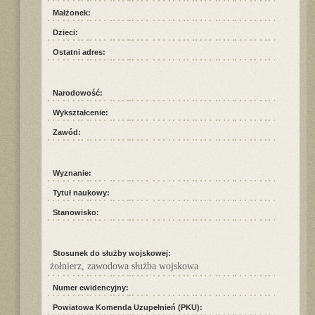
Małżonek:
Dzieci:
Ostatni adres:
Narodowość:
Wykształcenie:
Zawód:
Wyznanie:
Tytuł naukowy:
Stanowisko:
Stosunek do służby wojskowej:
żołnierz, zawodowa służba wojskowa
Numer ewidencyjny:
Powiatowa Komenda Uzupełnień (PKU):