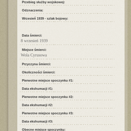
Przebieg służby wojskowej:
Odznaczenia:
Wrzesień 1939 - szlak bojowy:
Data śmierci:
8 wrzesień 1939
Miejsce śmierci:
Wola Cyrusowa
Przyczyna śmierci:
Okoliczności śmierci:
Pierwotne miejsce spoczynku #1:
Data ekshumacji #1:
Pierwotne miejsce spoczynku #2:
Data ekshumacji #2:
Pierwotne miejsce spoczynku #3:
Data ekshumacji #3:
Obecne miejsce spoczynku: