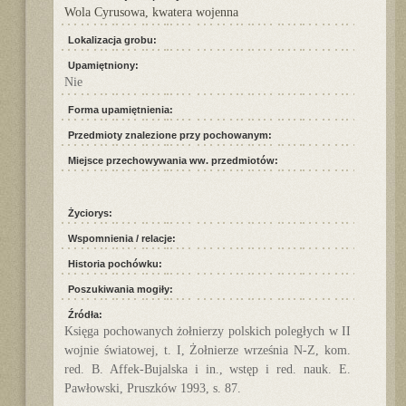
Wola Cyrusowa, kwatera wojenna
Lokalizacja grobu:
Upamiętniony:
Nie
Forma upamiętnienia:
Przedmioty znalezione przy pochowanym:
Miejsce przechowywania ww. przedmiotów:
Życiorys:
Wspomnienia / relacje:
Historia pochówku:
Poszukiwania mogiły:
Źródła:
Księga pochowanych żołnierzy polskich poległych w II
wojnie światowej, t. I, Żołnierze września N-Z, kom.
red. B. Affek-Bujalska i in., wstęp i red. nauk. E.
Pawłowski, Pruszków 1993, s. 87.