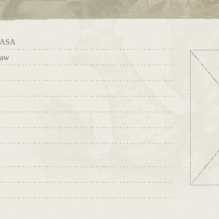
ASA
ław