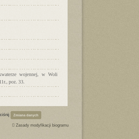
waterze wojennej, w Woli
1r., poz. 33.
ciśnij
Zmiana danych
Zasady modyfikacji biogramu