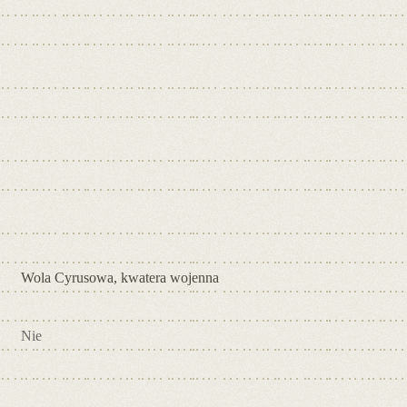
Wola Cyrusowa, kwatera wojenna
Nie