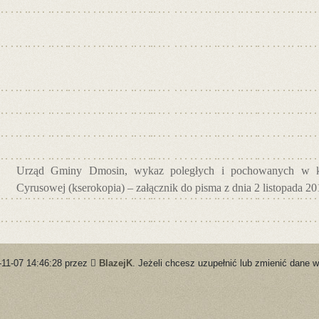
Urząd Gminy Dmosin, wykaz poległych i pochowanych w k
Cyrusowej (kserokopia) – załącznik do pisma z dnia 2 listopada 201
-11-07 14:46:28 przez
BlazejK
. Jeżeli chcesz uzupełnić lub zmienić dane w