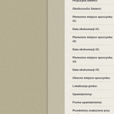
Przyczyna śmierci:
Okoliczności śmierci:
Pierwotne miejsce spoczynku
#1:
Data ekshumacji #1:
Pierwotne miejsce spoczynku
#2:
Data ekshumacji #2:
Pierwotne miejsce spoczynku
#3:
Data ekshumacji #3:
Obecne miejsce spoczynku:
Lokalizacja grobu:
Upamiętniony:
Forma upamiętnienia:
Przedmioty znalezione przy