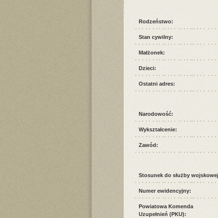
Rodzeństwo:
Stan cywilny:
Małżonek:
Dzieci:
Ostatni adres:
Narodowość:
Wykształcenie:
Zawód:
Stosunek do służby wojskowej
Numer ewidencyjny:
Powiatowa Komenda
Uzupełnień (PKU):