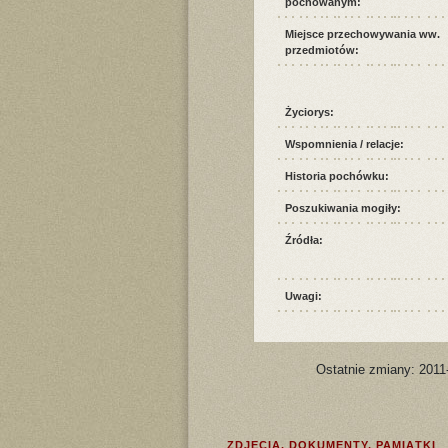
pochowanym:
Miejsce przechowywania ww.
przedmiotów:
Życiorys:
Wspomnienia / relacje:
Historia pochówku:
Poszukiwania mogiły:
Źródła:
Uwagi:
Ostatnie zmiany: 2011
ZDJĘCIA, DOKUMENTY, PAMIĄTKI