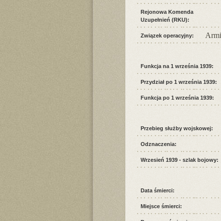
Rejonowa Komenda
Uzupełnień (RKU):
Armi
Związek operacyjny:
Funkcja na 1 września 1939:
Przydział po 1 września 1939:
Funkcja po 1 września 1939:
Przebieg służby wojskowej:
Odznaczenia:
Wrzesień 1939 - szlak bojowy:
Data śmierci:
Miejsce śmierci: