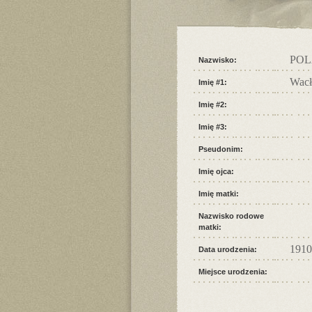
POL
Nazwisko:
Wac
Imię #1:
Imię #2:
Imię #3:
Pseudonim:
Imię ojca:
Imię matki:
Nazwisko rodowe
matki:
1910
Data urodzenia:
Miejsce urodzenia: