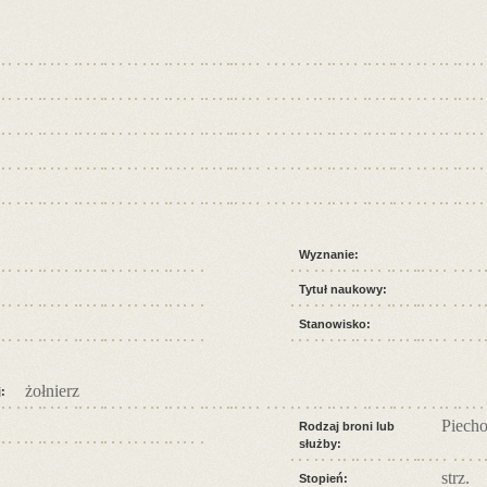
Wyznanie:
Tytuł naukowy:
Stanowisko:
żołnierz
:
Piecho
Rodzaj broni lub
służby:
strz.
Stopień: