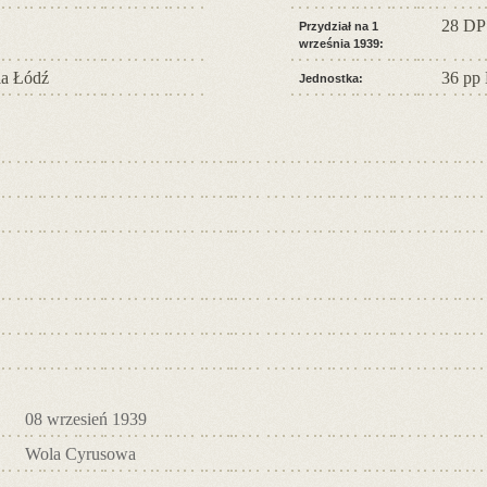
28 DP
Przydział na 1
września 1939:
a Łódź
36 pp
Jednostka:
08 wrzesień 1939
Wola Cyrusowa