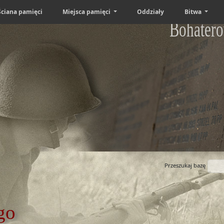
Ściana pamięci
Miejsca pamięci
Oddziały
Bitwa
Bohatero
Przeszukaj bazę
go