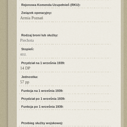
Rejonowa Komenda Uzupełnień (RKU):
Związek operacyjny:
Armia Poznań
Rodzaj broni lub służby:
Piechota
Stopień:
strz.
Przydział na 1 września 1939:
14 DP
Jednostka:
57 pp
Funkcja na 1 września 1939:
Przydział po 1 września 1939:
Funkcja po 1 września 1939:
Przebieg służby wojskowej: