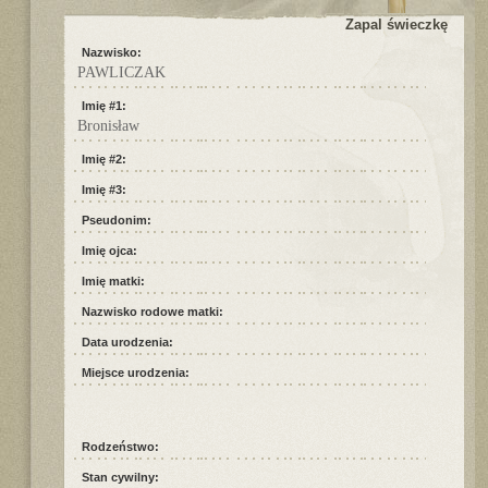
Zapal świeczkę
Nazwisko:
PAWLICZAK
Imię #1:
Bronisław
Imię #2:
Imię #3:
Pseudonim:
Imię ojca:
Imię matki:
Nazwisko rodowe matki:
Data urodzenia:
Miejsce urodzenia:
Rodzeństwo:
Stan cywilny: