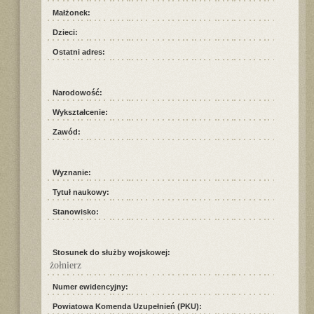
Małżonek:
Dzieci:
Ostatni adres:
Narodowość:
Wykształcenie:
Zawód:
Wyznanie:
Tytuł naukowy:
Stanowisko:
Stosunek do służby wojskowej:
żołnierz
Numer ewidencyjny:
Powiatowa Komenda Uzupełnień (PKU):