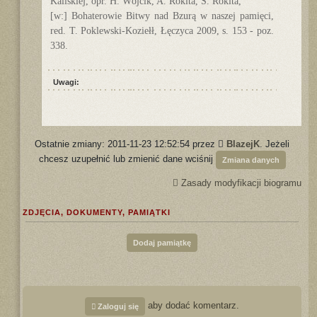
Kaliskiej, opr. H. Wójcik, A. Rokita, S. Rokita,
[w:] Bohaterowie Bitwy nad Bzurą w naszej pamięci,
red. T. Poklewski-Koziełł, Łęczyca 2009, s. 153 - poz.
338.
Uwagi:
Ostatnie zmiany: 2011-11-23 12:52:54 przez
BlazejK
. Jeżeli
chcesz uzupełnić lub zmienić dane wciśnij
Zmiana danych
Zasady modyfikacji biogramu
ZDJĘCIA, DOKUMENTY, PAMIĄTKI
Dodaj pamiątkę
aby dodać komentarz.
Zaloguj się