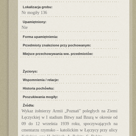
Lokalizacja grobu:
Nr mogiły 136
Upamiętniony:
Nie
Forma upamiętnienia:
Przedmioty znalezione przy pochowanym:
Miejsce przechowywania ww. przedmiotów:
Życiorys:
Wspomnienia / relacje:
Historia pochówku:
Poszukiwania mogiły:
Źródła:
Wykaz żołnierzy Armii „Poznań” poległych na Ziemi
Łęczyckiej w I stadium Bitwy nad Bzurą w okresie od
09 do 12 września 1939 roku, spoczywających na
cmentarzu rzymsko – katolickim w Łęczycy przy ulicy