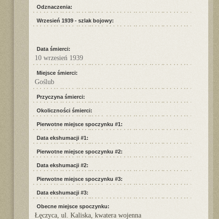
Odznaczenia:
Wrzesień 1939 - szlak bojowy:
Data śmierci:
10 wrzesień 1939
Miejsce śmierci:
Goślub
Przyczyna śmierci:
Okoliczności śmierci:
Pierwotne miejsce spoczynku #1:
Data ekshumacji #1:
Pierwotne miejsce spoczynku #2:
Data ekshumacji #2:
Pierwotne miejsce spoczynku #3:
Data ekshumacji #3:
Obecne miejsce spoczynku:
Łęczyca, ul. Kaliska, kwatera wojenna