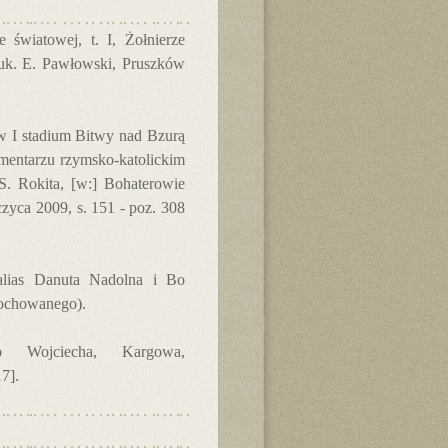
 światowej, t. I, Żołnierze
nauk. E. Pawłowski, Pruszków
w I stadium Bitwy nad Bzurą
mentarzu rzymsko-katolickim
S. Rokita, [w:] Bohaterowie
zyca 2009, s. 151 - poz. 308
alias Danuta Nadolna i Bo
pochowanego).
o Wojciecha, Kargowa,
7].