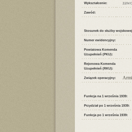
zaw
Wykształcenie:
Zawód:
Stosunek do służby wojskowej
Numer ewidencyjny:
Powiatowa Komenda
Uzupełnień (PKU):
Rejonowa Komenda
Uzupełnień (RKU):
Armi
Związek operacyjny:
Funkcja na 1 września 1939:
Przydział po 1 września 1939:
Funkcja po 1 września 1939: