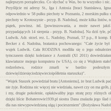
najlepszym porządeczku. Co słychać u Was, bo tu wszystko i nic
Przyślijcie mi adresy St., Iga i Antosia [braci Stanisława, Ig
odpowiednio w 58 pułku piechoty w Poznaniu, 2 morskim pułku s
piechoty w Krotoszynie - przyp. B. Nadolna], może kilka listów, n
piątek, powinsz. itd. [powinszowania, a może nawet jakiś
przypadających 14 sierpnia - przyp. B. Nadolna]. Na dziś tyle, pó
Ludwik. Adr. strzel. rez. L. Nadolny, Poznań, 57 p.p., 8 komp. P
Becker z d. Nadolna, bratanica pochowanego: "Całe życie był
wujek Ludwik. Cała RODZINA modliła się o jego odnalezieni
tymczasem dzięki koleżance z Australii (XI 2011) dowiedziała
klawiaturze mojego komputera (w USA), co się z Wujkiem stało! N
rodzeństwa, rodzice zmarli w bardzo podeszł
dziewięćdziesięciodzięwiecioipółletnia staruszka)".
"Wujek Staszek powiedział bratu [Antoniemu], że brat Ludwik pa
nie żyje. Rodzina nic więcej nie wiedziała, nawet czy on ma grób, je
i my, drugie pokolenie, opłakiwaliby jego stratę przy różnych 
dzięki liście Bohaterowie1939.pl siostra Dana znalazła jego ślad 
dla nas niewypowiedzianą ulgą i pocieszeniem" (Bożysława Nadol