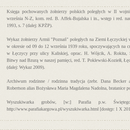
Księga pochowanych żołnierzy polskich poległych w II wojnie
września N-Z, kom. red. B. Affek-Bujalska i in., wstęp i red. 
1993, s. 7 (dalej: KPŻP).
Wykaz żołnierzy Armii "Poznań" poległych na Ziemi Łęczyckiej 
w okresie od 09 do 12 września 1939 roku, spoczywających na c
w Łęczycy przy ulicy Kaliskiej, oprac. H. Wójcik, A. Rokita, 
Bitwy nad Bzurą w naszej pamięci, red. T. Poklewski-Koziełł, Łęc
(dalej: Wykaz 2009).
Archiwum rodzinne / rodzinna tradycja (zebr. Dana Becker 
Robertson alias Bożysława Maria Magdalena Nadolna, bratanice 
Wyszukiwarka grobów, [w:] Parafia p.w. Święteg
http://www.parafiakargowa.pl/wyszukiwarka.html [dostęp: 1 X 201