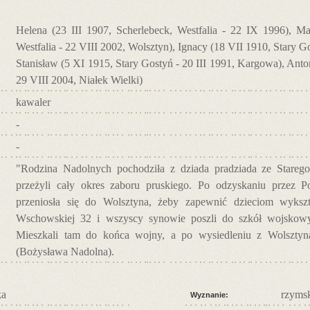
Helena (23 III 1907, Scherlebeck, Westfalia - 22 IX 1996), Mar
Westfalia - 22 VIII 2002, Wolsztyn), Ignacy (18 VII 1910, Stary G
Stanisław (5 XI 1915, Stary Gostyń - 20 III 1991, Kargowa), Anto
29 VIII 2004, Niałek Wielki)
kawaler
-
-
"Rodzina Nadolnych pochodziła z dziada pradziada ze Starego
przeżyli cały okres zaboru pruskiego. Po odzyskaniu przez Po
przeniosła się do Wolsztyna, żeby zapewnić dzieciom wykszta
Wschowskiej 32 i wszyscy synowie poszli do szkół wojskowy
Mieszkali tam do końca wojny, a po wysiedleniu z Wolsztyn
(Bożysława Nadolna).
ka
rzymsk
Wyznanie: