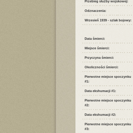
Przebieg służby wojskowej:
Odznaczenia:
Wrzesień 1939 - szlak bojowy:
Data śmierci:
Miejsce śmierci:
Przyczyna śmierci:
Okoliczności śmierci:
Pierwotne miejsce spoczynku
#1:
Data ekshumacji #1:
Pierwotne miejsce spoczynku
#2:
Data ekshumacji #2:
Pierwotne miejsce spoczynku
#3: