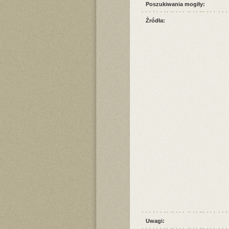
Poszukiwania mogiły:
Źródła:
Uwagi: