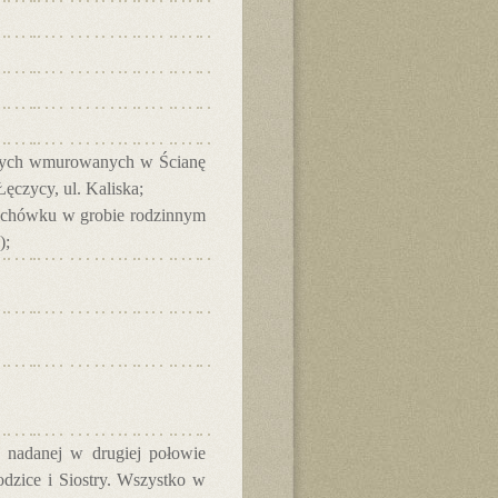
ijnych wmurowanych w Ścianę
ęczycy, ul. Kaliska;
 pochówku w grobie rodzinnym
);
y nadanej w drugiej połowie
dzice i Siostry. Wszystko w