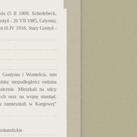
ia (5 II 1909, Scherlebeck,
ostyń - 26 VII 1985, Gdynia),
ni (6 IV 1918, Stary Gostyń -
 Gostynia i Wonieścia, tam
lskę niepodległości rodzina
łcenie. Mieszkali na ulicy
ch oraz na wojnę stamtąd.
a zamieszkali w Kargowej"
okatolickie