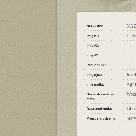
NA
Nazwisko:
Lud
Imię #1:
Imię #2:
Imię #3:
Pseudonim:
Józe
Imię ojca:
Agni
Imię matki:
Woź
Nazwisko rodowe
matki:
14 s
Data urodzenia:
Star
Miejsce urodzenia: