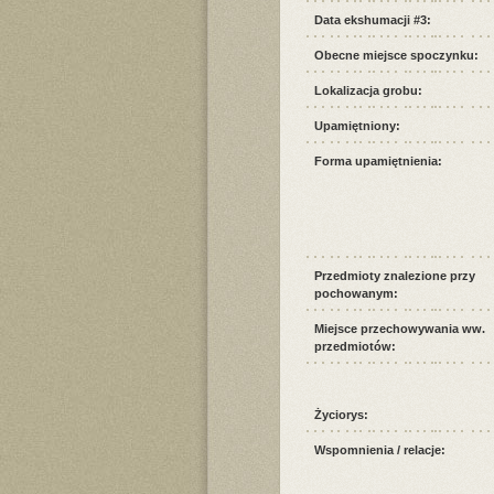
Data ekshumacji #3:
Obecne miejsce spoczynku:
Lokalizacja grobu:
Upamiętniony:
Forma upamiętnienia:
Przedmioty znalezione przy
pochowanym:
Miejsce przechowywania ww.
przedmiotów:
Życiorys:
Wspomnienia / relacje: