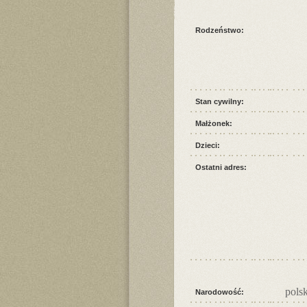
Rodzeństwo:
Stan cywilny:
Małżonek:
Dzieci:
Ostatni adres:
pols
Narodowość: