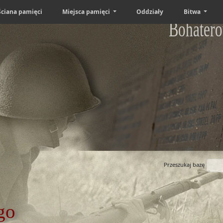
Ściana pamięci
Miejsca pamięci
Oddziały
Bitwa
Bohatero
Przeszukaj bazę
go