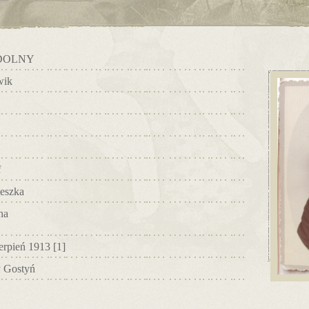
DOLNY
wik
f
eszka
na
ierpień 1913
[1]
y Gostyń