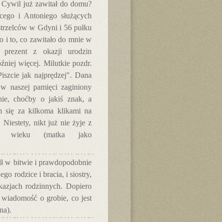
. Cywil już zawitał do domu?
nacego i Antoniego służących
trzelców w Gdyni i 56 pułku
o i to, co zawitało do mnie w
 prezent z okazji urodzin
źniej więcej. Milutkie pozdr.
iszcie jak najprędzej". Dana
 w naszej pamięci zaginiony
e, choćby o jakiś znak, a
m się za kilkoma klikami na
iestety, nikt już nie żyje z
ym wieku (matka jako
dł w bitwie i prawdopodobnie
go rodzice i bracia, i siostry,
okazjach rodzinnych. Dopiero
i wiadomość o grobie, co jest
na).