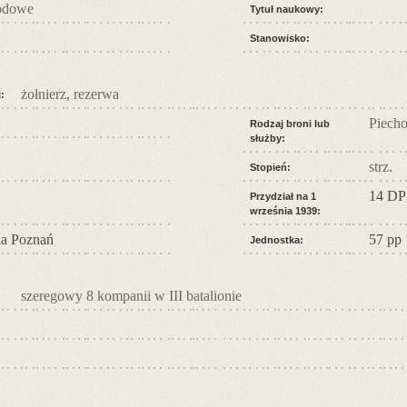
odowe
Tytuł naukowy:
Stanowisko:
żołnierz, rezerwa
:
Piecho
Rodzaj broni lub
służby:
strz.
Stopień:
14 DP
Przydział na 1
września 1939:
a Poznań
57 pp
Jednostka:
szeregowy 8 kompanii w III batalionie