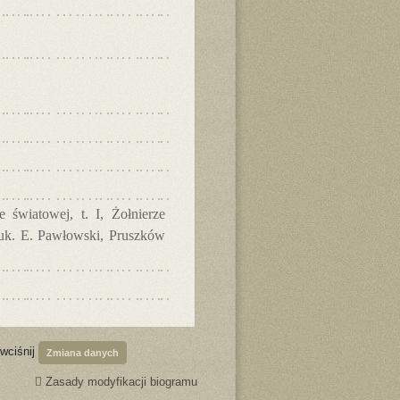
 światowej, t. I, Żołnierze
nauk. E. Pawłowski, Pruszków
 wciśnij
Zmiana danych
Zasady modyfikacji biogramu