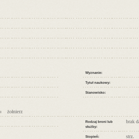
Wyznanie:
Tytuł naukowy:
Stanowisko:
żołnierz
:
brak 
Rodzaj broni lub
służby:
strz.
Stopień: