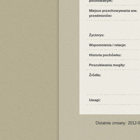
pochowanym:
Miejsce przechowywania ww.
przedmiotów:
Życiorys:
Wspomnienia / relacje:
Historia pochówku:
Poszukiwania mogiły:
Źródła:
Uwagi:
Ostatnie zmiany: 2012-