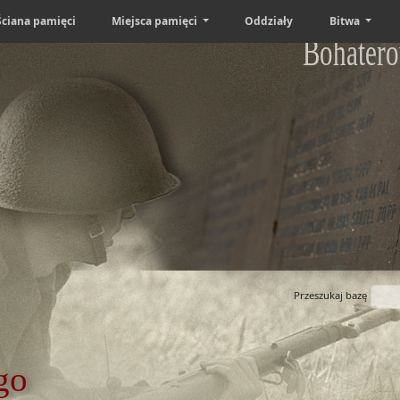
Ściana pamięci
Miejsca pamięci
Oddziały
Bitwa
Bohatero
Przeszukaj bazę
go