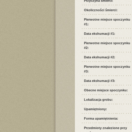
Przyczyna śmierci:
Okoliczności śmierci:
Pierwotne miejsce spoczynku
#1:
Data ekshumacji #1:
Pierwotne miejsce spoczynku
#2:
Data ekshumacji #2:
Pierwotne miejsce spoczynku
#3:
Data ekshumacji #3:
Obecne miejsce spoczynku:
Lokalizacja grobu:
Upamiętniony:
Forma upamiętnienia:
Przedmioty znalezione przy