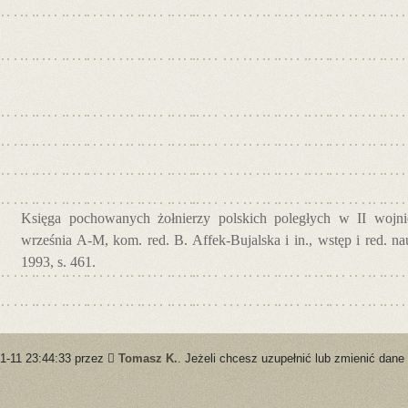
Księga pochowanych żołnierzy polskich poległych w II wojnie
września A-M, kom. red. B. Affek-Bujalska i in., wstęp i red. 
1993, s. 461.
01-11 23:44:33 przez
Tomasz K.
. Jeżeli chcesz uzupełnić lub zmienić dane