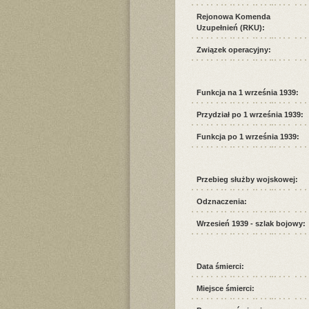
Rejonowa Komenda
Uzupełnień (RKU):
Związek operacyjny:
Funkcja na 1 września 1939:
Przydział po 1 września 1939:
Funkcja po 1 września 1939:
Przebieg służby wojskowej:
Odznaczenia:
Wrzesień 1939 - szlak bojowy:
Data śmierci:
Miejsce śmierci: