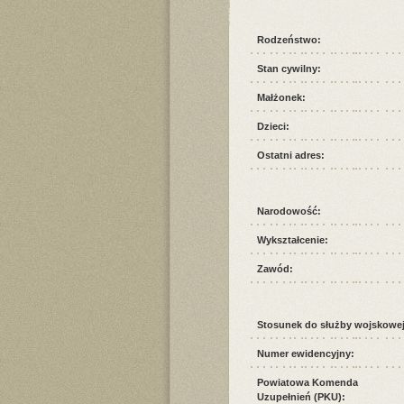
Rodzeństwo:
Stan cywilny:
Małżonek:
Dzieci:
Ostatni adres:
Narodowość:
Wykształcenie:
Zawód:
Stosunek do służby wojskowej
Numer ewidencyjny:
Powiatowa Komenda
Uzupełnień (PKU):