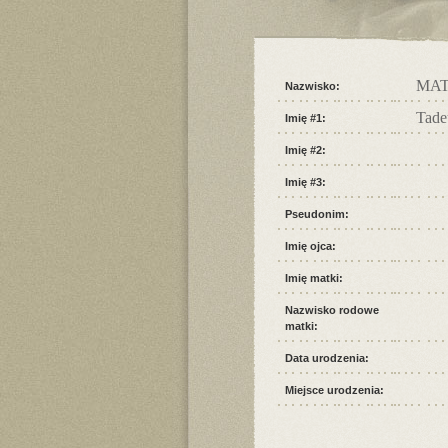
MA
Nazwisko:
Tade
Imię #1:
Imię #2:
Imię #3:
Pseudonim:
Imię ojca:
Imię matki:
Nazwisko rodowe
matki:
Data urodzenia:
Miejsce urodzenia: