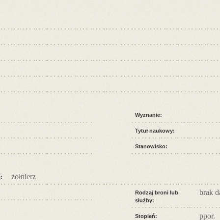
Wyznanie:
Tytuł naukowy:
Stanowisko:
żołnierz
:
brak 
Rodzaj broni lub
służby:
ppor.
Stopień: