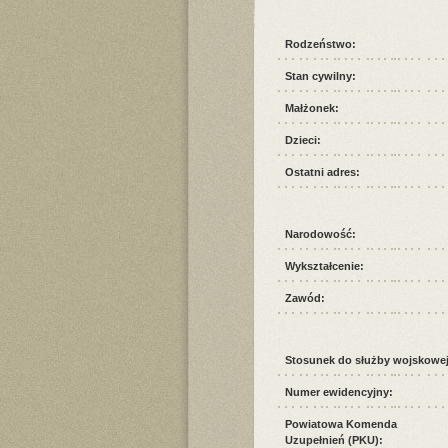
Rodzeństwo:
Stan cywilny:
Małżonek:
Dzieci:
Ostatni adres:
Narodowość:
Wykształcenie:
Zawód:
Stosunek do służby wojskowej
Numer ewidencyjny:
Powiatowa Komenda
Uzupełnień (PKU):