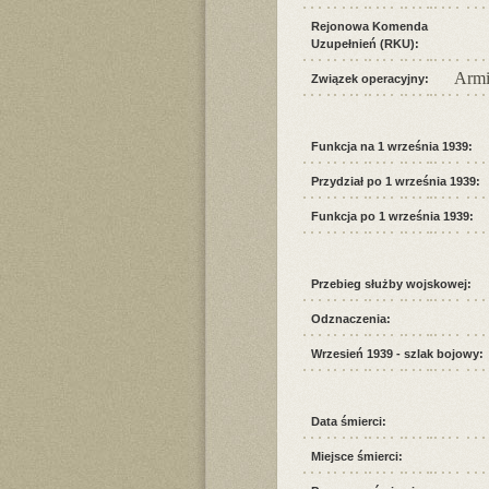
Rejonowa Komenda
Uzupełnień (RKU):
Armi
Związek operacyjny:
Funkcja na 1 września 1939:
Przydział po 1 września 1939:
Funkcja po 1 września 1939:
Przebieg służby wojskowej:
Odznaczenia:
Wrzesień 1939 - szlak bojowy:
Data śmierci:
Miejsce śmierci: