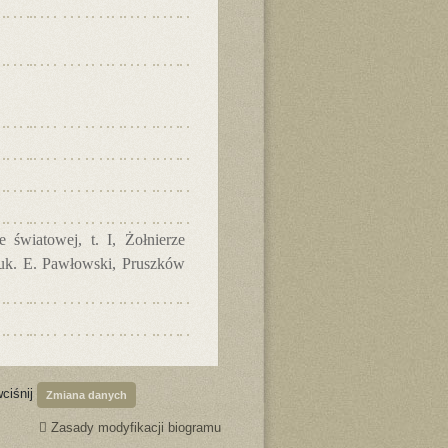
 światowej, t. I, Żołnierze
nauk. E. Pawłowski, Pruszków
wciśnij
Zmiana danych
Zasady modyfikacji biogramu