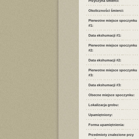
Przyczyna śmierci:
Okoliczności śmierci:
Pierwotne miejsce spoczynku
#1:
Data ekshumacji #1:
Pierwotne miejsce spoczynku
#2:
Data ekshumacji #2:
Pierwotne miejsce spoczynku
#3:
Data ekshumacji #3:
Obecne miejsce spoczynku:
Lokalizacja grobu:
Upamiętniony:
Forma upamiętnienia:
Przedmioty znalezione przy