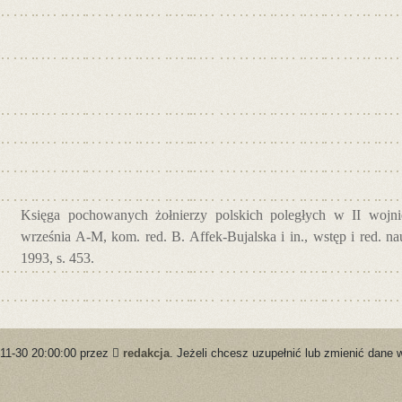
Księga pochowanych żołnierzy polskich poległych w II wojnie
września A-M, kom. red. B. Affek-Bujalska i in., wstęp i red. 
1993, s. 453.
-11-30 20:00:00 przez
redakcja
. Jeżeli chcesz uzupełnić lub zmienić dane 