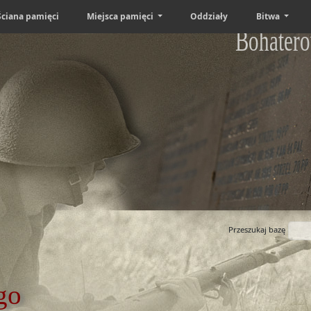
Ściana pamięci
Miejsca pamięci
Oddziały
Bitwa
Bohatero
Przeszukaj bazę
go