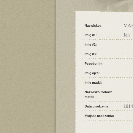
MA
Nazwisko:
Jan
Imię #1:
Imię #2:
Imię #3:
Pseudonim:
Imię ojca:
Imię matki:
Nazwisko rodowe
matki:
1914
Data urodzenia:
Miejsce urodzenia: