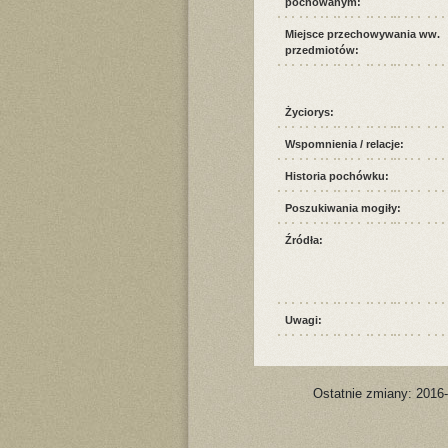
pochowanym:
Miejsce przechowywania ww.
przedmiotów:
Życiorys:
Wspomnienia / relacje:
Historia pochówku:
Poszukiwania mogiły:
Źródła:
Uwagi:
Ostatnie zmiany: 2016