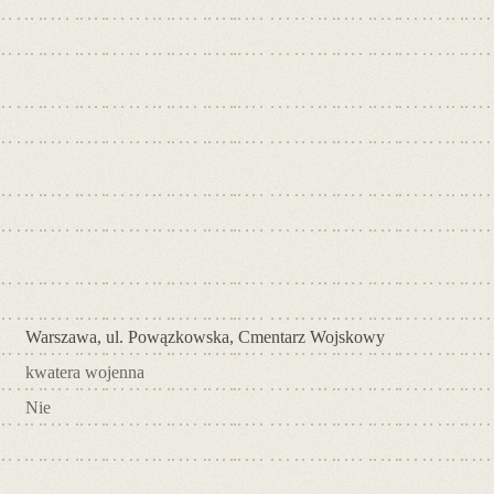
Warszawa, ul. Powązkowska, Cmentarz Wojskowy
kwatera wojenna
Nie