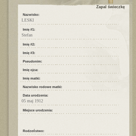
Zapal świeczkę
Nazwisko:
LESKI
Imię #1:
Stefan
Imię #2:
Imię #3:
Pseudonim:
Imię ojca:
Imię matki:
Nazwisko rodowe matki:
Data urodzenia:
05 maj 1912
Miejsce urodzenia:
Rodzeństwo: