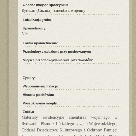
Obecne miejsce spoczynku:
Rydwan (Guźnia), cmentarz wojenny
Lokalizacja grobu:
Upamiętniony:
Nie
Forma upamiętnienia:
Przedmioty znalezione przy pochowanym:
Miejsce przechowywania ww. przedmiotów:
Życiorys:
Wspomnienia / relacje:
Historia pochówku:
Poszukiwania mogiły:
Źródła:
Materiały ewidencyjne cmentarza wojennego w
Rydwanie. Pismo z Łódzkiego Urzędu Wojewódzkiego,
Oddział Dziedzictwa Kulturowego i Ochrony Pamięci