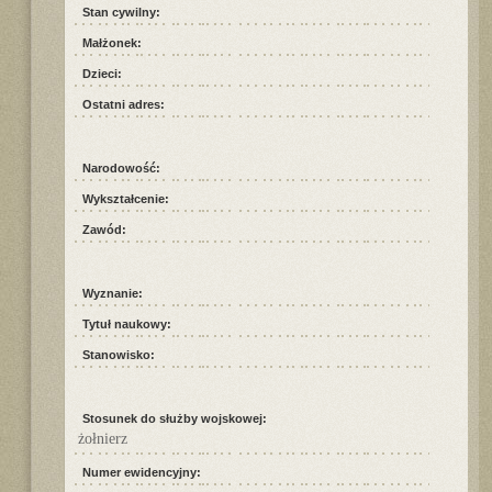
Stan cywilny:
Małżonek:
Dzieci:
Ostatni adres:
Narodowość:
Wykształcenie:
Zawód:
Wyznanie:
Tytuł naukowy:
Stanowisko:
Stosunek do służby wojskowej:
żołnierz
Numer ewidencyjny: