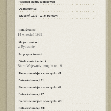
Przebieg służby wojskowej:
Odznaczenia:
Wrzesień 1939 - szlak bojowy:
Data śmierci:
14 wrzesień 1939
Miejsce śmierci:
w Rydwanie
Przyczyna śmierci:
Okoliczności śmierci:
Biuro Wojewody: mogiła nr - 9
Pierwotne miejsce spoczynku #1:
Data ekshumacji #1:
Pierwotne miejsce spoczynku #2:
Data ekshumacji #2:
Pierwotne miejsce spoczynku #3:
Data ekshumacji #3: