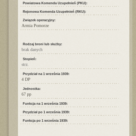
Powiatowa Komenda Uzupełnień (PKU):
Rejonowa Komenda Uzupełnień (RKU):
Związek operacyjny:
Armia Pomorze
Rodzaj broni lub służby:
brak danych
Stopień:
strz.
Przydział na 1 września 1939:
4 DP
Jednostka:
67 pp
Funkcja na 1 września 1939:
Przydział po 1 września 1939:
Funkcja po 1 września 1939: