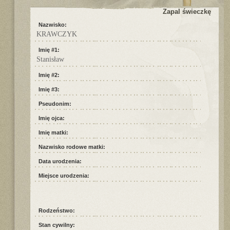
Zapal świeczkę
Nazwisko:
KRAWCZYK
Imię #1:
Stanisław
Imię #2:
Imię #3:
Pseudonim:
Imię ojca:
Imię matki:
Nazwisko rodowe matki:
Data urodzenia:
Miejsce urodzenia:
Rodzeństwo:
Stan cywilny: