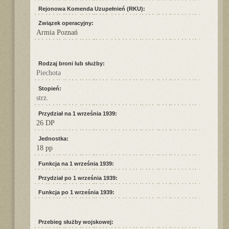
Rejonowa Komenda Uzupełnień (RKU):
Związek operacyjny:
Armia Poznań
Rodzaj broni lub służby:
Piechota
Stopień:
strz.
Przydział na 1 września 1939:
26 DP
Jednostka:
18 pp
Funkcja na 1 września 1939:
Przydział po 1 września 1939:
Funkcja po 1 września 1939:
Przebieg służby wojskowej: