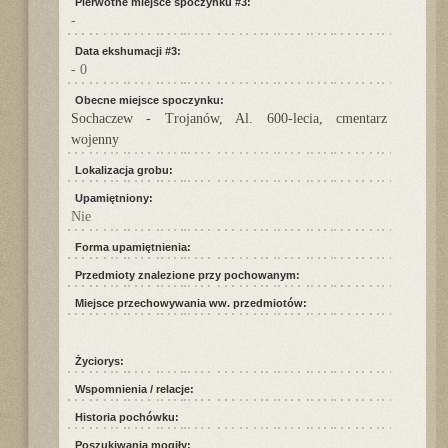
Pierwotne miejsce spoczynku #3:
-
Data ekshumacji #3:
- 0
Obecne miejsce spoczynku:
Sochaczew - Trojanów, Al. 600-lecia, cmentarz
wojenny
Lokalizacja grobu:
Upamiętniony:
Nie
Forma upamiętnienia:
Przedmioty znalezione przy pochowanym:
Miejsce przechowywania ww. przedmiotów:
Życiorys:
Wspomnienia / relacje:
Historia pochówku:
Poszukiwania mogiły: