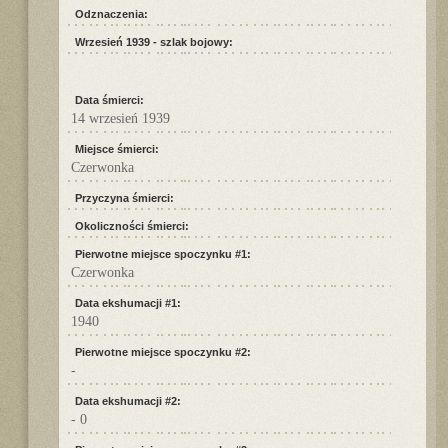
Odznaczenia:
Wrzesień 1939 - szlak bojowy:
Data śmierci:
14 wrzesień 1939
Miejsce śmierci:
Czerwonka
Przyczyna śmierci:
Okoliczności śmierci:
Pierwotne miejsce spoczynku #1:
Czerwonka
Data ekshumacji #1:
1940
Pierwotne miejsce spoczynku #2:
-
Data ekshumacji #2:
- 0