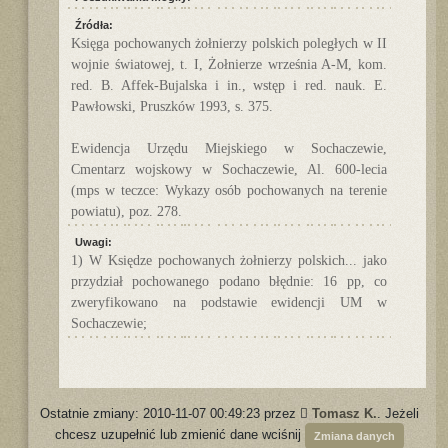
Źródła:
Księga pochowanych żołnierzy polskich poległych w II
wojnie światowej, t. I, Żołnierze września A-M, kom.
red. B. Affek-Bujalska i in., wstęp i red. nauk. E.
Pawłowski, Pruszków 1993, s. 375.
Ewidencja Urzędu Miejskiego w Sochaczewie,
Cmentarz wojskowy w Sochaczewie, Al. 600-lecia
(mps w teczce: Wykazy osób pochowanych na terenie
powiatu), poz. 278.
Uwagi:
1) W Księdze pochowanych żołnierzy polskich... jako
przydział pochowanego podano błędnie: 16 pp, co
zweryfikowano na podstawie ewidencji UM w
Sochaczewie;
Ostatnie zmiany: 2010-11-07 00:49:23 przez
Tomasz K.
. Jeżeli
chcesz uzupełnić lub zmienić dane wciśnij
Zmiana danych