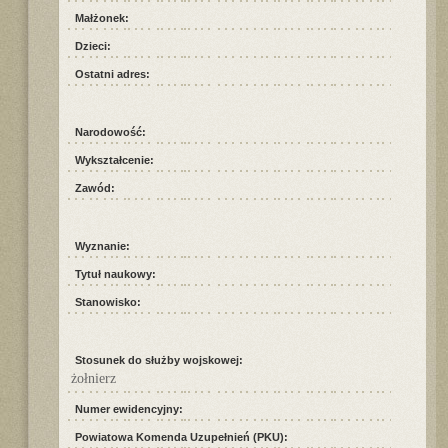
Małżonek:
Dzieci:
Ostatni adres:
Narodowość:
Wykształcenie:
Zawód:
Wyznanie:
Tytuł naukowy:
Stanowisko:
Stosunek do służby wojskowej:
żołnierz
Numer ewidencyjny:
Powiatowa Komenda Uzupełnień (PKU):