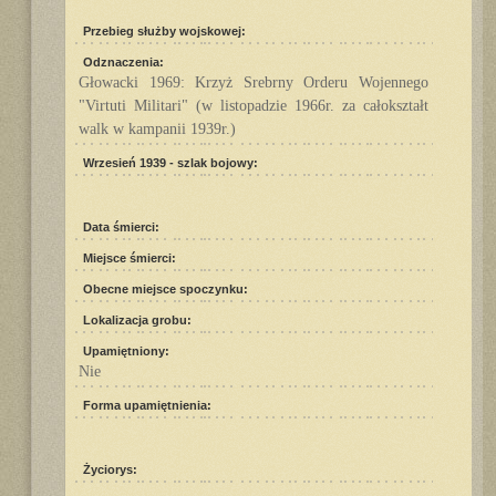
Przebieg służby wojskowej:
Odznaczenia:
Głowacki 1969: Krzyż Srebrny Orderu Wojennego
"Virtuti Militari" (w listopadzie 1966r. za całokształt
walk w kampanii 1939r.)
Wrzesień 1939 - szlak bojowy:
Data śmierci:
Miejsce śmierci:
Obecne miejsce spoczynku:
Lokalizacja grobu:
Upamiętniony:
Nie
Forma upamiętnienia:
Życiorys: