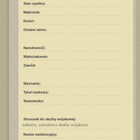
Stan cywilny:
Małżonek:
Dzieci:
Ostatni adres:
Narodowość:
Wykształcenie:
Zawód:
Wyznanie:
Tytuł naukowy:
Stanowisko:
Stosunek do służby wojskowej:
żołnierz, zawodowa służba wojskowa
Numer ewidencyjny: