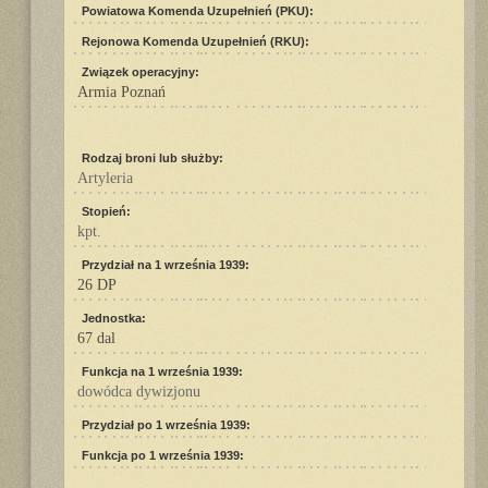
Powiatowa Komenda Uzupełnień (PKU):
Rejonowa Komenda Uzupełnień (RKU):
Związek operacyjny:
Armia Poznań
Rodzaj broni lub służby:
Artyleria
Stopień:
kpt.
Przydział na 1 września 1939:
26 DP
Jednostka:
67 dal
Funkcja na 1 września 1939:
dowódca dywizjonu
Przydział po 1 września 1939:
Funkcja po 1 września 1939: