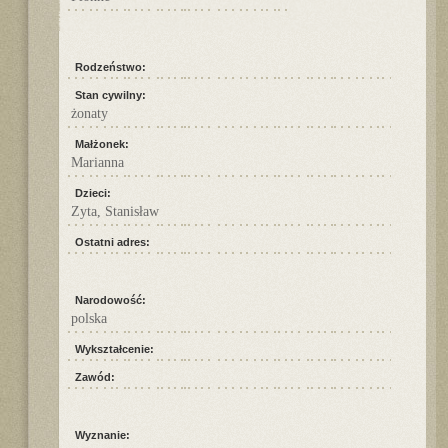
Rodzeństwo:
Stan cywilny:
żonaty
Małżonek:
Marianna
Dzieci:
Zyta, Stanisław
Ostatni adres:
Narodowość:
polska
Wykształcenie:
Zawód:
Wyznanie: