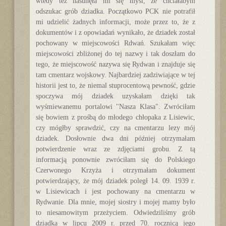
wtedy też nasunęła mi się myśl, że chciałabym
odszukac grób dziadka. Początkowo PCK nie potrafił
mi udzielić żadnych informacji, może przez to, że z
dokumentów i z opowiadań wynikało, że dziadek został
pochowany w miejscowości Rdwań. Szukałam więc
miejscowości zbliżonej do tej nazwy i tak doszłam do
tego, że miejscowość nazywa się Rydwan i znajduje się
tam cmentarz wojskowy. Najbardziej zadziwiające w tej
historii jest to, że niemal stuprocentową pewność, gdzie
spoczywa mój dziadek uzyskałam dzięki tak
wyśmiewanemu portalowi "Nasza Klasa". Zwróciłam
się bowiem z prośbą do młodego chłopaka z Lisiewic,
czy mógłby sprawdzić, czy na cmentarzu lezy mój
dziadek. Dosłownie dwa dni później otrzymałam
potwierdzenie wraz ze zdjęciami grobu. Z tą
informacją ponownie zwróciłam się do Polskiego
Czerwonego Krzyża i otrzymałam dokument
potwierdzający, że mój dziadek poległ 14. 09. 1939 r.
w Lisiewicach i jest pochowany na cmentarzu w
Rydwanie. Dla mnie, mojej siostry i mojej mamy było
to niesamowitym przeżyciem. Odwiedziliśmy grób
dziadka w lipcu 2009 r. przed 70. rocznicą jego