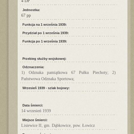
4 DP
Jednostka:
67 pp
Funkcja na 1 września 1939:
Przydział po 1 września 1939:
Funkcja po 1 września 1939:
Przebieg służby wojskowej:
Odznaczenia:
1) Odznaka pamiątkowa 67 Pułku Piechoty; 2)
Państwowa Odznaka Sportowa;
Wrzesień 1939 - szlak bojowy:
Data śmierci:
14 wrzesień 1939
Miejsce śmierci:
Lisiewice II, gm. Dąbkowice, pow. Łowicz