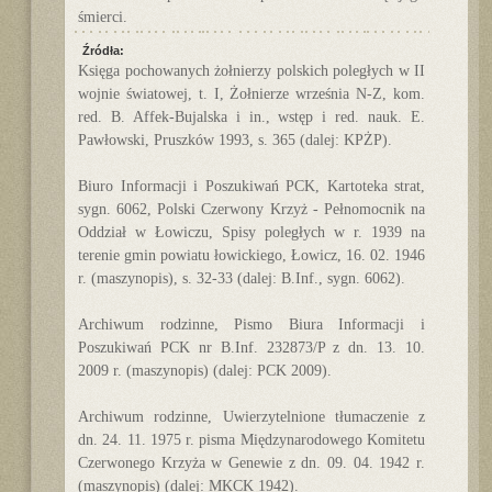
śmierci.
Źródła:
Księga pochowanych żołnierzy polskich poległych w II
wojnie światowej, t. I, Żołnierze września N-Z, kom.
red. B. Affek-Bujalska i in., wstęp i red. nauk. E.
Pawłowski, Pruszków 1993, s. 365 (dalej: KPŻP).
Biuro Informacji i Poszukiwań PCK, Kartoteka strat,
sygn. 6062, Polski Czerwony Krzyż - Pełnomocnik na
Oddział w Łowiczu, Spisy poległych w r. 1939 na
terenie gmin powiatu łowickiego, Łowicz, 16. 02. 1946
r. (maszynopis), s. 32-33 (dalej: B.Inf., sygn. 6062).
Archiwum rodzinne, Pismo Biura Informacji i
Poszukiwań PCK nr B.Inf. 232873/P z dn. 13. 10.
2009 r. (maszynopis) (dalej: PCK 2009).
Archiwum rodzinne, Uwierzytelnione tłumaczenie z
dn. 24. 11. 1975 r. pisma Międzynarodowego Komitetu
Czerwonego Krzyża w Genewie z dn. 09. 04. 1942 r.
(maszynopis) (dalej: MKCK 1942).