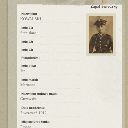
Zapal świeczkę
Nazwisko:
KOWALSKI
Imię #1:
Stanisław
Imię #2:
Imię #3:
Pseudonim:
Imię ojca:
Jan
Imię matki:
Marianna
Nazwisko rodowe matki:
Guzewska
Data urodzenia:
2 wrzesień 1912
Miejsce urodzenia:
Płonne