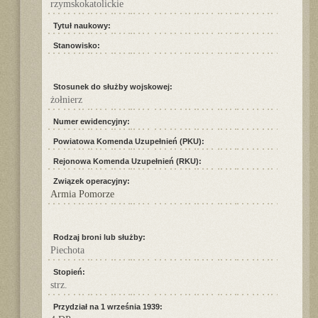
rzymskokatolickie
Tytuł naukowy:
Stanowisko:
Stosunek do służby wojskowej:
żołnierz
Numer ewidencyjny:
Powiatowa Komenda Uzupełnień (PKU):
Rejonowa Komenda Uzupełnień (RKU):
Związek operacyjny:
Armia Pomorze
Rodzaj broni lub służby:
Piechota
Stopień:
strz.
Przydział na 1 września 1939: