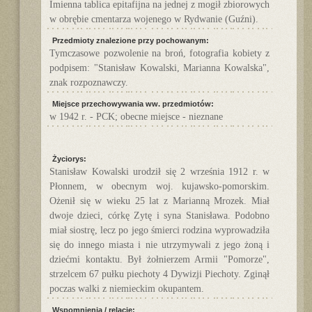
Imienna tablica epitafijna na jednej z mogił zbiorowych
w obrębie cmentarza wojenego w Rydwanie (Guźni).
Przedmioty znalezione przy pochowanym:
Tymczasowe pozwolenie na broń, fotografia kobiety z
podpisem: "Stanisław Kowalski, Marianna Kowalska",
znak rozpoznawczy.
Miejsce przechowywania ww. przedmiotów:
w 1942 r. - PCK; obecne miejsce - nieznane
Życiorys:
Stanisław Kowalski urodził się 2 września 1912 r. w
Płonnem, w obecnym woj. kujawsko-pomorskim.
Ożenił się w wieku 25 lat z Marianną Mrozek. Miał
dwoje dzieci, córkę Zytę i syna Stanisława. Podobno
miał siostrę, lecz po jego śmierci rodzina wyprowadziła
się do innego miasta i nie utrzymywali z jego żoną i
dziećmi kontaktu. Był żołnierzem Armii "Pomorze",
strzelcem 67 pułku piechoty 4 Dywizji Piechoty. Zginął
poczas walki z niemieckim okupantem.
Wspomnienia / relacje: