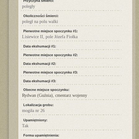
Przyczyna śmierci:
poległy
Okoliczności śmierci:
poległ na polu walki
Pierwotne miejsce spoczynku #1:
Lisiewice II, pole Józefa Fiołka
Data ekshumacji #1:
Pierwotne miejsce spoczynku #2:
Data ekshumacji #2:
Pierwotne miejsce spoczynku #3:
Data ekshumacji #3:
Obecne miejsce spoczynku:
Rydwan (Guźnia), cmentarz wojenny
Lokalizacja grobu:
mogiła nr 26
Upamiętniony:
Tak
Forma upamiętnienia: