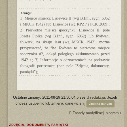
Uwagi:
1) Miejsce śmierci: Lisiewice II (wg B.Inf., sygn. 6062
i MKCK 1942) lub Lisiewice (wg KPŻP i PCK 2009);
2) Pierwotne miejsce spoczynku: Lisiewice II, pole
Józefa Fiołka (wg B.Inf., sygn. 6062) lub Rydwan,
folwark, na skraju lasu (wg MKCK 1942); można
przypuszczać, że flw. Rydwan to pierwotne miejsce
spoczynku #2, dokąd poległego ekshumowano przed
1942 r.; 3) Informacje o odznaczeniach na podstawie
fotografii portretowej (por. pole "Zdjęcia, dokumenty,
pamiątki");
Ostatnie zmiany: 2011-08-29 21:30:04 przez
redakcja
. Jeżeli
chcesz uzupełnić lub zmienić dane wciśnij
Zmiana danych
Zasady modyfikacji biogramu
ZDJĘCIA, DOKUMENTY, PAMIĄTKI