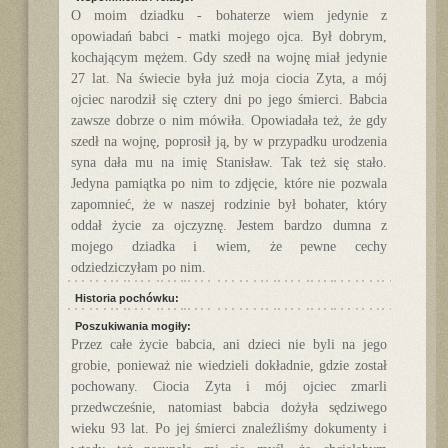
O moim dziadku - bohaterze wiem jedynie z
opowiadań babci - matki mojego ojca. Był dobrym,
kochającym mężem. Gdy szedł na wojnę miał jedynie
27 lat. Na świecie była już moja ciocia Zyta, a mój
ojciec narodził się cztery dni po jego śmierci. Babcia
zawsze dobrze o nim mówiła. Opowiadała też, że gdy
szedł na wojnę, poprosił ją, by w przypadku urodzenia
syna dała mu na imię Stanisław. Tak też się stało.
Jedyna pamiątka po nim to zdjęcie, które nie pozwala
zapomnieć, że w naszej rodzinie był bohater, który
oddał życie za ojczyznę. Jestem bardzo dumna z
mojego dziadka i wiem, że pewne cechy
odziedziczyłam po nim.
Historia pochówku:
Poszukiwania mogiły:
Przez całe życie babcia, ani dzieci nie byli na jego
grobie, ponieważ nie wiedzieli dokładnie, gdzie został
pochowany. Ciocia Zyta i mój ojciec zmarli
przedwcześnie, natomiast babcia dożyła sędziwego
wieku 93 lat. Po jej śmierci znaleźliśmy dokumenty i