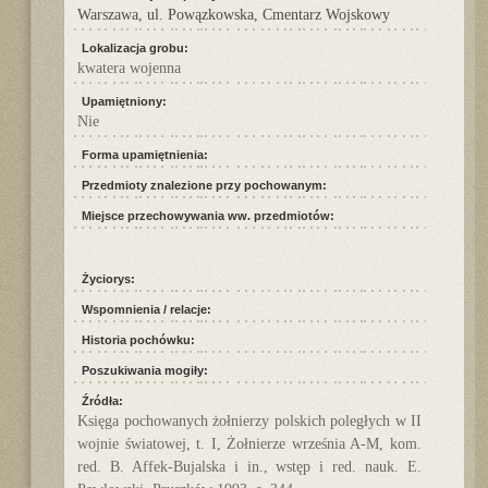
Warszawa, ul. Powązkowska, Cmentarz Wojskowy
Lokalizacja grobu:
kwatera wojenna
Upamiętniony:
Nie
Forma upamiętnienia:
Przedmioty znalezione przy pochowanym:
Miejsce przechowywania ww. przedmiotów:
Życiorys:
Wspomnienia / relacje:
Historia pochówku:
Poszukiwania mogiły:
Źródła:
Księga pochowanych żołnierzy polskich poległych w II
wojnie światowej, t. I, Żołnierze września A-M, kom.
red. B. Affek-Bujalska i in., wstęp i red. nauk. E.