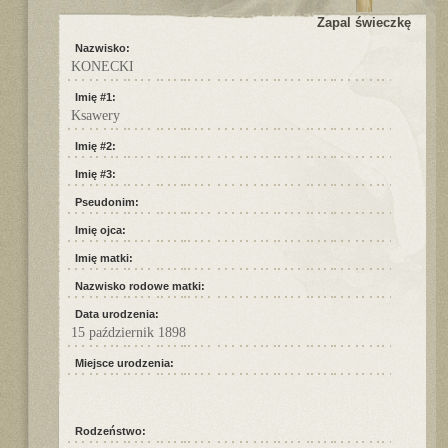
Zapal świeczkę
Nazwisko:
KONECKI
Imię #1:
Ksawery
Imię #2:
Imię #3:
Pseudonim:
Imię ojca:
Imię matki:
Nazwisko rodowe matki:
Data urodzenia:
15 październik 1898
Miejsce urodzenia:
Rodzeństwo: