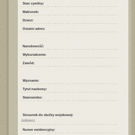
Stan cywilny:
Małżonek:
Dzieci:
Ostatni adres:
Narodowość:
Wykształcenie:
Zawód:
Wyznanie:
Tytuł naukowy:
Stanowisko:
Stosunek do służby wojskowej:
żołnierz
Numer ewidencyjny: