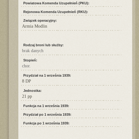
Powiatowa Komenda Uzupełnień (PKU):
Rejonowa Komenda Uzupełnień (RKU):
Związek operacyjny:
Armia Modlin
Rodzaj broni lub służby:
brak danych
Stopień:
chor.
Przydział na 1 września 1939:
8 DP
Jednostka:
21 pp
Funkcja na 1 września 1939:
Przydział po 1 września 1939:
Funkcja po 1 września 1939: