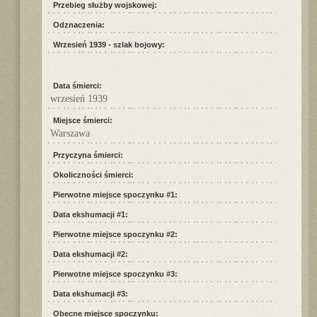
Przebieg służby wojskowej:
Odznaczenia:
Wrzesień 1939 - szlak bojowy:
Data śmierci:
wrzesień 1939
Miejsce śmierci:
Warszawa
Przyczyna śmierci:
Okoliczności śmierci:
Pierwotne miejsce spoczynku #1:
Data ekshumacji #1:
Pierwotne miejsce spoczynku #2:
Data ekshumacji #2:
Pierwotne miejsce spoczynku #3:
Data ekshumacji #3:
Obecne miejsce spoczynku: