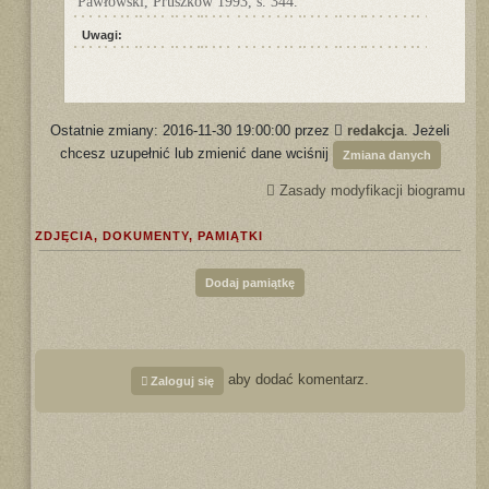
Pawłowski, Pruszków 1993, s. 344.
Uwagi:
Ostatnie zmiany: 2016-11-30 19:00:00 przez
redakcja
. Jeżeli
chcesz uzupełnić lub zmienić dane wciśnij
Zmiana danych
Zasady modyfikacji biogramu
ZDJĘCIA, DOKUMENTY, PAMIĄTKI
Dodaj pamiątkę
aby dodać komentarz.
Zaloguj się