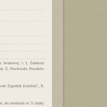
 światowej, t. I, Żołnierze
nauk. E. Pawłowski, Pruszków
ski Tygodnik Katolicki", R.
, akt urodzenia nr 11 (dalej: