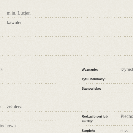
m.in. Lucjan
kawaler
ka
rzymsk
Wyznanie:
Tytuł naukowy:
Stanowisko:
żołnierz
:
Piecho
Rodzaj broni lub
służby:
tochowa
strz.
Stopień: