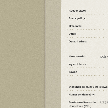
Rodzeństwo:
Stan cywilny:
Małżonek:
Dzieci:
Ostatni adres:
pols
Narodowość:
Wykształcenie:
Zawód:
Stosunek do służby wojskowej
Numer ewidencyjny:
Częs
Powiatowa Komenda
Uzupełnień (PKU):