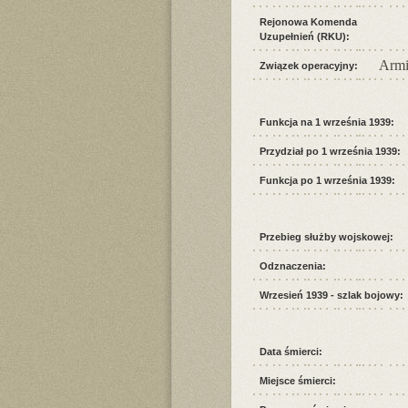
Rejonowa Komenda
Uzupełnień (RKU):
Armi
Związek operacyjny:
Funkcja na 1 września 1939:
Przydział po 1 września 1939:
Funkcja po 1 września 1939:
Przebieg służby wojskowej:
Odznaczenia:
Wrzesień 1939 - szlak bojowy:
Data śmierci:
Miejsce śmierci: