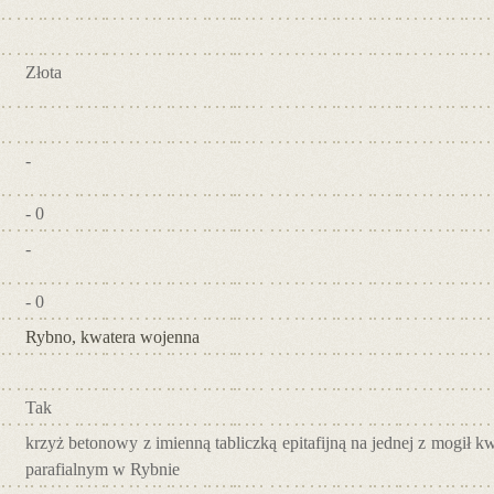
Złota
-
- 0
-
- 0
Rybno, kwatera wojenna
Tak
krzyż betonowy z imienną tabliczką epitafijną na jednej z mogił 
parafialnym w Rybnie