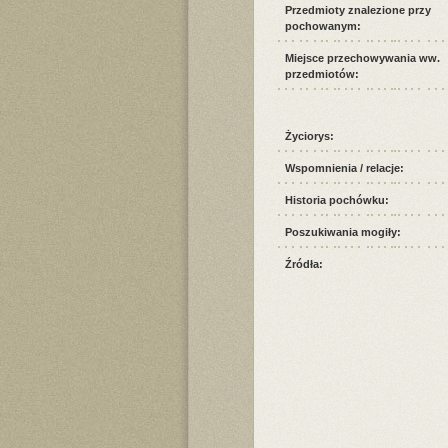
Przedmioty znalezione przy
pochowanym:
Miejsce przechowywania ww.
przedmiotów:
Życiorys:
Wspomnienia / relacje:
Historia pochówku:
Poszukiwania mogiły:
Źródła: