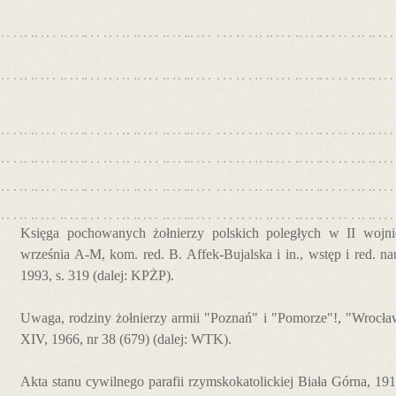
Księga pochowanych żołnierzy polskich poległych w II wojnie
września A-M, kom. red. B. Affek-Bujalska i in., wstęp i red. 
1993, s. 319 (dalej: KPŻP).
Uwaga, rodziny żołnierzy armii "Poznań" i "Pomorze"!, "Wrocław
XIV, 1966, nr 38 (679) (dalej: WTK).
Akta stanu cywilnego parafii rzymskokatolickiej Biała Górna, 1914