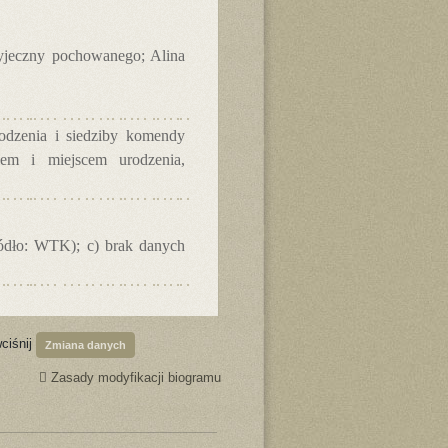
ryjeczny pochowanego; Alina
rodzenia i siedziby komendy
iem i miejscem urodzenia,
ródło: WTK); c) brak danych
ciśnij
Zmiana danych
Zasady modyfikacji biogramu