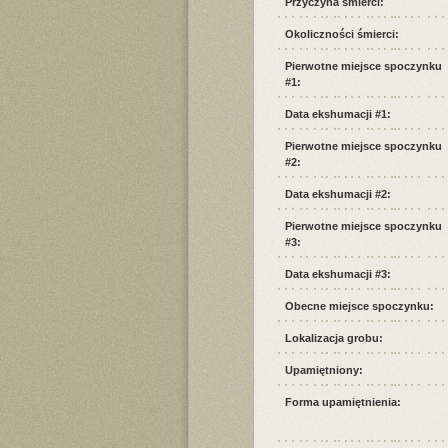
Przyczyna śmierci:
Okoliczności śmierci:
Pierwotne miejsce spoczynku
#1:
Data ekshumacji #1:
Pierwotne miejsce spoczynku
#2:
Data ekshumacji #2:
Pierwotne miejsce spoczynku
#3:
Data ekshumacji #3:
Obecne miejsce spoczynku:
Lokalizacja grobu:
Upamiętniony:
Forma upamiętnienia: