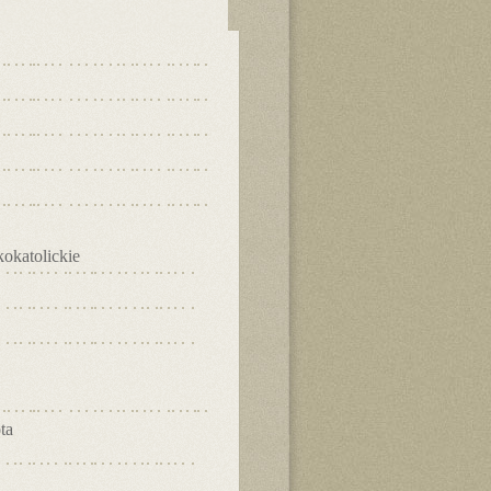
okatolickie
ta