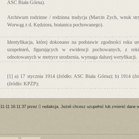
ASC Biała Górna).
Archiwum rodzinne / rodzinna tradycja (Marcin Zych, wnuk st
Worwąg z d. Kędziora, bratanica pochowanego).
Identyfikacja, której dokonano na podstawie zgodności roku u
uzupełnień, figurujących w ewidencji pochowanych, z rok
odnotowanych w metryce urodzenia, wymaga dalszej weryfikacji.
[1] a) 17 stycznia 1914 (źródło: ASC Biała Górna); b) 1914 (ź
(źródło: KPŻP);
-11-11 16:11:37 przez
redakcja
. Jeżeli chcesz uzupełnić lub zmienić dane w