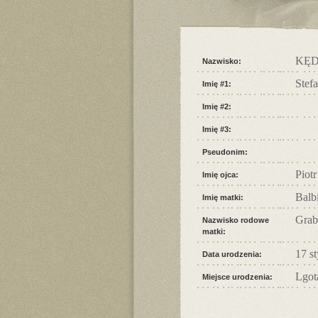
KĘD
Nazwisko:
Stef
Imię #1:
Imię #2:
Imię #3:
Pseudonim:
Piotr
Imię ojca:
Balb
Imię matki:
Grab
Nazwisko rodowe
matki:
17 s
Data urodzenia:
Lgot
Miejsce urodzenia: