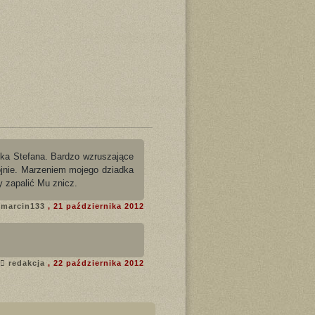
jka Stefana. Bardzo wzruszające
 wojnie. Marzeniem mojego dziadka
y zapalić Mu znicz.
marcin133
, 21 października 2012
redakcja
, 22 października 2012