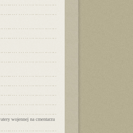
kwatery wojennej na cmentarzu