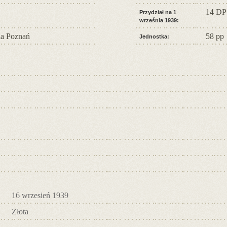
14 DP
Przydział na 1
września 1939:
a Poznań
58 pp
Jednostka:
16 wrzesień 1939
Złota