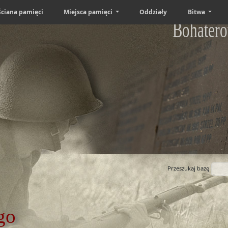
Ściana pamięci
Miejsca pamięci
Oddziały
Bitwa
Bohatero
Przeszukaj bazę
go