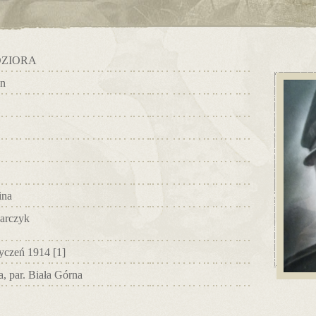
ZIORA
an
ina
arczyk
tyczeń 1914
[1]
a, par. Biała Górna