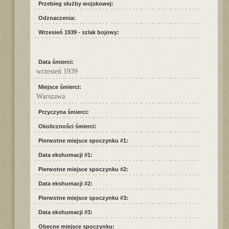
Przebieg służby wojskowej:
Odznaczenia:
Wrzesień 1939 - szlak bojowy:
Data śmierci:
wrzesień 1939
Miejsce śmierci:
Warszawa
Przyczyna śmierci:
Okoliczności śmierci:
Pierwotne miejsce spoczynku #1:
Data ekshumacji #1:
Pierwotne miejsce spoczynku #2:
Data ekshumacji #2:
Pierwotne miejsce spoczynku #3:
Data ekshumacji #3:
Obecne miejsce spoczynku: