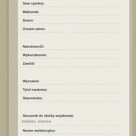
Stan cywilny:
Małżonek:
Dzieci:
Ostatni adres:
Narodowość:
Wykształcenie:
Zawód:
Wyznanie:
Tytuł naukowy:
Stanowisko:
Stosunek do służby wojskowej:
żołnierz, rezerwa
Numer ewidencyjny: