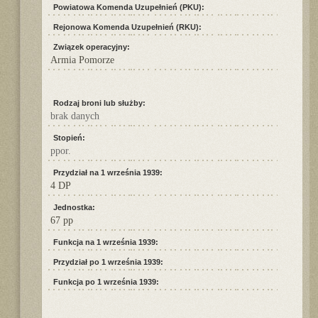
Powiatowa Komenda Uzupełnień (PKU):
Rejonowa Komenda Uzupełnień (RKU):
Związek operacyjny:
Armia Pomorze
Rodzaj broni lub służby:
brak danych
Stopień:
ppor.
Przydział na 1 września 1939:
4 DP
Jednostka:
67 pp
Funkcja na 1 września 1939:
Przydział po 1 września 1939:
Funkcja po 1 września 1939: