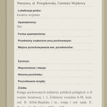
Warszawa, ul. Powązkowska, Cmentarz Wojskowy
Lokalizacja grobu:
kwatera wojenna
Upamiętniony:
Nie
Forma upamiętnienia:
Przedmioty znalezione przy pochowanym:
Miejsce przechowywania ww. przedmiotów:
Życiorys:
Wspomnienia / relacje:
Historia pochówku:
Poszukiwania mogiły:
Źródła:
Księga pochowanych żołnierzy polskich poległych w II
wojnie światowej, t. I, Żołnierze września A-M, kom.
red. B. Affek-Bujalska i in., wstęp i red. nauk. E.