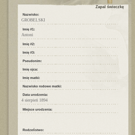
Zapal świeczkę
Nazwisko:
GROBELSKI
Imię #1:
Antoni
Imię #2:
Imię #3:
Pseudonim:
Imię ojca:
Imię matki:
Nazwisko rodowe matki:
Data urodzenia:
4 sierpień 1894
Miejsce urodzenia:
Rodzeństwo: