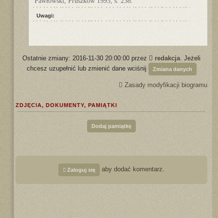
Pawłowski, Pruszków 1993, s. 238.
Uwagi:
Ostatnie zmiany: 2016-11-30 20:00:00 przez
redakcja
. Jeżeli
chcesz uzupełnić lub zmienić dane wciśnij
Zmiana danych
Zasady modyfikacji biogramu
ZDJĘCIA, DOKUMENTY, PAMIĄTKI
Dodaj pamiątkę
aby dodać komentarz.
Zaloguj się