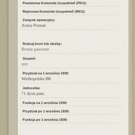
Powiatowa Komenda Uzupełnień (PKU):
Rejonowa Komenda Uzupełnień (RKU):
Związek operacyjny:
Armia Poznań
Rodzaj broni lub służby:
Bronie pancerne
Stopień:
szer.
Przydział na 1 września 1939:
Wielkopolska BK
Jednostka:
71 dyon panc.
Funkcja na 1 września 1939:
Przydział po 1 września 1939:
Funkcja po 1 września 1939: