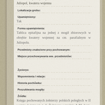
Juliopol, kwatera wojenna
Lokalizacja grobu:
Upamiętniony:
Tak
Forma upamiętnienia:
Tablica epitafijna na jednej z mogił zbiorowych w
obrębie kwatery wojennej na cm. parafialnym w
Juliopolu.
Przedmioty znalezione przy pochowanym:
Miejsce przechowywania ww. przedmiotów:
Życiorys:
Wspomnienia / relacje:
Historia pochówku:
Poszukiwania mogiły:
Źródła:
Księga pochowanych żołnierzy polskich poległych w II