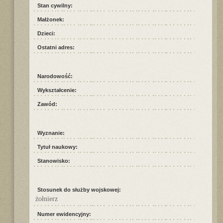
Stan cywilny:
Małżonek:
Dzieci:
Ostatni adres:
Narodowość:
Wykształcenie:
Zawód:
Wyznanie:
Tytuł naukowy:
Stanowisko:
Stosunek do służby wojskowej:
żołnierz
Numer ewidencyjny: