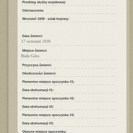
Przebieg służby wojskowej:
Odznaczenia:
Wrzesień 1939 - szlak bojowy:
Data śmierci:
17 wrzesień 1939
Miejsce śmierci:
Biała Góra
Przyczyna śmierci:
Okoliczności śmierci:
Pierwotne miejsce spoczynku #1:
Data ekshumacji #1:
Pierwotne miejsce spoczynku #2:
Data ekshumacji #2:
Pierwotne miejsce spoczynku #3:
Data ekshumacji #3:
Obecne miejsce spoczynku: