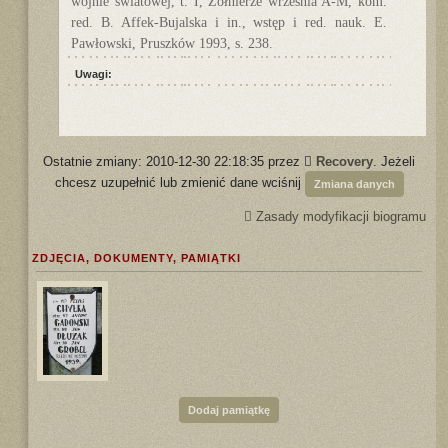
wojnie światowej, t. I, Żołnierze września A-M, kom.
red. B. Affek-Bujalska i in., wstęp i red. nauk. E.
Pawłowski, Pruszków 1993, s. 238.
Uwagi:
Ostatnie zmiany: 2010-12-30 22:18:35 przez
Recovery
. Jeżeli
chcesz uzupełnić lub zmienić dane wciśnij
Zmiana danych
Zasady modyfikacji biogramu
ZDJĘCIA, DOKUMENTY, PAMIĄTKI
Dodaj pamiątkę