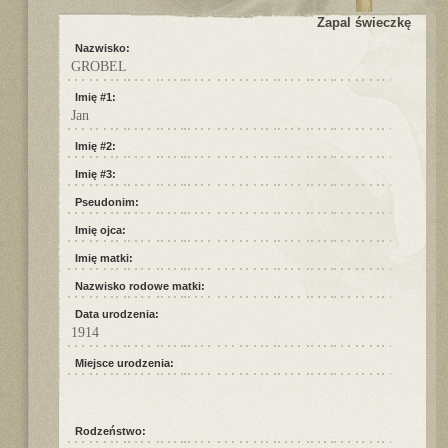
Zapal świeczkę
Nazwisko:
GROBEL
Imię #1:
Jan
Imię #2:
Imię #3:
Pseudonim:
Imię ojca:
Imię matki:
Nazwisko rodowe matki:
Data urodzenia:
1914
Miejsce urodzenia:
Rodzeństwo: