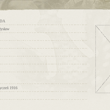
JDA
ysław
tyczeń 1916