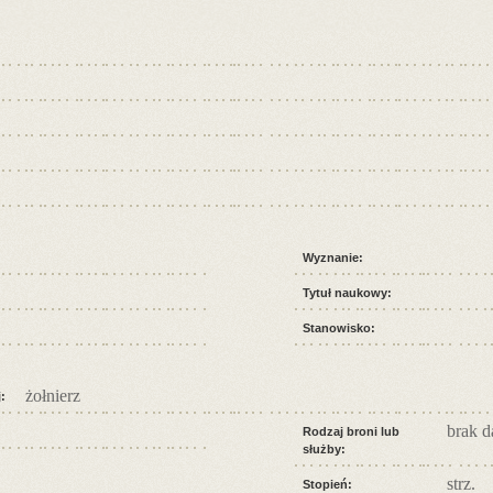
Wyznanie:
Tytuł naukowy:
Stanowisko:
żołnierz
:
brak 
Rodzaj broni lub
służby:
strz.
Stopień: