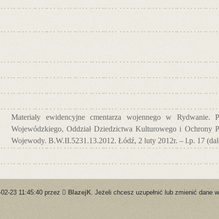
Materiały ewidencyjne cmentarza wojennego w Rydwanie. 
Wojewódzkiego, Oddział Dziedzictwa Kulturowego i Ochrony 
Wojewody. B.W.II.5231.13.2012. Łódź, 2 luty 2012r. – l.p. 17 (da
-02-23 11:45:40 przez
BlazejK
. Jeżeli chcesz uzupełnić lub zmienić dane w