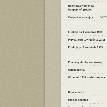
Rejonowa Komenda
Uzupełnień (RKU):
Armi
Związek operacyjny:
Funkcja na 1 września 1939:
Przydział po 1 września 1939:
Funkcja po 1 września 1939:
Przebieg służby wojskowej:
Odznaczenia:
Wrzesień 1939 - szlak bojowy:
Data śmierci:
Miejsce śmierci: