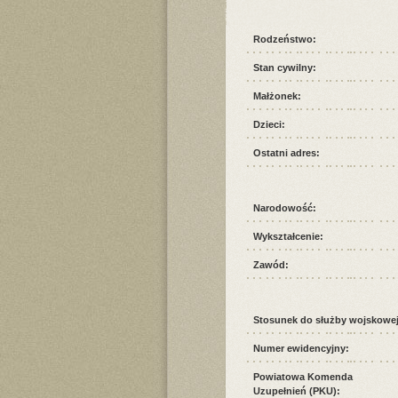
Rodzeństwo:
Stan cywilny:
Małżonek:
Dzieci:
Ostatni adres:
Narodowość:
Wykształcenie:
Zawód:
Stosunek do służby wojskowej
Numer ewidencyjny:
Powiatowa Komenda
Uzupełnień (PKU):