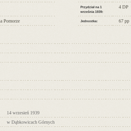
4 DP
Przydział na 1
września 1939:
a Pomorze
67 pp
Jednostka:
14 wrzesień 1939
w Dąbkowicach Górnych