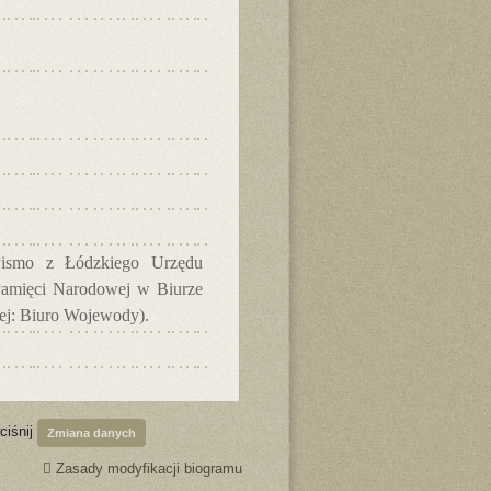
Pismo z Łódzkiego Urzędu
Pamięci Narodowej w Biurze
lej: Biuro Wojewody).
ciśnij
Zmiana danych
Zasady modyfikacji biogramu