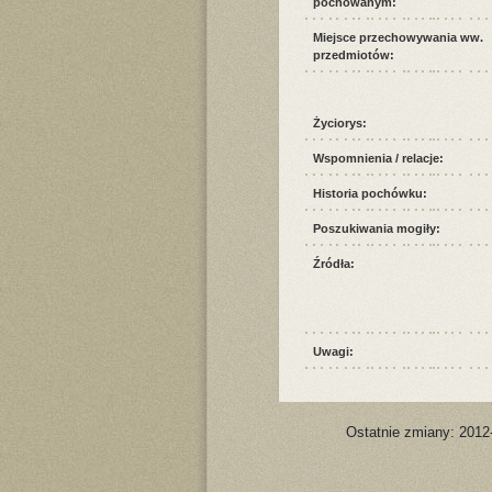
pochowanym:
Miejsce przechowywania ww.
przedmiotów:
Życiorys:
Wspomnienia / relacje:
Historia pochówku:
Poszukiwania mogiły:
Źródła:
Uwagi:
Ostatnie zmiany: 2012