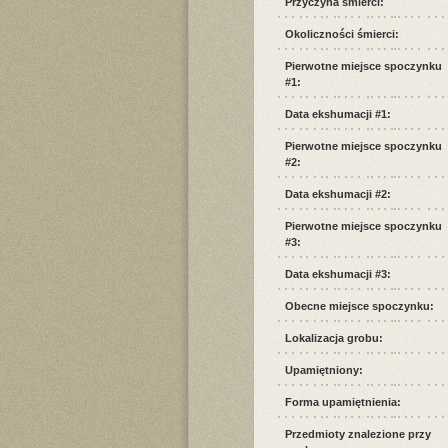
Przyczyna śmierci:
Okoliczności śmierci:
Pierwotne miejsce spoczynku
#1:
Data ekshumacji #1:
Pierwotne miejsce spoczynku
#2:
Data ekshumacji #2:
Pierwotne miejsce spoczynku
#3:
Data ekshumacji #3:
Obecne miejsce spoczynku:
Lokalizacja grobu:
Upamiętniony:
Forma upamiętnienia:
Przedmioty znalezione przy