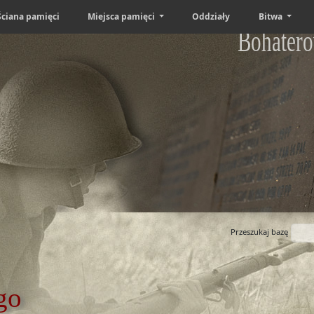
Ściana pamięci
Miejsca pamięci
Oddziały
Bitwa
Bohatero
Przeszukaj bazę
go