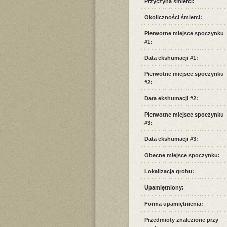
Przyczyna śmierci:
Okoliczności śmierci:
Pierwotne miejsce spoczynku
#1:
Data ekshumacji #1:
Pierwotne miejsce spoczynku
#2:
Data ekshumacji #2:
Pierwotne miejsce spoczynku
#3:
Data ekshumacji #3:
Obecne miejsce spoczynku:
Lokalizacja grobu:
Upamiętniony:
Forma upamiętnienia:
Przedmioty znalezione przy