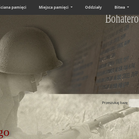
Ściana pamięci
Miejsca pamięci
Oddziały
Bitwa
Bohatero
Przeszukaj bazę
go