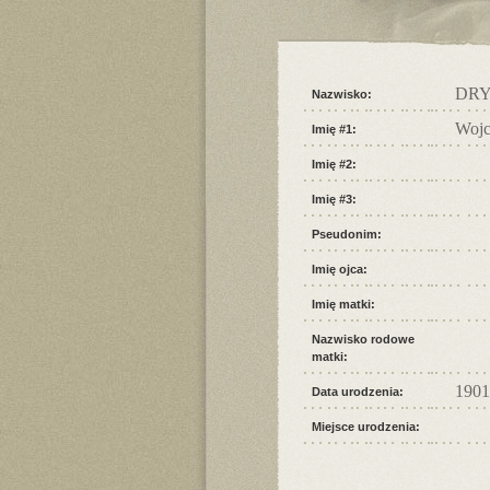
DR
Nazwisko:
Wojc
Imię #1:
Imię #2:
Imię #3:
Pseudonim:
Imię ojca:
Imię matki:
Nazwisko rodowe
matki:
1901
Data urodzenia:
Miejsce urodzenia: