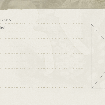
YGAŁA
iech