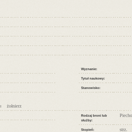
Wyznanie:
Tytuł naukowy:
Stanowisko:
żołnierz
:
Piecho
Rodzaj broni lub
służby:
strz.
Stopień: