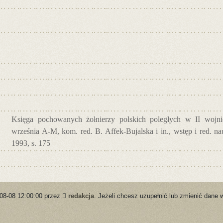
Księga pochowanych żołnierzy polskich poległych w II wojnie
września A-M, kom. red. B. Affek-Bujalska i in., wstęp i red. 
1993, s. 175
-08-08 12:00:00 przez
redakcja
. Jeżeli chcesz uzupełnić lub zmienić dane 