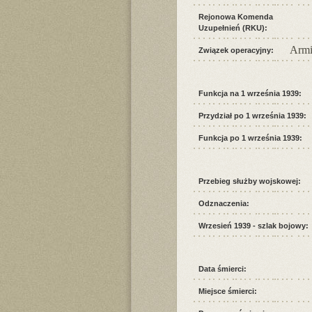
Rejonowa Komenda
Uzupełnień (RKU):
Armi
Związek operacyjny:
Funkcja na 1 września 1939:
Przydział po 1 września 1939:
Funkcja po 1 września 1939:
Przebieg służby wojskowej:
Odznaczenia:
Wrzesień 1939 - szlak bojowy:
Data śmierci:
Miejsce śmierci: