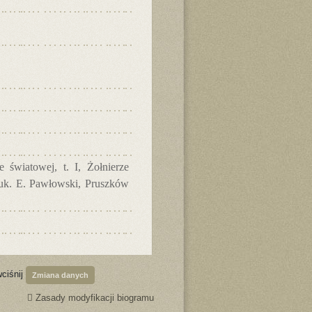
 światowej, t. I, Żołnierze
nauk. E. Pawłowski, Pruszków
wciśnij
Zmiana danych
Zasady modyfikacji biogramu