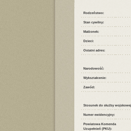
Rodzeństwo:
Stan cywilny:
Małżonek:
Dzieci:
Ostatni adres:
Narodowość:
Wykształcenie:
Zawód:
Stosunek do służby wojskowej
Numer ewidencyjny:
Powiatowa Komenda
Uzupełnień (PKU):