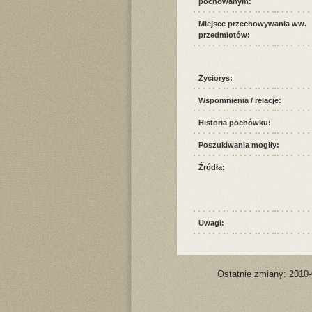
pochowanym:
Miejsce przechowywania ww.
przedmiotów:
Życiorys:
Wspomnienia / relacje:
Historia pochówku:
Poszukiwania mogiły:
Źródła:
Uwagi:
Ostatnie zmiany: 2010