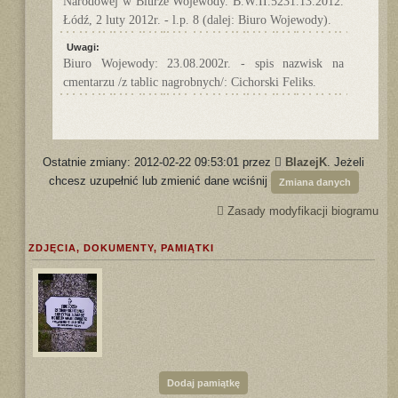
Narodowej w Biurze Wojewody. B.W.II.5231.13.2012.
Łódź, 2 luty 2012r. - l.p. 8 (dalej: Biuro Wojewody).
Uwagi:
Biuro Wojewody: 23.08.2002r. - spis nazwisk na
cmentarzu /z tablic nagrobnych/: Cichorski Feliks.
Ostatnie zmiany: 2012-02-22 09:53:01 przez
BlazejK
. Jeżeli
chcesz uzupełnić lub zmienić dane wciśnij
Zmiana danych
Zasady modyfikacji biogramu
ZDJĘCIA, DOKUMENTY, PAMIĄTKI
Dodaj pamiątkę