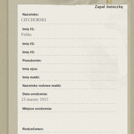
Zapal świeczkę
Nazwisko:
CIECHORSKI
Imię #1:
Feliks
Imię #2:
Imię #3:
Pseudonim:
Imię ojca:
Imię matki:
Nazwisko rodowe matki:
Data urodzenia:
23 marzec 1915
Miejsce urodzenia:
Rodzeństwo: