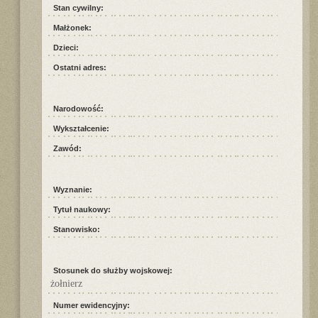
Stan cywilny:
Małżonek:
Dzieci:
Ostatni adres:
Narodowość:
Wykształcenie:
Zawód:
Wyznanie:
Tytuł naukowy:
Stanowisko:
Stosunek do służby wojskowej:
żołnierz
Numer ewidencyjny: