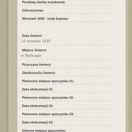
Przebieg służby wojskowej:
Odznaczenia:
Wrzesień 1939 - szlak bojowy:
Data śmierci:
14 wrzesień 1939
Miejsce śmierci:
w Rydwanie
Przyczyna śmierci:
Okoliczności śmierci:
Pierwotne miejsce spoczynku #1:
Data ekshumacji #1:
Pierwotne miejsce spoczynku #2:
Data ekshumacji #2:
Pierwotne miejsce spoczynku #3:
Data ekshumacji #3:
Obecne miejsce spoczynku: