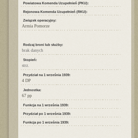
Powiatowa Komenda Uzupełnień (PKU):
Rejonowa Komenda Uzupełnień (RKU):
Związek operacyjny:
Armia Pomorze
Rodzaj broni lub służby:
brak danych
Stopień:
strz.
Przydział na 1 września 1939:
4 DP
Jednostka:
67 pp
Funkcja na 1 września 1939:
Przydział po 1 września 1939:
Funkcja po 1 września 1939: