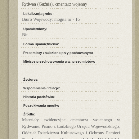
Rydwan (Guźnia), cmentarz wojenny
Lokalizacja grobu:
Biuro Wojewody: mogiła nr - 16
Upamiętniony:
Nie
Forma upamiętnienia:
Przedmioty znalezione przy pochowanym:
Miejsce przechowywania ww. przedmiotów:
Życiorys:
Wspomnienia / relacje:
Historia pochówku:
Poszukiwania mogiły:
Źródła:
Materiały ewidencyjne cmentarza wojennego w
Rydwanie. Pismo z Łódzkiego Urzędu Wojewódzkiego,
Oddział Dziedzictwa Kulturowego i Ochrony Pamięci