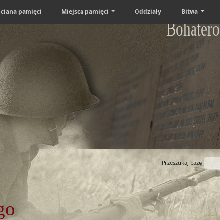
Ściana pamięci
Miejsca pamięci
Oddziały
Bitwa
Bohatero
Przeszukaj bazę
go