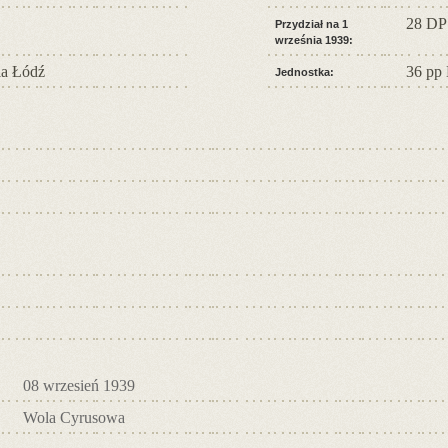
28 DP
Przydział na 1
września 1939:
a Łódź
36 pp
Jednostka:
08 wrzesień 1939
Wola Cyrusowa