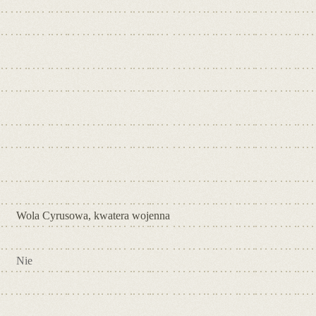
Wola Cyrusowa, kwatera wojenna
Nie