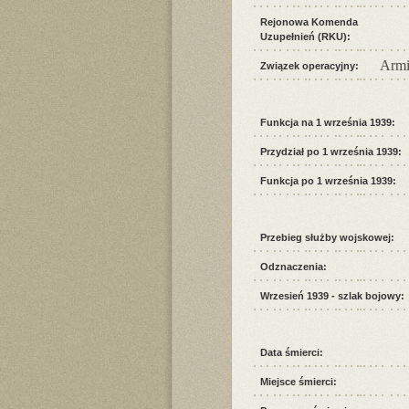
Rejonowa Komenda
Uzupełnień (RKU):
Armi
Związek operacyjny:
Funkcja na 1 września 1939:
Przydział po 1 września 1939:
Funkcja po 1 września 1939:
Przebieg służby wojskowej:
Odznaczenia:
Wrzesień 1939 - szlak bojowy:
Data śmierci:
Miejsce śmierci: