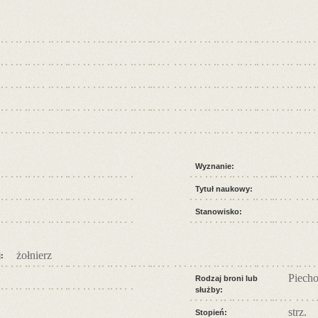
Wyznanie:
Tytuł naukowy:
Stanowisko:
żołnierz
:
Piecho
Rodzaj broni lub
służby:
strz.
Stopień: