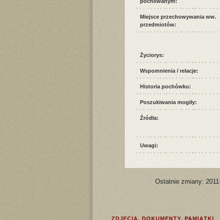
pochowanym:
Miejsce przechowywania ww.
przedmiotów:
Życiorys:
Wspomnienia / relacje:
Historia pochówku:
Poszukiwania mogiły:
Źródła:
Uwagi:
Ostatnie zmiany: 2011
ZDJĘCIA, DOKUMENTY, PAMIĄTKI