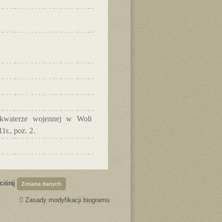
kwaterze wojennej w Woli
1r., poz. 2.
ciśnij
Zmiana danych
Zasady modyfikacji biogramu