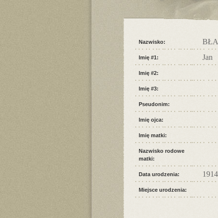
BŁ
Nazwisko:
Jan
Imię #1:
Imię #2:
Imię #3:
Pseudonim:
Imię ojca:
Imię matki:
Nazwisko rodowe
matki:
1914
Data urodzenia:
Miejsce urodzenia: