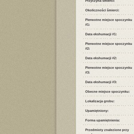
Przyczyna śmierci:
Okoliczności śmierci:
Pierwotne miejsce spoczynku
#1:
Data ekshumacji #1:
Pierwotne miejsce spoczynku
#2:
Data ekshumacji #2:
Pierwotne miejsce spoczynku
#3:
Data ekshumacji #3:
Obecne miejsce spoczynku:
Lokalizacja grobu:
Upamiętniony:
Forma upamiętnienia:
Przedmioty znalezione przy