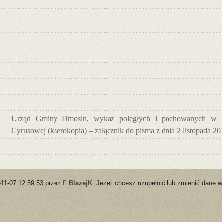
Urząd Gminy Dmosin, wykaz poległych i pochowanych w 
Cyrusowej (kserokopia) – załącznik do pisma z dnia 2 listopada 201
-11-07 12:59:53 przez
BlazejK
. Jeżeli chcesz uzupełnić lub zmienić dane w