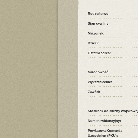
Rodzeństwo:
Stan cywilny:
Małżonek:
Dzieci:
Ostatni adres:
Narodowość:
Wykształcenie:
Zawód:
Stosunek do służby wojskowej
Numer ewidencyjny:
Powiatowa Komenda
Uzupełnień (PKU):