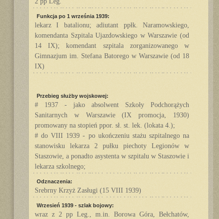
2 pp Leg.
Funkcja po 1 września 1939:
lekarz I batalionu; adiutant ppłk. Naramowskiego,
komendanta Szpitala Ujazdowskiego w Warszawie (od
14 IX); komendant szpitala zorganizowanego w
Gimnazjum im. Stefana Batorego w Warszawie (od 18
IX)
Przebieg służby wojskowej:
# 1937 - jako absolwent Szkoły Podchorążych
Sanitarnych w Warszawie (IX promocja, 1930)
promowany na stopień ppor. sł. st. lek. (lokata 4.);
# do VIII 1939 - po ukończeniu stażu szpitalnego na
stanowisku lekarza 2 pułku piechoty Legionów w
Staszowie, a ponadto asystenta w szpitalu w Staszowie i
lekarza szkolnego;
Odznaczenia:
Srebrny Krzyż Zasługi (15 VIII 1939)
Wrzesień 1939 - szlak bojowy:
wraz z 2 pp Leg., m.in. Borowa Góra, Bełchatów,