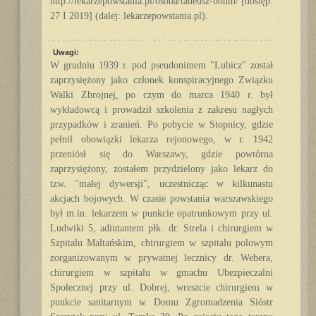
http://lekarzepowstania.pl/osoba/tadeusz-bohm/ [dostęp:
27 I 2019] (dalej: lekarzepowstania.pl).
Uwagi:
W grudniu 1939 r. pod pseudonimem "Lubicz" został
zaprzysiężony jako członek konspiracyjnego Związku
Walki Zbrojnej, po czym do marca 1940 r. był
wykładowcą i prowadził szkolenia z zakresu nagłych
przypadków i zranień. Po pobycie w Stopnicy, gdzie
pełnił obowiązki lekarza rejonowego, w r. 1942
przeniósł się do Warszawy, gdzie powtórna
zaprzysiężony, zostałem przydzielony jako lekarz do
tzw. "małej dywersji", uczestnicząc w kilkunastu
akcjach bojowych. W czasie powstania warszawskiego
był m.in. lekarzem w punkcie opatrunkowym przy ul.
Ludwiki 5, adiutantem płk. dr. Strela i chirurgiem w
Szpitalu Maltańskim, chirurgiem w szpitalu polowym
zorganizowanym w prywatnej lecznicy dr. Webera,
chirurgiem w szpitalu w gmachu Ubezpieczalni
Społecznej przy ul. Dobrej, wreszcie chirurgiem w
punkcie sanitarnym w Domu Zgromadzenia Sióstr