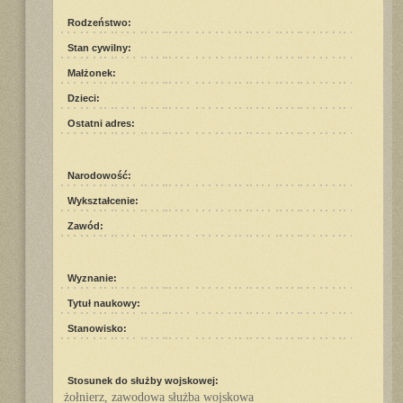
Rodzeństwo:
Stan cywilny:
Małżonek:
Dzieci:
Ostatni adres:
Narodowość:
Wykształcenie:
Zawód:
Wyznanie:
Tytuł naukowy:
Stanowisko:
Stosunek do służby wojskowej:
żołnierz, zawodowa służba wojskowa