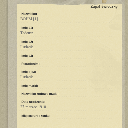
Zapal świeczkę
Nazwisko:
BÖHM
[1]
Imię #1:
Tadeusz
Imię #2:
Ludwik
Imię #3:
Pseudonim:
Imię ojca:
Ludwik
Imię matki:
Nazwisko rodowe matki:
Data urodzenia:
27 marzec 1910
Miejsce urodzenia: