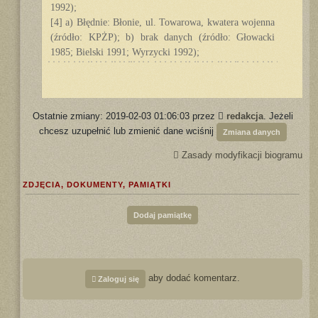
1992);
[4] a) Błędnie: Błonie, ul. Towarowa, kwatera wojenna
(źródło: KPŻP); b) brak danych (źródło: Głowacki
1985; Bielski 1991; Wyrzycki 1992);
Ostatnie zmiany: 2019-02-03 01:06:03 przez
redakcja
. Jeżeli
chcesz uzupełnić lub zmienić dane wciśnij
Zmiana danych
Zasady modyfikacji biogramu
ZDJĘCIA, DOKUMENTY, PAMIĄTKI
Dodaj pamiątkę
aby dodać komentarz.
Zaloguj się