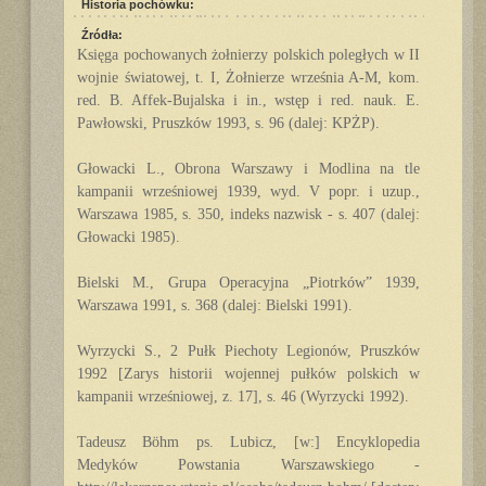
Historia pochówku:
Źródła:
Księga pochowanych żołnierzy polskich poległych w II
wojnie światowej, t. I, Żołnierze września A-M, kom.
red. B. Affek-Bujalska i in., wstęp i red. nauk. E.
Pawłowski, Pruszków 1993, s. 96 (dalej: KPŻP).
Głowacki L., Obrona Warszawy i Modlina na tle
kampanii wrześniowej 1939, wyd. V popr. i uzup.,
Warszawa 1985, s. 350, indeks nazwisk - s. 407 (dalej:
Głowacki 1985).
Bielski M., Grupa Operacyjna „Piotrków” 1939,
Warszawa 1991, s. 368 (dalej: Bielski 1991).
Wyrzycki S., 2 Pułk Piechoty Legionów, Pruszków
1992 [Zarys historii wojennej pułków polskich w
kampanii wrześniowej, z. 17], s. 46 (Wyrzycki 1992).
Tadeusz Böhm ps. Lubicz, [w:] Encyklopedia
Medyków Powstania Warszawskiego -