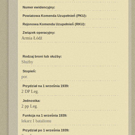
Numer ewidencyjny:
Powiatowa Komenda Uzupełnień (PKU):
Rejonowa Komenda Uzupełnień (RKU):
Związek operacyjny:
Armia Łódź
Rodzaj broni lub służby:
Służby
Stopień:
por.
Przydział na 1 września 1939:
2 DP Leg.
Jednostka:
2 pp Leg.
Funkcja na 1 września 1939:
lekarz I batalionu
Przydział po 1 września 1939: