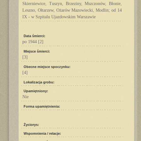
Skierniewice, Tuszyn, Brzeziny, Mszczonów, Błonie,
Leszno, Ołtarzew, Ożarów Mazowiecki, Modlin; od 14
IX - w Szpitalu Ujazdowskim Warszawie
Data śmierci:
po 1944
[2]
Miejsce śmierci:
[3]
Obecne miejsce spoczynku:
[4]
Lokalizacja grobu:
Upamiętniony:
Nie
Forma upamiętnienia:
Życiorys:
Wspomnienia / relacje: