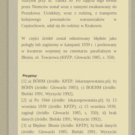
Szarytek przy ul. Tamka 30. Po zajęciu tego terenu
przez Niemców został wraz z rannymi ewakuowany do
Pruszkowa. Uciekłszy, wraz z rodziną, z transportu
kolejowego powstańców warszawiaków w
Częstochowie, udał się do rodziny w Krakowie.
W części źródeł został odnotowany błędnie jako
poległy lub zaginiony w kampanii 1939 r. i pochowany
w kwaterze wojennej na cmentarzu parafialnym w
Błoniu, ul. Towarowa (KPŻP; Głowacki 1985, s. 350).
Przypisy:
[1] a) BÖHM (źródło: KPŻP; lekarzepowstania.pl); b)
BÖHN (źródło: Głowacki 1985); c) BOEHM (źródło:
Bielski 1991; Wyrzycki 1992);
[2] a) Po 1944 (źródło: lekarzepowstania.pl); b) 13
września 1939 (źródło: KPŻP); c) 13 września 1939,
zaginął (źródło: Głowacki 1985, s, 350); d) brak
danych (źródło: Bielski 1991; Wyrzycki 1992);
[3] a) Błędnie: Błonie (źródło: KPŻP); b) brak danych
(źródło: Głowacki 1985; Bielski 1991; Wyrzycki