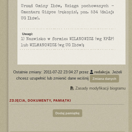
Urząd Gminy Iłów, Księga pochowanych -
Cmentarz Giżyce (rękopis), poz. 534 (dalej:
UG Iłów).
Uwagi:
1) Nazwisko w formie: WILANOWICZ (wg KPŻP)
lub WILMANOWICZ (wg UG Iłów);
Ostatnie zmiany: 2011-07-22 23:04:27 przez
redakcja
. Jeżeli
chcesz uzupełnić lub zmienić dane wciśnij
Zmiana danych
Zasady modyfikacji biogramu
ZDJĘCIA, DOKUMENTY, PAMIĄTKI
Dodaj pamiątkę