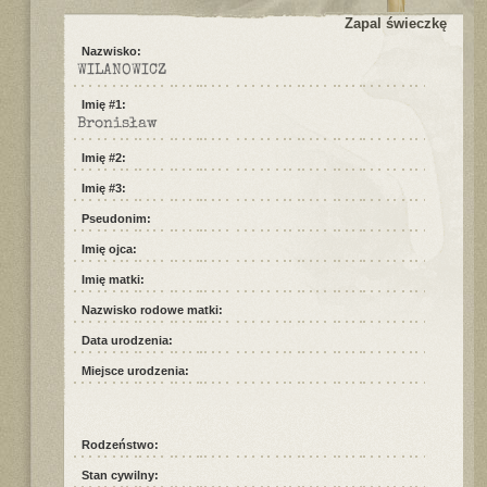
Zapal świeczkę
Nazwisko:
WILANOWICZ
Imię #1:
Bronisław
Imię #2:
Imię #3:
Pseudonim:
Imię ojca:
Imię matki:
Nazwisko rodowe matki:
Data urodzenia:
Miejsce urodzenia:
Rodzeństwo:
Stan cywilny: