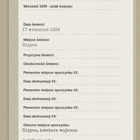
Wrzesień 1939 - szlak bojowy:
Data śmierci:
17 wrzesień 1939
Miejsce śmierci:
Giżyce
Przyczyna śmierci:
Okoliczności śmierci:
Pierwotne miejsce spoczynku #1:
Data ekshumacji #1:
Pierwotne miejsce spoczynku #2:
Data ekshumacji #2:
Pierwotne miejsce spoczynku #3:
Data ekshumacji #3:
Obecne miejsce spoczynku:
Giżyce, kwatera wojenna