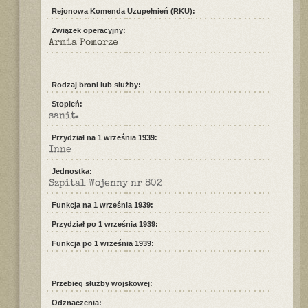
Rejonowa Komenda Uzupełnień (RKU):
Związek operacyjny:
Armia Pomorze
Rodzaj broni lub służby:
Stopień:
sanit.
Przydział na 1 września 1939:
Inne
Jednostka:
Szpital Wojenny nr 802
Funkcja na 1 września 1939:
Przydział po 1 września 1939:
Funkcja po 1 września 1939:
Przebieg służby wojskowej:
Odznaczenia: