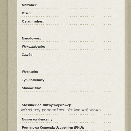
Małżonek:
Dzieci:
Ostatni adres:
Narodowość:
Wykształcenie:
Zawód:
Wyznanie:
Tytuł naukowy:
Stanowisko:
Stosunek do służby wojskowej:
żołnierz, pomocnicza służba wojskowa
Numer ewidencyjny:
Powiatowa Komenda Uzupełnień (PKU):