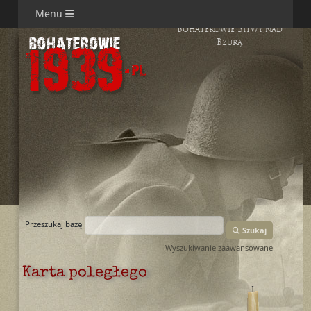
Menu
Bohaterowie Bitwy nad
Bzurą
Przeszukaj bazę
Szukaj
Wyszukiwanie zaawansowane
Karta poległego