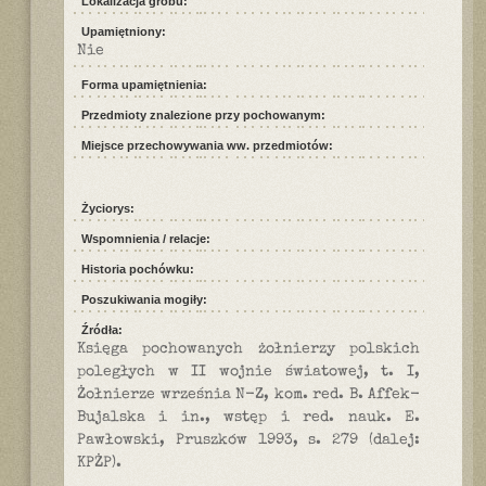
Lokalizacja grobu:
Upamiętniony:
Nie
Forma upamiętnienia:
Przedmioty znalezione przy pochowanym:
Miejsce przechowywania ww. przedmiotów:
Życiorys:
Wspomnienia / relacje:
Historia pochówku:
Poszukiwania mogiły:
Źródła:
Księga pochowanych żołnierzy polskich
poległych w II wojnie światowej, t. I,
Żołnierze września N-Z, kom. red. B. Affek-
Bujalska i in., wstęp i red. nauk. E.
Pawłowski, Pruszków 1993, s. 279 (dalej:
KPŻP).