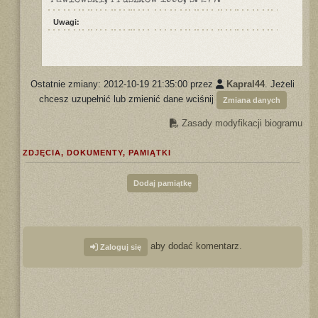
Pawłowski, Pruszków 1993, s. 277.
Uwagi:
Ostatnie zmiany: 2012-10-19 21:35:00 przez
Kapral44
. Jeżeli
chcesz uzupełnić lub zmienić dane wciśnij
Zmiana danych
Zasady modyfikacji biogramu
ZDJĘCIA, DOKUMENTY, PAMIĄTKI
Dodaj pamiątkę
aby dodać komentarz.
Zaloguj się