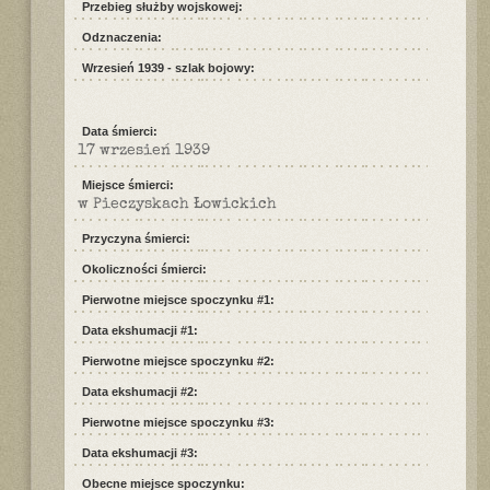
Przebieg służby wojskowej:
Odznaczenia:
Wrzesień 1939 - szlak bojowy:
Data śmierci:
17 wrzesień 1939
Miejsce śmierci:
w Pieczyskach Łowickich
Przyczyna śmierci:
Okoliczności śmierci:
Pierwotne miejsce spoczynku #1:
Data ekshumacji #1:
Pierwotne miejsce spoczynku #2:
Data ekshumacji #2:
Pierwotne miejsce spoczynku #3:
Data ekshumacji #3:
Obecne miejsce spoczynku: