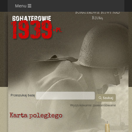
Menu
Bohaterowie Bitwy nad
Bzurą
Przeszukaj bazę
Szukaj
Wyszukiwanie zaawansowane
Karta poległego