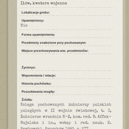
Iłów, kwatera wojenna
Lokalizacja grobu:
Upamiętniony:
Nie
Forma upamiętnienia:
Przedmioty znalezione przy pochowanym:
Miejsce przechowywania ww. przedmiotów:
Życiorys:
Wspomnienia / relacje:
Historia pochówku:
Poszukiwania mogiły:
Źródła:
Księga pochowanych żołnierzy polskich
poległych w II wojnie światowej, t. I,
Żołnierze września N-Z, kom. red. B. Affek-
Bujalska i in., wstęp i red. nauk. E.