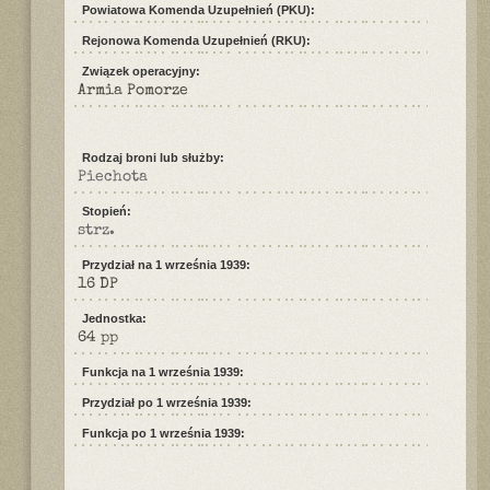
Powiatowa Komenda Uzupełnień (PKU):
Rejonowa Komenda Uzupełnień (RKU):
Związek operacyjny:
Armia Pomorze
Rodzaj broni lub służby:
Piechota
Stopień:
strz.
Przydział na 1 września 1939:
16 DP
Jednostka:
64 pp
Funkcja na 1 września 1939:
Przydział po 1 września 1939:
Funkcja po 1 września 1939: