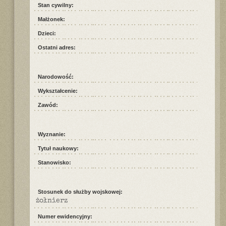
Stan cywilny:
Małżonek:
Dzieci:
Ostatni adres:
Narodowość:
Wykształcenie:
Zawód:
Wyznanie:
Tytuł naukowy:
Stanowisko:
Stosunek do służby wojskowej:
żołnierz
Numer ewidencyjny: