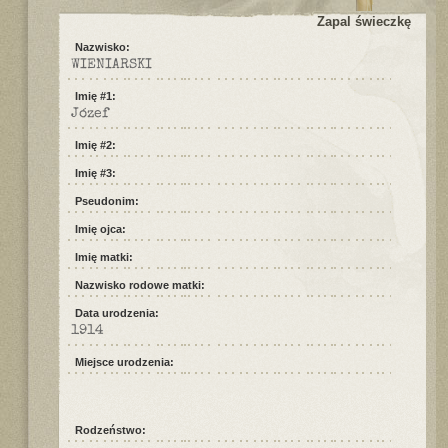
Zapal świeczkę
Nazwisko:
WIENIARSKI
Imię #1:
Józef
Imię #2:
Imię #3:
Pseudonim:
Imię ojca:
Imię matki:
Nazwisko rodowe matki:
Data urodzenia:
1914
Miejsce urodzenia:
Rodzeństwo: