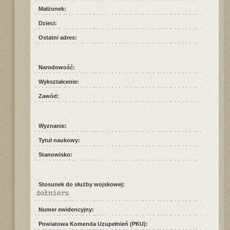
Małżonek:
Dzieci:
Ostatni adres:
Narodowość:
Wykształcenie:
Zawód:
Wyznanie:
Tytuł naukowy:
Stanowisko:
Stosunek do służby wojskowej:
żołnierz
Numer ewidencyjny:
Powiatowa Komenda Uzupełnień (PKU):