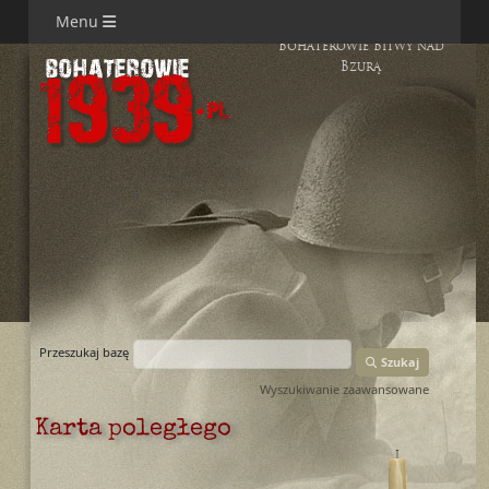
Menu
Bohaterowie Bitwy nad
Bzurą
Przeszukaj bazę
Szukaj
Wyszukiwanie zaawansowane
Karta poległego