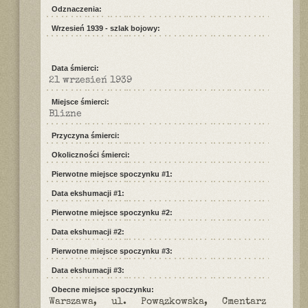
Odznaczenia:
Wrzesień 1939 - szlak bojowy:
Data śmierci:
21 wrzesień 1939
Miejsce śmierci:
Blizne
Przyczyna śmierci:
Okoliczności śmierci:
Pierwotne miejsce spoczynku #1:
Data ekshumacji #1:
Pierwotne miejsce spoczynku #2:
Data ekshumacji #2:
Pierwotne miejsce spoczynku #3:
Data ekshumacji #3:
Obecne miejsce spoczynku:
Warszawa, ul. Powązkowska, Cmentarz