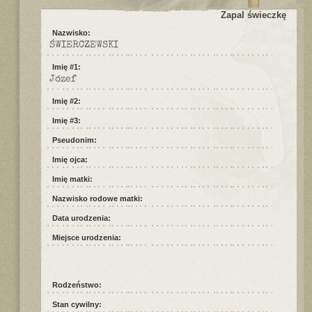
Zapal świeczkę
Nazwisko:
ŚWIERCZEWSKI
Imię #1:
Józef
Imię #2:
Imię #3:
Pseudonim:
Imię ojca:
Imię matki:
Nazwisko rodowe matki:
Data urodzenia:
Miejsce urodzenia:
Rodzeństwo:
Stan cywilny: