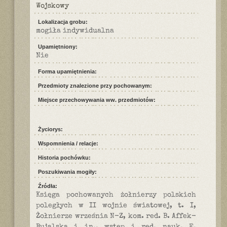
Wojskowy
Lokalizacja grobu:
mogiła indywidualna
Upamiętniony:
Nie
Forma upamiętnienia:
Przedmioty znalezione przy pochowanym:
Miejsce przechowywania ww. przedmiotów:
Życiorys:
Wspomnienia / relacje:
Historia pochówku:
Poszukiwania mogiły:
Źródła:
Księga pochowanych żołnierzy polskich
poległych w II wojnie światowej, t. I,
Żołnierze września N-Z, kom. red. B. Affek-