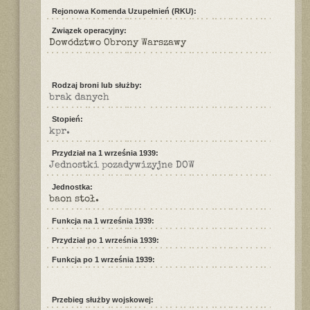
Rejonowa Komenda Uzupełnień (RKU):
Związek operacyjny:
Dowództwo Obrony Warszawy
Rodzaj broni lub służby:
brak danych
Stopień:
kpr.
Przydział na 1 września 1939:
Jednostki pozadywizyjne DOW
Jednostka:
baon stoł.
Funkcja na 1 września 1939:
Przydział po 1 września 1939:
Funkcja po 1 września 1939:
Przebieg służby wojskowej: