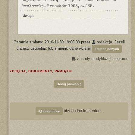
Bujalska i in., wstęp i red. nauk. E.
Pawłowski, Pruszków 1993, s. 235.
Uwagi:
Ostatnie zmiany: 2016-11-30 19:00:00 przez
redakcja
. Jeżeli
chcesz uzupełnić lub zmienić dane wciśnij
Zmiana danych
Zasady modyfikacji biogramu
ZDJĘCIA, DOKUMENTY, PAMIĄTKI
Dodaj pamiątkę
aby dodać komentarz.
Zaloguj się