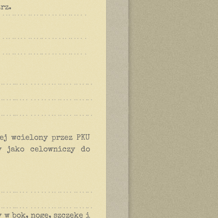
trz.
ej wcielony przez PKU
y jako celowniczy do
y w bok, nogę, szczękę i