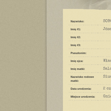
SOB
Nazwisko:
Józ
Imię #1:
Imię #2:
Imię #3:
Pseudonim:
Wła
Imię ojca:
Sal
Imię matki:
Siu
Nazwisko rodowe
matki:
2 c
Data urodzenia:
Gni
Miejsce urodzenia: