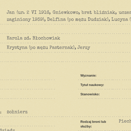
Jan (ur. 2 VI 1916, Gniewkowo, brat bliźniak, ucze
zaginiony 1939), Delfina (po mężu Dudziak), Lucyna 
Karola zd. Błochowiak
Krystyna (po mężu Pasternak), Jerzy
Wyznanie:
Tytuł naukowy:
Stanowisko:
żołnierz
:
Piec
Rodzaj broni lub
służby:
dziądz