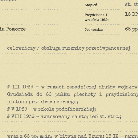
st. s
Stopień:
16 DP
Przydział na 1
września 1939:
ia Pomorze
66 pp
Jednostka:
celowniczy / obsługa rusznicy przeciwpancernej
# III 1939 - w ramach zasadniczej służby wojskow
Grudziądz do 66 pułku piechoty i przydzielon
plutonu przeciwpancernego;
# V 1939 - w szkole podoficerskiej;
# VIII 1939 - awansowany na stopień st. strz.;
wraz z 66 pp, m.in. w bitwie nad Bzurą; 18 IX - rann