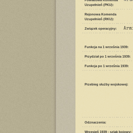
Uzupełnień (PKU):
Rejonowa Komenda
Uzupełnień (RKU):
Arm
Związek operacyjny:
Funkcja na 1 września 1939:
Przydział po 1 września 1939:
Funkcja po 1 września 1939:
Przebieg służby wojskowej:
Odznaczenia:
Wrzesień 1939 - szlak bojowy: