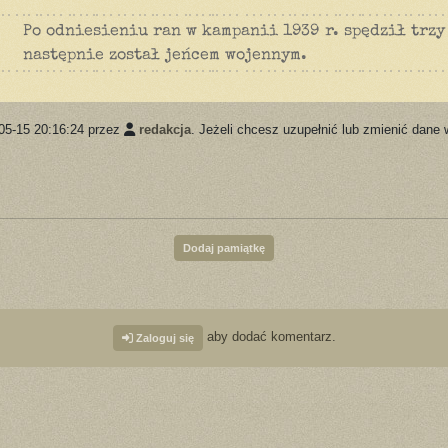
Po odniesieniu ran w kampanii 1939 r. spędził trzy
następnie został jeńcem wojennym.
05-15 20:16:24 przez
redakcja
. Jeżeli chcesz uzupełnić lub zmienić dane 
Dodaj pamiątkę
aby dodać komentarz.
Zaloguj się