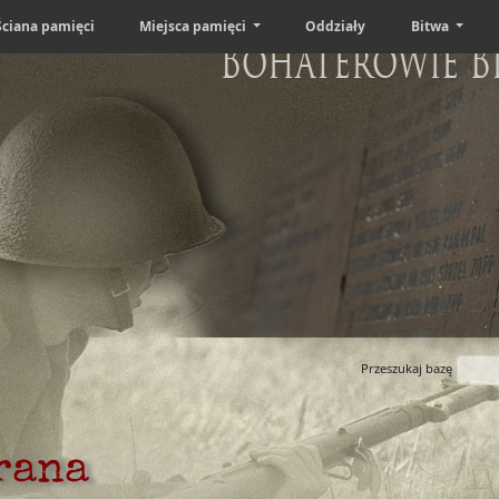
Ściana pamięci
Miejsca pamięci
Oddziały
Bitwa
Bohaterowie B
Przeszukaj bazę
rana