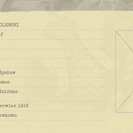
OLEWSKI
ef
dysław
omea
dzińska
zerwiec 1916
ewkowo