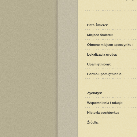
Data śmierci:
Miejsce śmierci:
Obecne miejsce spoczynku:
Lokalizacja grobu:
Upamiętniony:
Forma upamiętnienia:
Życiorys:
Wspomnienia / relacje:
Historia pochówku:
Źródła: