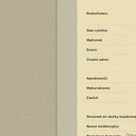
Rodzeństwo:
Stan cywilny:
Małżonek:
Dzieci:
Ostatni adres:
Narodowość:
Wykształcenie:
Zawód:
Stosunek do służby wojskowej
Numer ewidencyjny:
Gru
Powiatowa Komenda