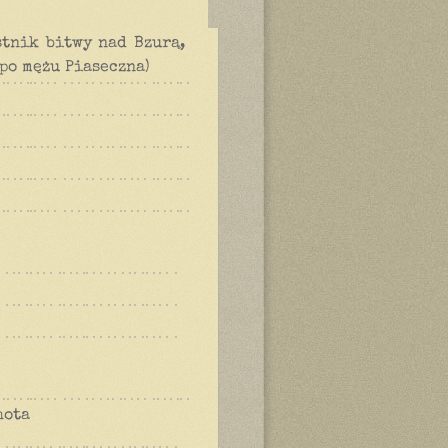
stnik bitwy nad Bzurą,
(po mężu Piaseczna)
hota