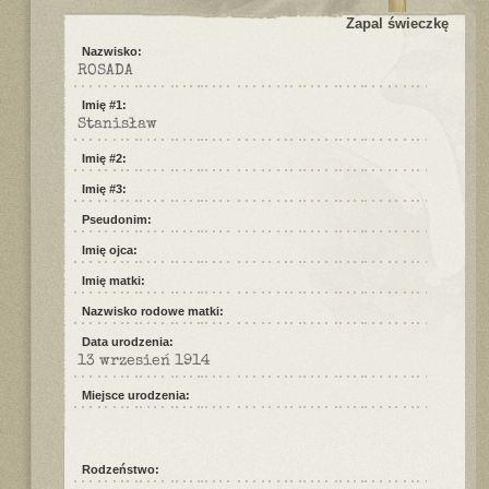
Zapal świeczkę
Nazwisko:
ROSADA
Imię #1:
Stanisław
Imię #2:
Imię #3:
Pseudonim:
Imię ojca:
Imię matki:
Nazwisko rodowe matki:
Data urodzenia:
13 wrzesień 1914
Miejsce urodzenia:
Rodzeństwo: