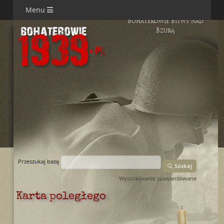
Menu
Bohaterowie Bitwy nad
Bzurą
Przeszukaj bazę
Szukaj
Wyszukiwanie zaawansowane
Karta poległego