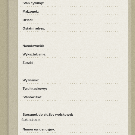
Stan cywilny:
Małżonek:
Dzieci:
Ostatni adres:
Narodowość:
Wykształcenie:
Zawód:
Wyznanie:
Tytuł naukowy:
Stanowisko:
Stosunek do służby wojskowej:
żołnierz
Numer ewidencyjny: