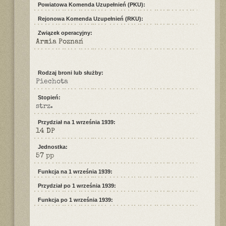
Powiatowa Komenda Uzupełnień (PKU):
Rejonowa Komenda Uzupełnień (RKU):
Związek operacyjny:
Armia Poznań
Rodzaj broni lub służby:
Piechota
Stopień:
strz.
Przydział na 1 września 1939:
14 DP
Jednostka:
57 pp
Funkcja na 1 września 1939:
Przydział po 1 września 1939:
Funkcja po 1 września 1939: