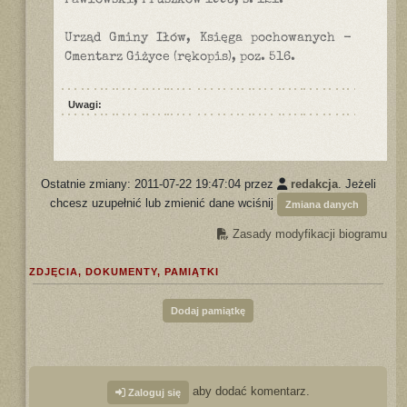
Pawłowski, Pruszków 1993, s. 121.
Urząd Gminy Iłów, Księga pochowanych -
Cmentarz Giżyce (rękopis), poz. 516.
Uwagi:
Ostatnie zmiany: 2011-07-22 19:47:04 przez
redakcja
. Jeżeli
chcesz uzupełnić lub zmienić dane wciśnij
Zmiana danych
Zasady modyfikacji biogramu
ZDJĘCIA, DOKUMENTY, PAMIĄTKI
Dodaj pamiątkę
aby dodać komentarz.
Zaloguj się