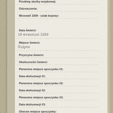
Przebieg służby wojskowej:
Odznaczenia:
Wrzesień 1939 - szlak bojowy:
Data śmierci:
18 wrzesień 1939
Miejsce śmierci:
Giżyce
Przyczyna śmierci:
Okoliczności śmierci:
Pierwotne miejsce spoczynku #1:
Data ekshumacji #1:
Pierwotne miejsce spoczynku #2:
Data ekshumacji #2:
Pierwotne miejsce spoczynku #3:
Data ekshumacji #3:
Obecne miejsce spoczynku: