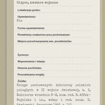
Giżyce, kwatera wojenna
Lokalizacja grobu:
Upamiętniony:
Nie
Forma upamiętnienia:
Przedmioty znalezione przy pochowanym:
Miejsce przechowywania ww. przedmiotów:
Życiorys:
Wspomnienia / relacje:
Historia pochówku:
Poszukiwania mogiły:
Źródła:
Księga pochowanych żołnierzy polskich
poległych w II wojnie światowej, t. I,
Żołnierze września N-Z, kom. red. B. Affek-
Bujalska i in., wstęp i red. nauk. E.