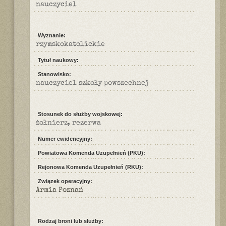
nauczyciel
Wyznanie:
rzymskokatolickie
Tytuł naukowy:
Stanowisko:
nauczyciel szkoły powszechnej
Stosunek do służby wojskowej:
żołnierz, rezerwa
Numer ewidencyjny:
Powiatowa Komenda Uzupełnień (PKU):
Rejonowa Komenda Uzupełnień (RKU):
Związek operacyjny:
Armia Poznań
Rodzaj broni lub służby: