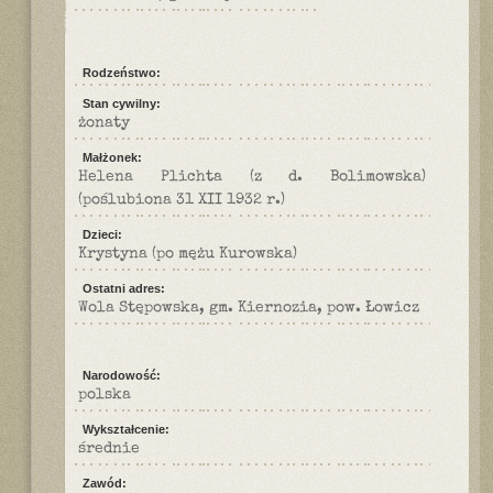
Rodzeństwo:
Stan cywilny:
żonaty
Małżonek:
Helena Plichta (z d. Bolimowska)
(poślubiona 31 XII 1932 r.)
Dzieci:
Krystyna (po mężu Kurowska)
Ostatni adres:
Wola Stępowska, gm. Kiernozia, pow. Łowicz
Narodowość:
polska
Wykształcenie:
średnie
Zawód: