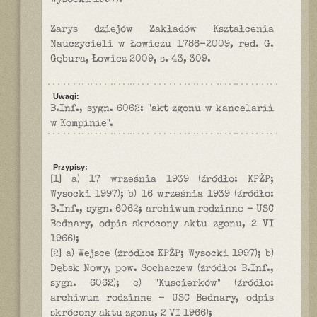
Wysocki 1997).
Zarys dziejów Zakładów Kształcenia
Nauczycieli w Łowiczu 1786-2009, red. G.
Gębura, Łowicz 2009, s. 43, 309.
Uwagi:
B.Inf., sygn. 6062: "akt zgonu w kancelarii
w Kompinie".
Przypisy:
[1] a) 17 września 1939 (źródło: KPŻP;
Wysocki 1997); b) 16 września 1939 (źródło:
B.Inf., sygn. 6062; archiwum rodzinne - USC
Bednary, odpis skrócony aktu zgonu, 2 VI
1966);
[2] a) Wejsce (źródło: KPŻP; Wysocki 1997); b)
Dębsk Nowy, pow. Sochaczew (źródło: B.Inf.,
sygn. 6062); c) "Kuscierków" (źródło:
archiwum rodzinne - USC Bednary, odpis
skrócony aktu zgonu, 2 VI 1966);