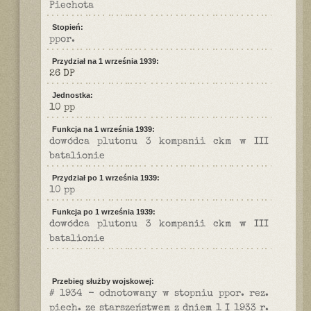
Piechota
Stopień:
ppor.
Przydział na 1 września 1939:
26 DP
Jednostka:
10 pp
Funkcja na 1 września 1939:
dowódca plutonu 3 kompanii ckm w III
batalionie
Przydział po 1 września 1939:
10 pp
Funkcja po 1 września 1939:
dowódca plutonu 3 kompanii ckm w III
batalionie
Przebieg służby wojskowej:
# 1934 - odnotowany w stopniu ppor. rez.
piech. ze starszeństwem z dniem 1 I 1933 r.