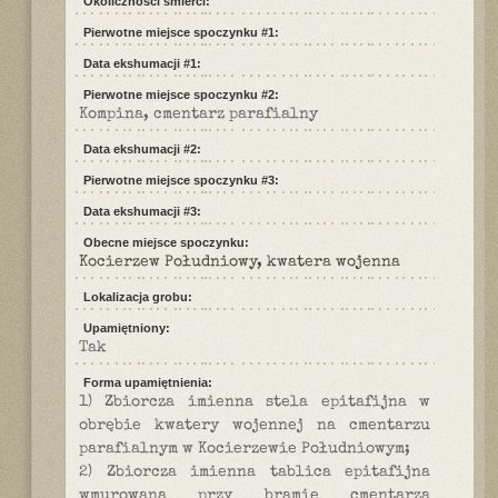
Okoliczności śmierci:
Pierwotne miejsce spoczynku #1:
Data ekshumacji #1:
Pierwotne miejsce spoczynku #2:
Kompina, cmentarz parafialny
Data ekshumacji #2:
Pierwotne miejsce spoczynku #3:
Data ekshumacji #3:
Obecne miejsce spoczynku:
Kocierzew Południowy, kwatera wojenna
Lokalizacja grobu:
Upamiętniony:
Tak
Forma upamiętnienia:
1) Zbiorcza imienna stela epitafijna w
obrębie kwatery wojennej na cmentarzu
parafialnym w Kocierzewie Południowym;
2) Zbiorcza imienna tablica epitafijna
wmurowana przy bramie cmentarza