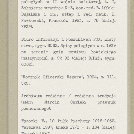
poległych w II wojnie światowej, t. I,
Żołnierze września N-Z, kom. red. B. Affek-
Bujalska i in., wstęp i red. nauk. E.
Pawłowski, Pruszków 1993, s. 78 (dalej:
KPŻP).
Biuro Informacji i Poszukiwań PCK, Listy
strat, sygn. 6062, Spisy poległych w r. 1939
na terenie gmin powiatu łowickiego
(maszynopis), s. 92-93 (dalej: B.Inf., sygn.
6062).
"Rocznik Oficerski Rezerw", 1934, s. 111,
525.
Archiwum rodzinne / rodzinna tradycja
(zebr. Marcin Chyłek, prawnuk
pochowanego).
Wysocki W., 10 Pułk Piechoty 1918-1939,
Warszawa 1997, Aneks IV/3 - s. 184 (dalej: