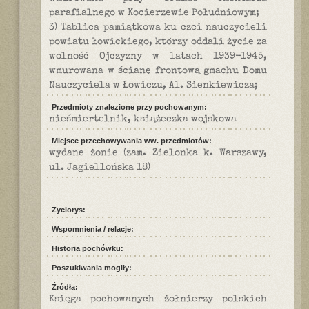
parafialnego w Kocierzewie Południowym;
3) Tablica pamiątkowa ku czci nauczycieli
powiatu łowickiego, którzy oddali życie za
wolność Ojczyzny w latach 1939-1945,
wmurowana w ścianę frontową gmachu Domu
Nauczyciela w Łowiczu, Al. Sienkiewicza;
Przedmioty znalezione przy pochowanym:
nieśmiertelnik, książeczka wojskowa
Miejsce przechowywania ww. przedmiotów:
wydane żonie (zam. Zielonka k. Warszawy,
ul. Jagiellońska 18)
Życiorys:
Wspomnienia / relacje:
Historia pochówku:
Poszukiwania mogiły:
Źródła:
Księga pochowanych żołnierzy polskich