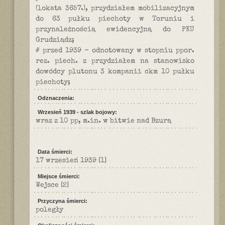
(lokata 3657.), przydziałem mobilizacyjnym
do 63 pułku piechoty w Toruniu i
przynależnością ewidencyjną do PKU
Grudziądz;
# przed 1939 - odnotowany w stopniu ppor.
rez. piech. z przydziałem na stanowisko
dowódcy plutonu 3 kompanii ckm 10 pułku
piechoty;
Odznaczenia:
Wrzesień 1939 - szlak bojowy:
wraz z 10 pp, m.in. w bitwie nad Bzurą
Data śmierci:
17 wrzesień 1939
[1]
Miejsce śmierci:
Wejsce
[2]
Przyczyna śmierci:
poległy