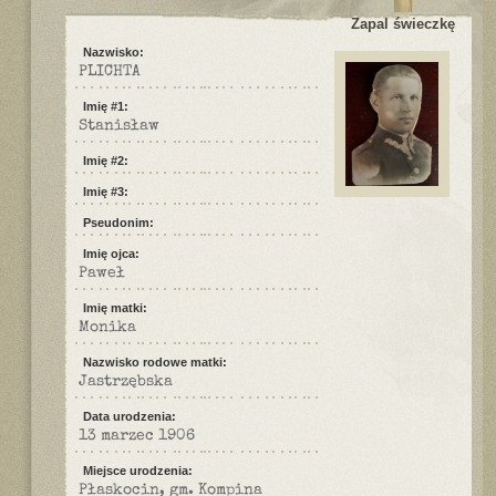
Zapal świeczkę
Nazwisko:
PLICHTA
Imię #1:
Stanisław
Imię #2:
Imię #3:
Pseudonim:
Imię ojca:
Paweł
Imię matki:
Monika
Nazwisko rodowe matki:
Jastrzębska
Data urodzenia:
13 marzec 1906
Miejsce urodzenia:
Płaskocin, gm. Kompina