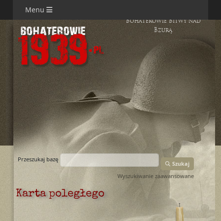
Menu
Bohaterowie Bitwy nad
Bzurą
Przeszukaj bazę
Szukaj
Wyszukiwanie zaawansowane
Karta poległego