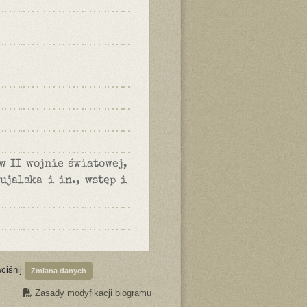
w II wojnie światowej,
ujalska i in., wstęp i
wciśnij
Zmiana danych
Zasady modyfikacji biogramu