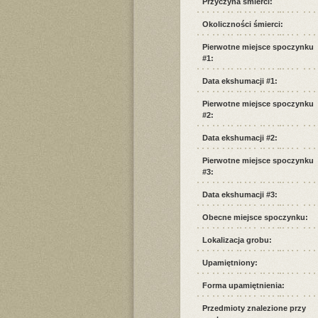
Przyczyna śmierci:
Okoliczności śmierci:
Pierwotne miejsce spoczynku
#1:
Data ekshumacji #1:
Pierwotne miejsce spoczynku
#2:
Data ekshumacji #2:
Pierwotne miejsce spoczynku
#3:
Data ekshumacji #3:
Obecne miejsce spoczynku:
Lokalizacja grobu:
Upamiętniony:
Forma upamiętnienia:
Przedmioty znalezione przy