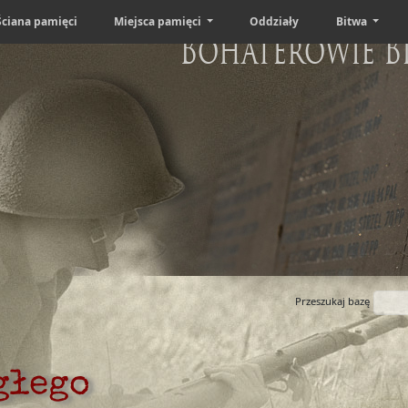
Ściana pamięci
Miejsca pamięci
Oddziały
Bitwa
Bohaterowie B
Przeszukaj bazę
głego