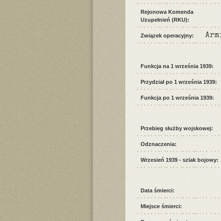
Rejonowa Komenda
Uzupełnień (RKU):
Arm
Związek operacyjny:
Funkcja na 1 września 1939:
Przydział po 1 września 1939:
Funkcja po 1 września 1939:
Przebieg służby wojskowej:
Odznaczenia:
Wrzesień 1939 - szlak bojowy:
Data śmierci:
Miejsce śmierci: