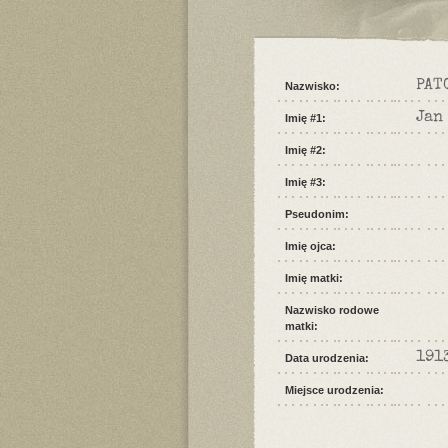
PAT
Nazwisko:
Jan
Imię #1:
Imię #2:
Imię #3:
Pseudonim:
Imię ojca:
Imię matki:
Nazwisko rodowe
matki:
191
Data urodzenia:
Miejsce urodzenia: