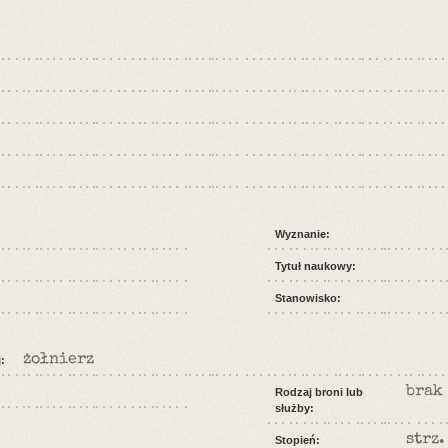
Wyznanie:
Tytuł naukowy:
Stanowisko:
żołnierz
:
brak
Rodzaj broni lub
służby:
strz.
Stopień: