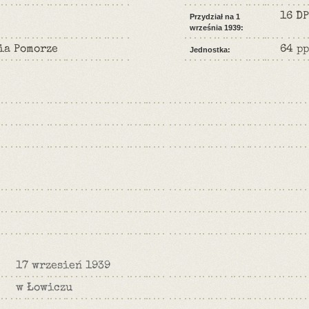
16 DP
Przydział na 1
września 1939:
ia Pomorze
64 pp
Jednostka:
17 wrzesień 1939
w Łowiczu