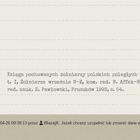
Księga pochowanych żołnierzy polskich poległych 
t. I, Żołnierze września N-Z, kom. red. B. Affek-B
red. nauk. E. Pawłowski, Pruszków 1993, s. 54.
-04-26 09:38:13 przez
BlazejK
. Jeżeli chcesz uzupełnić lub zmienić dane 