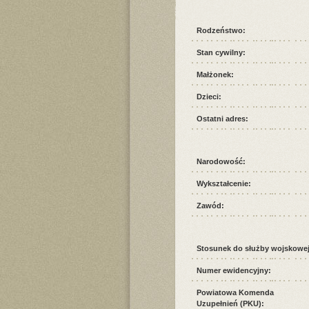
Rodzeństwo:
Stan cywilny:
Małżonek:
Dzieci:
Ostatni adres:
Narodowość:
Wykształcenie:
Zawód:
Stosunek do służby wojskowej
Numer ewidencyjny:
Powiatowa Komenda
Uzupełnień (PKU):