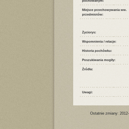
pochowanym:
Miejsce przechowywania ww.
przedmiotów:
Życiorys:
Wspomnienia / relacje:
Historia pochówku:
Poszukiwania mogiły:
Źródła:
Uwagi:
Ostatnie zmiany: 2012