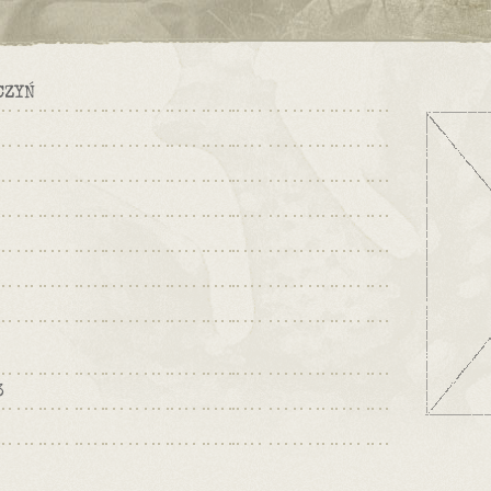
CZYŃ
3