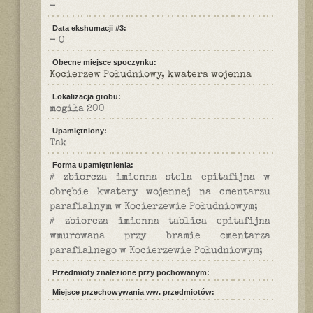
-
Data ekshumacji #3:
- 0
Obecne miejsce spoczynku:
Kocierzew Południowy, kwatera wojenna
Lokalizacja grobu:
mogiła 200
Upamiętniony:
Tak
Forma upamiętnienia:
# zbiorcza imienna stela epitafijna w
obrębie kwatery wojennej na cmentarzu
parafialnym w Kocierzewie Południowym;
# zbiorcza imienna tablica epitafijna
wmurowana przy bramie cmentarza
parafialnego w Kocierzewie Południowym;
Przedmioty znalezione przy pochowanym:
Miejsce przechowywania ww. przedmiotów: