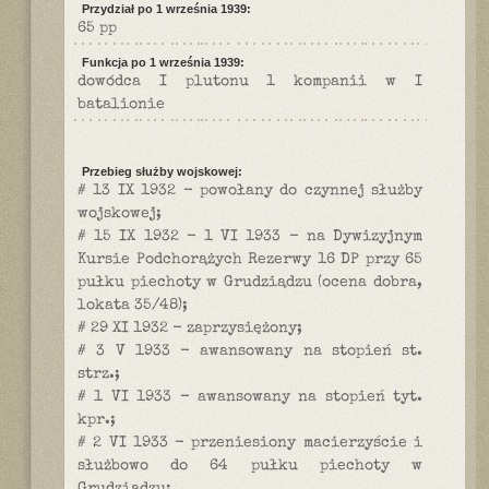
Przydział po 1 września 1939:
65 pp
Funkcja po 1 września 1939:
dowódca I plutonu 1 kompanii w I
batalionie
Przebieg służby wojskowej:
# 13 IX 1932 - powołany do czynnej służby
wojskowej;
# 15 IX 1932 - 1 VI 1933 - na Dywizyjnym
Kursie Podchorążych Rezerwy 16 DP przy 65
pułku piechoty w Grudziądzu (ocena dobra,
lokata 35/48);
# 29 XI 1932 - zaprzysiężony;
# 3 V 1933 - awansowany na stopień st.
strz.;
# 1 VI 1933 - awansowany na stopień tyt.
kpr.;
# 2 VI 1933 - przeniesiony macierzyście i
służbowo do 64 pułku piechoty w