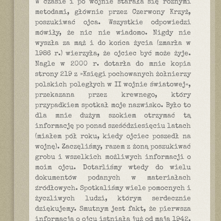
W czasie i po wojnie starała się rożnymi
metodami, głównie przez Czerwony Krzyż,
poszukiwać ojca. Wszystkie odpowiedzi
mówiły, że nic nie wiadomo. Nigdy nie
wyszła za mąż i do końca życia (zmarła w
1986 r.) wierzyła, że ojciec być może żyje.
Nagle w 2000 r. dotarła do mnie kopia
strony 219 z »Księgi pochowanych żołnierzy
polskich poległych w II wojnie światowej«,
przekazana przez krewnego, który
przypadkiem spotkał moje nazwisko. Było to
dla mnie dużym szokiem otrzymać tą
informację po ponad sześćdziesięciu latach
(miałem pół roku, kiedy ojciec poszedł na
wojnę). Zaczęliśmy, razem z żoną poszukiwać
grobu i wszelkich możliwych informacji o
moim ojcu. Dotarliśmy wtedy do wielu
dokumentów podanych w materiałach
źródłowych. Spotkaliśmy wiele pomocnych i
życzliwych ludzi, którym serdecznie
dziękujemy. Smutnym jest fakt, że pierwsza
informacja o ojcu istniała już od maja 1942.