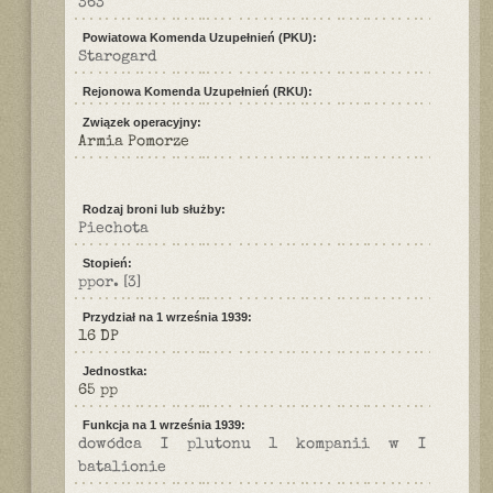
363
Powiatowa Komenda Uzupełnień (PKU):
Starogard
Rejonowa Komenda Uzupełnień (RKU):
Związek operacyjny:
Armia Pomorze
Rodzaj broni lub służby:
Piechota
Stopień:
ppor.
[3]
Przydział na 1 września 1939:
16 DP
Jednostka:
65 pp
Funkcja na 1 września 1939:
dowódca I plutonu 1 kompanii w I
batalionie