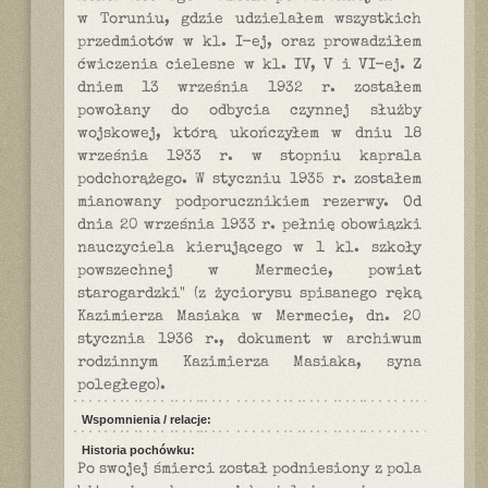
w Toruniu, gdzie udzielałem wszystkich
przedmiotów w kl. I-ej, oraz prowadziłem
ćwiczenia cielesne w kl. IV, V i VI-ej. Z
dniem 13 września 1932 r. zostałem
powołany do odbycia czynnej służby
wojskowej, którą ukończyłem w dniu 18
września 1933 r. w stopniu kaprala
podchorążego. W styczniu 1935 r. zostałem
mianowany podporucznikiem rezerwy. Od
dnia 20 września 1933 r. pełnię obowiązki
nauczyciela kierującego w 1 kl. szkoły
powszechnej w Mermecie, powiat
starogardzki" (z życiorysu spisanego ręką
Kazimierza Masiaka w Mermecie, dn. 20
stycznia 1936 r., dokument w archiwum
rodzinnym Kazimierza Masiaka, syna
poległego).
Wspomnienia / relacje:
Historia pochówku:
Po swojej śmierci został podniesiony z pola