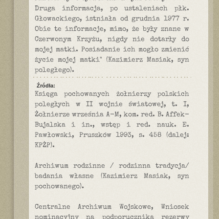
Druga informacja, po ustaleniach płk.
Głowackiego, istniała od grudnia 1977 r.
Obie te informacje, mimo, że były znane w
Czerwonym Krzyżu, nigdy nie dotarły do
mojej matki. Posiadanie ich mogło zmienić
życie mojej matki" (Kazimierz Masiak, syn
poległego).
Źródła:
Księga pochowanych żołnierzy polskich
poległych w II wojnie światowej, t. I,
Żołnierze września A-M, kom. red. B. Affek-
Bujalska i in., wstęp i red. nauk. E.
Pawłowski, Pruszków 1993, s. 458 (dalej:
KPŻP).
Archiwum rodzinne / rodzinna tradycja/
badania własne (Kazimierz Masiak, syn
pochowanego).
Centralne Archiwum Wojskowe, Wniosek
nominacyjny na podporucznika rezerwy