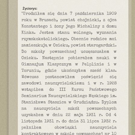
Życiorys:
"Urodziłem się dnia 7 października 1909
roku w Brusach, powiat chojnicki, z ojca
Konstantego i żony jego Michaliny z domu
Kinka. Jestem stanu wolnego, wyznania
rzymskokatolickiego. Obecnie rodzice moi
zamieszkują w Osieku, powiat starogardzki.
Do szkoły powszechnej uczęszczałem w
Osieku. Następnie pobierałem nauki w
Gimnazjum Klasycznym w Pelplinie i w
Toruniu, gdzie ukończyłem sześć klas.
Wówczas postanowiłem poświęcić się
zawodowi nauczycielskiemu i w r. 1928
wstąpiłem do III Kursu Państwowego
Seminarium Nauczycielskiego Męskiego im.
Stanisława Staszica w Grudziądzu. Dyplom
na nauczyciela szkół powszechnych
uzyskałem w dniu 22 maja 1931 r. Od 4
listopada 1931 r. do dnia 31 lipca 1932 r.
pełniłem obowiązki nauczyciela
kontraktowego w szkole powszechnej nr 10