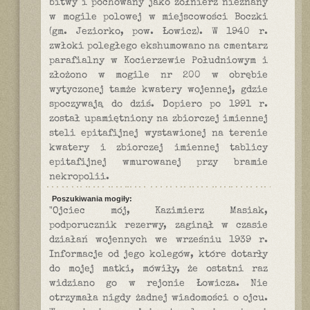
bitwy i pochowany jako żołnierz nieznany
w mogile polowej w miejscowości Boczki
(gm. Jeziorko, pow. Łowicz). W 1940 r.
zwłoki poległego ekshumowano na cmentarz
parafialny w Kocierzewie Południowym i
złożono w mogile nr 200 w obrębie
wytyczonej tamże kwatery wojennej, gdzie
spoczywają do dziś. Dopiero po 1991 r.
został upamiętniony na zbiorczej imiennej
steli epitafijnej wystawionej na terenie
kwatery i zbiorczej imiennej tablicy
epitafijnej wmurowanej przy bramie
nekropolii.
Poszukiwania mogiły:
"Ojciec mój, Kazimierz Masiak,
podporucznik rezerwy, zaginął w czasie
działań wojennych we wrześniu 1939 r.
Informacje od jego kolegów, które dotarły
do mojej matki, mówiły, że ostatni raz
widziano go w rejonie Łowicza. Nie
otrzymała nigdy żadnej wiadomości o ojcu.