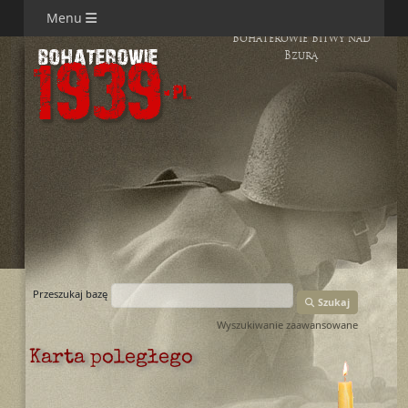
Menu
Bohaterowie Bitwy nad
Bzurą
Przeszukaj bazę
Szukaj
Wyszukiwanie zaawansowane
Karta poległego