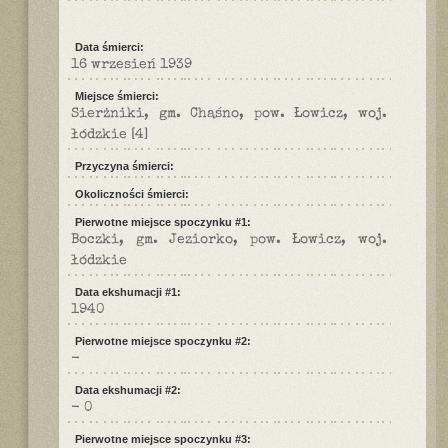
Data śmierci:
16 wrzesień 1939
Miejsce śmierci:
Sierżniki, gm. Chąśno, pow. Łowicz, woj.
łódzkie
[4]
Przyczyna śmierci:
Okoliczności śmierci:
Pierwotne miejsce spoczynku #1:
Boczki, gm. Jeziorko, pow. Łowicz, woj.
łódzkie
Data ekshumacji #1:
1940
Pierwotne miejsce spoczynku #2:
-
Data ekshumacji #2:
- 0
Pierwotne miejsce spoczynku #3: