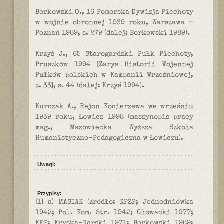
Borkowski O., 16 Pomorska Dywizja Piechoty
w wojnie obronnej 1939 roku, Warszawa -
Poznań 1989, s. 279 (dalej: Borkowski 1989).
Krzyś J., 65 Starogardzki Pułk Piechoty,
Pruszków 1994 [Zarys Historii Wojennej
Pułków polskich w Kampanii Wrześniowej,
z. 33], s. 44 (dalej: Krzyś 1994).
Kurczak A., Rejon Kocierzewa we wrześniu
1939 roku, Łowicz 1998 (maszynopis pracy
mag., Mazowiecka Wyższa Szkoła
Humanistyczno-Pedagogiczna w Łowiczu).
Uwagi:
Przypisy:
[1] a) MASIAK (źródło: KPŻP; Jednodniówka
1942; Pol. Kom. Str. 1942; Głowacki 1977;
KEP; Kryska-Karski 1971; Borkowski 1989;