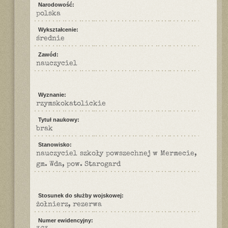
Narodowość:
polska
Wykształcenie:
średnie
Zawód:
nauczyciel
Wyznanie:
rzymskokatolickie
Tytuł naukowy:
brak
Stanowisko:
nauczyciel szkoły powszechnej w Mermecie,
gm. Wda, pow. Starogard
Stosunek do służby wojskowej:
żołnierz, rezerwa
Numer ewidencyjny: