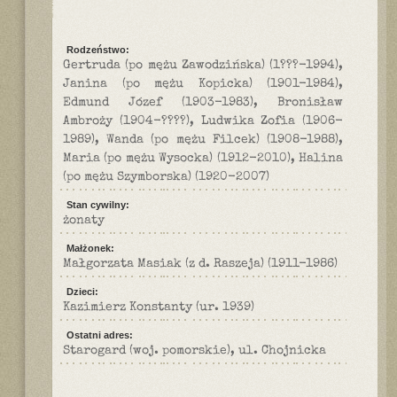
Rodzeństwo:
Gertruda (po mężu Zawodzińska) (1???-1994),
Janina (po mężu Kopicka) (1901-1984),
Edmund Józef (1903-1983), Bronisław
Ambroży (1904-????), Ludwika Zofia (1906-
1989), Wanda (po mężu Filcek) (1908-1988),
Maria (po mężu Wysocka) (1912-2010), Halina
(po mężu Szymborska) (1920-2007)
Stan cywilny:
żonaty
Małżonek:
Małgorzata Masiak (z d. Raszeja) (1911-1986)
Dzieci:
Kazimierz Konstanty (ur. 1939)
Ostatni adres:
Starogard (woj. pomorskie), ul. Chojnicka