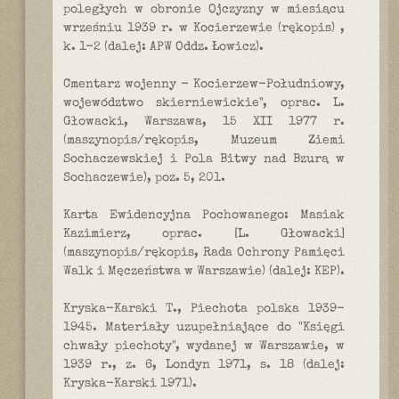
poległych w obronie Ojczyzny w miesiącu
wrześniu 1939 r. w Kocierzewie (rękopis) ,
k. 1-2 (dalej: APW Oddz. Łowicz).
Cmentarz wojenny - Kocierzew-Południowy,
województwo skierniewickie", oprac. L.
Głowacki, Warszawa, 15 XII 1977 r.
(maszynopis/rękopis, Muzeum Ziemi
Sochaczewskiej i Pola Bitwy nad Bzurą w
Sochaczewie), poz. 5, 201.
Karta Ewidencyjna Pochowanego: Masiak
Kazimierz, oprac. [L. Głowacki]
(maszynopis/rękopis, Rada Ochrony Pamięci
Walk i Męczeństwa w Warszawie) (dalej: KEP).
Kryska-Karski T., Piechota polska 1939-
1945. Materiały uzupełniające do "Księgi
chwały piechoty", wydanej w Warszawie, w
1939 r., z. 6, Londyn 1971, s. 18 (dalej:
Kryska-Karski 1971).