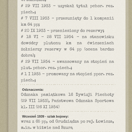
Grudziądzu;
# 29 VII 1933 - uzyskał tytuł pchor. rez.
piech.;
# 7 VIII 1933 - przesunięty do 1 kompanii
km 64 pp;
# 20 IX 1933 - przeniesiony do rezerwy;
# 18 VI - 28 VII 1934 - na stanowisku
dowódcy plutonu km na ćwiczeniach
żołnierzy rezerwy w 64 pp (ocena bardzo
dobra);
# 29 VII 1934 - awansowany na stopień na
plut. pchor. rez. piech.;
# 1 I 1935 - promowany na stopień ppor. rez.
piech.;
Odznaczenia:
Odznaka pamiątkowa 16 Dywizji Piechoty
(29 VII 1933), Państwowa Odznaka Sportowa
kl. III (26 XI 1934)
Wrzesień 1939 - szlak bojowy:
wraz z 65 pp, od Grudziądza po rej. Łowicza,
m.in. w bitwie nad Bzurą