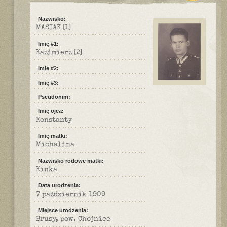
Nazwisko:
MASIAK
[1]
Imię #1:
Kazimierz
[2]
Imię #2:
Imię #3:
Pseudonim:
Imię ojca:
Konstanty
Imię matki:
Michalina
Nazwisko rodowe matki:
Kinka
Data urodzenia:
7 październik 1909
Miejsce urodzenia:
Brusy, pow. Chojnice