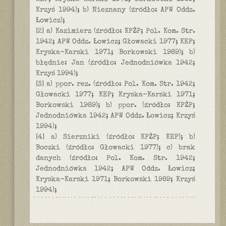
Krzyś 1994); b) Nieznany (źródło: APW Oddz.
Łowicz);
[2] a) Kazimierz (źródło: KPŻP; Pol. Kom. Str.
1942; APW Oddz. Łowicz; Głowacki 1977; KEP;
Kryska-Karski 1971; Borkowski 1989); b)
błędnie: Jan (źródło: Jednodniówka 1942;
Krzyś 1994);
[3] a) ppor. rez. (źródło: Pol. Kom. Str. 1942;
Głowacki 1977; KEP; Kryska-Karski 1971;
Borkowski 1989); b) ppor. (źródło: KPŻP;
Jednodniówka 1942; APW Oddz. Łowicz; Krzyś
1994);
[4] a) Sierzniki (źródło: KPŻP; KEP); b)
Boczki (źródło: Głowacki 1977); c) brak
danych (źródło: Pol. Kom. Str. 1942;
Jednodniówka 1942; APW Oddz. Łowicz;
Kryska-Karski 1971; Borkowski 1989; Krzyś
1994);