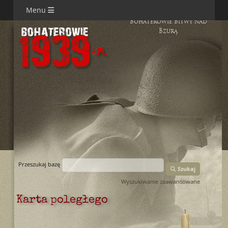
Menu
Bohaterowie Bitwy nad
Bzurą
Przeszukaj bazę
Szukaj
Wyszukiwanie zaawansowane
Karta poległego