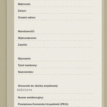
Małżonek:
Dzieci:
Ostatni adres:
Narodowość:
Wykształcenie:
Zawód:
Wyznanie:
Tytuł naukowy:
Stanowisko:
Stosunek do służby wojskowej:
żołnierz
Numer ewidencyjny:
Powiatowa Komenda Uzupełnień (PKU):