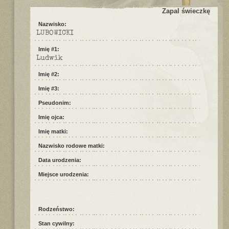
Zapal świeczkę
Nazwisko:
LUBOWICKI
Imię #1:
Ludwik
Imię #2:
Imię #3:
Pseudonim:
Imię ojca:
Imię matki:
Nazwisko rodowe matki:
Data urodzenia:
Miejsce urodzenia:
Rodzeństwo:
Stan cywilny: