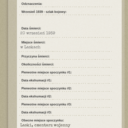
Odznaczenia:
Wrzesień 1939 - szlak bojowy:
Data śmierci:
20 wrzesień 1939
Miejsce śmierci:
w Laskach
Przyczyna śmierci:
Okoliczności śmierci:
Pierwotne miejsce spoczynku #1:
Data ekshumacji #1:
Pierwotne miejsce spoczynku #2:
Data ekshumacji #2:
Pierwotne miejsce spoczynku #3:
Data ekshumacji #3:
Obecne miejsce spoczynku:
Laski, cmentarz wojenny