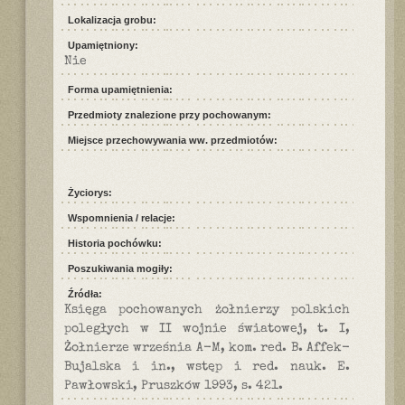
Lokalizacja grobu:
Upamiętniony:
Nie
Forma upamiętnienia:
Przedmioty znalezione przy pochowanym:
Miejsce przechowywania ww. przedmiotów:
Życiorys:
Wspomnienia / relacje:
Historia pochówku:
Poszukiwania mogiły:
Źródła:
Księga pochowanych żołnierzy polskich
poległych w II wojnie światowej, t. I,
Żołnierze września A-M, kom. red. B. Affek-
Bujalska i in., wstęp i red. nauk. E.
Pawłowski, Pruszków 1993, s. 421.