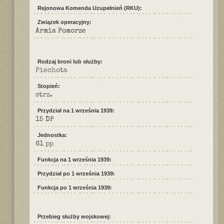
Rejonowa Komenda Uzupełnień (RKU):
Związek operacyjny:
Armia Pomorze
Rodzaj broni lub służby:
Piechota
Stopień:
strz.
Przydział na 1 września 1939:
15 DP
Jednostka:
61 pp
Funkcja na 1 września 1939:
Przydział po 1 września 1939:
Funkcja po 1 września 1939:
Przebieg służby wojskowej: