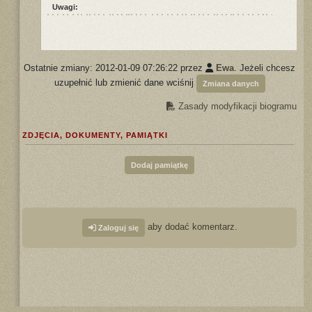
Uwagi:
Ostatnie zmiany: 2012-01-09 07:26:22 przez
Ewa
. Jeżeli chcesz
uzupełnić lub zmienić dane wciśnij
Zmiana danych
Zasady modyfikacji biogramu
ZDJĘCIA, DOKUMENTY, PAMIĄTKI
Dodaj pamiątkę
aby dodać komentarz.
Zaloguj się