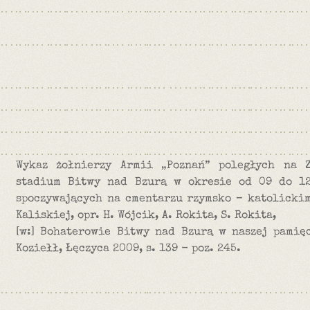
Wykaz żołnierzy Armii „Poznań” poległych na 
stadium Bitwy nad Bzurą w okresie od 09 do 12
spoczywających na cmentarzu rzymsko – katolickim
Kaliskiej, opr. H. Wójcik, A. Rokita, S. Rokita,
[w:] Bohaterowie Bitwy nad Bzurą w naszej pamięc
Koziełł, Łęczyca 2009, s. 139 - poz. 245.