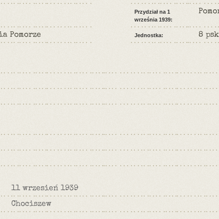
Pomo
Przydział na 1
września 1939:
ia Pomorze
8 psk
Jednostka:
11 wrzesień 1939
Chociszew