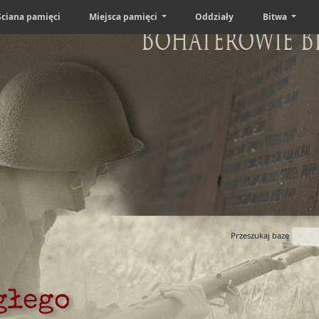
Ściana pamięci
Miejsca pamięci
Oddziały
Bitwa
Bohaterowie B
Przeszukaj bazę
głego