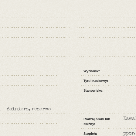
Wyznanie:
Tytuł naukowy:
Stanowisko:
żołnierz, rezerwa
:
Kawa
Rodzaj broni lub
służby:
ppor.
Stopień: