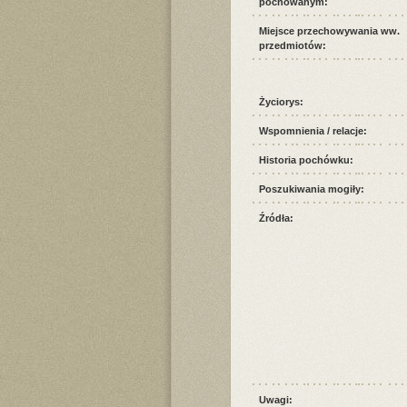
pochowanym:
Miejsce przechowywania ww.
przedmiotów:
Życiorys:
Wspomnienia / relacje:
Historia pochówku:
Poszukiwania mogiły:
Źródła:
Uwagi: