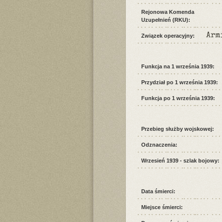
Rejonowa Komenda
Uzupełnień (RKU):
Arm
Związek operacyjny:
Funkcja na 1 września 1939:
Przydział po 1 września 1939:
Funkcja po 1 września 1939:
Przebieg służby wojskowej:
Odznaczenia:
Wrzesień 1939 - szlak bojowy:
Data śmierci:
Miejsce śmierci: