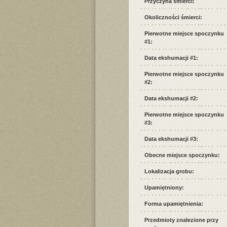
Przyczyna śmierci:
Okoliczności śmierci:
Pierwotne miejsce spoczynku
#1:
Data ekshumacji #1:
Pierwotne miejsce spoczynku
#2:
Data ekshumacji #2:
Pierwotne miejsce spoczynku
#3:
Data ekshumacji #3:
Obecne miejsce spoczynku:
Lokalizacja grobu:
Upamiętniony:
Forma upamiętnienia:
Przedmioty znalezione przy