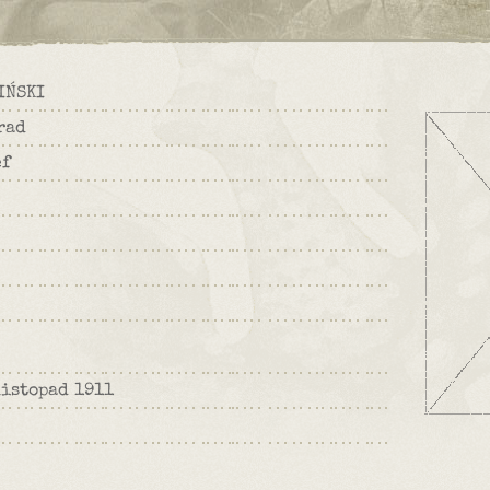
IŃSKI
rad
ef
listopad 1911