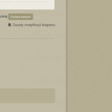
ciśnij
Zmiana danych
Zasady modyfikacji biogramu