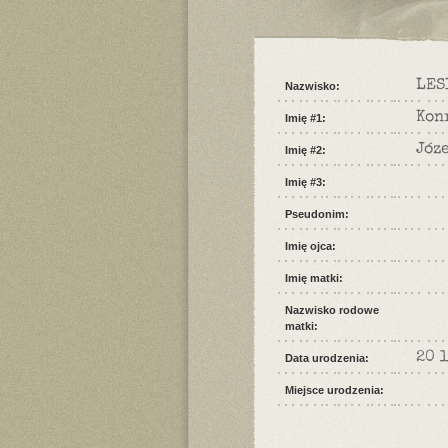
LES
Nazwisko:
Kon
Imię #1:
Józ
Imię #2:
Imię #3:
Pseudonim:
Imię ojca:
Imię matki:
Nazwisko rodowe
matki:
20 
Data urodzenia:
Miejsce urodzenia: