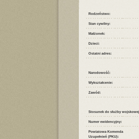
Rodzeństwo:
Stan cywilny:
Małżonek:
Dzieci:
Ostatni adres:
Narodowość:
Wykształcenie:
Zawód:
Stosunek do służby wojskowej
Numer ewidencyjny:
Powiatowa Komenda
Uzupełnień (PKU):