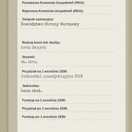
Powiatowa Komenda Uzupełnień (PKU):
Rejonowa Komenda Uzupełnień (RKU):
Związek operacyjny:
Dowództwo Obrony Warszawy
Rodzaj broni lub służby:
brak danych
Stopień:
st. strz.
Przydział na 1 września 1939:
Jednostki pozadywizyjne DOW
Jednostka:
baon stoł.
Funkcja na 1 września 1939:
Przydział po 1 września 1939:
Funkcja po 1 września 1939: