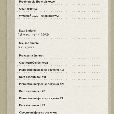
Przebieg służby wojskowej:
Odznaczenia:
Wrzesień 1939 - szlak bojowy:
Data śmierci:
18 wrzesień 1939
Miejsce śmierci:
Warszawa
Przyczyna śmierci:
Okoliczności śmierci:
Pierwotne miejsce spoczynku #1:
Data ekshumacji #1:
Pierwotne miejsce spoczynku #2:
Data ekshumacji #2:
Pierwotne miejsce spoczynku #3:
Data ekshumacji #3:
Obecne miejsce spoczynku: