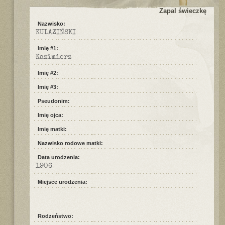
Zapal świeczkę
Nazwisko:
KULAZIŃSKI
Imię #1:
Kazimierz
Imię #2:
Imię #3:
Pseudonim:
Imię ojca:
Imię matki:
Nazwisko rodowe matki:
Data urodzenia:
1906
Miejsce urodzenia:
Rodzeństwo: