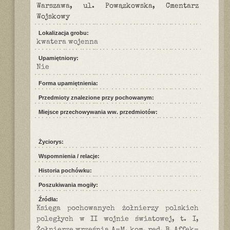
Warszawa, ul. Powązkowska, Cmentarz
Wojskowy
Lokalizacja grobu:
kwatera wojenna
Upamiętniony:
Nie
Forma upamiętnienia:
Przedmioty znalezione przy pochowanym:
Miejsce przechowywania ww. przedmiotów:
Życiorys:
Wspomnienia / relacje:
Historia pochówku:
Poszukiwania mogiły:
Źródła:
Księga pochowanych żołnierzy polskich
poległych w II wojnie światowej, t. I,