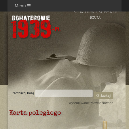
Menu
Bohaterowie Bitwy nad
Bzurą
Przeszukaj bazę
Szukaj
Wyszukiwanie zaawansowane
Karta poległego