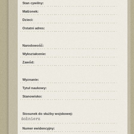
Stan cywilny:
Małżonek:
Dzieci:
Ostatni adres:
Narodowość:
Wykształcenie:
Zawód:
Wyznanie:
Tytuł naukowy:
Stanowisko:
Stosunek do służby wojskowej:
żołnierz
Numer ewidencyjny: