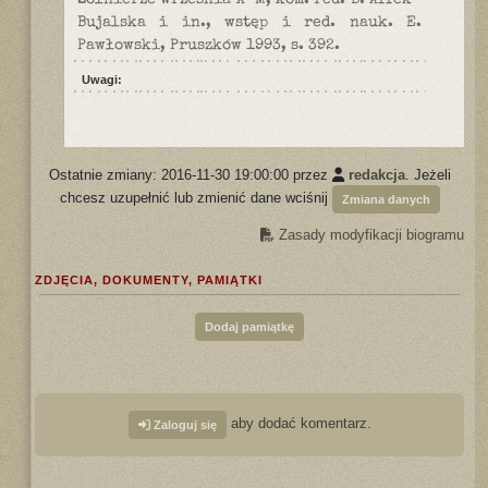
Żołnierze września A-M, kom. red. B. Affek-
Bujalska i in., wstęp i red. nauk. E.
Pawłowski, Pruszków 1993, s. 392.
Uwagi:
Ostatnie zmiany: 2016-11-30 19:00:00 przez
redakcja
. Jeżeli
chcesz uzupełnić lub zmienić dane wciśnij
Zmiana danych
Zasady modyfikacji biogramu
ZDJĘCIA, DOKUMENTY, PAMIĄTKI
Dodaj pamiątkę
aby dodać komentarz.
Zaloguj się