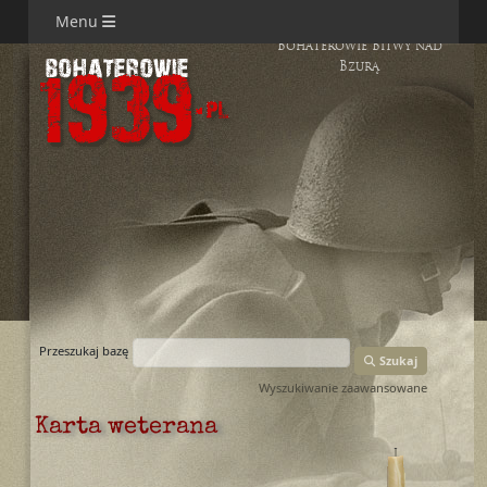
Menu
Bohaterowie Bitwy nad
Bzurą
Przeszukaj bazę
Szukaj
Wyszukiwanie zaawansowane
Karta weterana