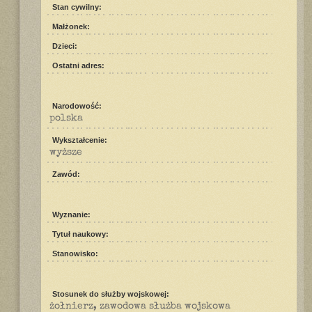
Stan cywilny:
Małżonek:
Dzieci:
Ostatni adres:
Narodowość:
polska
Wykształcenie:
wyższe
Zawód:
Wyznanie:
Tytuł naukowy:
Stanowisko:
Stosunek do służby wojskowej:
żołnierz, zawodowa służba wojskowa