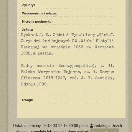
Życiorys:
Wspomnienia / relacje:
Historia pochówku:
Źródła:
Dyskant J. W., Oddział Wydzielony „Wisła”.
Zarys działań bojowych OW „Wisła” Flotylli
Rzecznej we wrześniu 1939 r., Warszawa
1982, s. passim.
Kadry morskie Rzeczypospolitej, t. II,
Polska Marynarka Wojenna, cz. 1, Korpus
Oficerów 1918-1947, red. J. K. Sawicki,
Gdynia 1996.
Uwagi:
Ostatnie zmiany: 2013-03-17 16:49:06 przez
redakcja
. Jeżeli
chcesz uzupełnić lub zmienić dane wciśnij