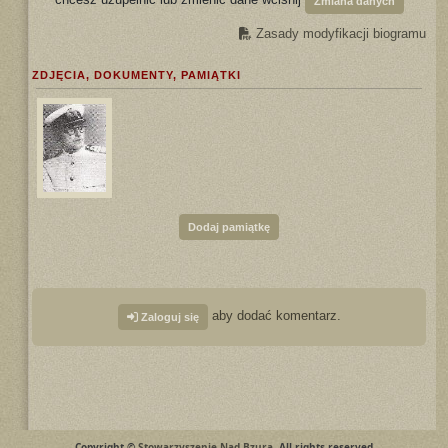
Zmiana danych
Zasady modyfikacji biogramu
ZDJĘCIA, DOKUMENTY, PAMIĄTKI
Dodaj pamiątkę
aby dodać komentarz.
Zaloguj się
Copyright ©
Stowarzyszenie Nad Bzurą
. All rights reserved