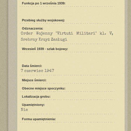
Funkcja po 1 września 1939:
Przebieg służby wojskowej:
Odznaczenia:
Order Wojenny "Virtuti Militari" kl. V,
Srebrny Krzyż Zasługi
Wrzesień 1939 - szlak bojowy:
Data śmierci:
7 czerwiec 1947
Miejsce śmierci:
Obecne miejsce spoczynku:
Lokalizacja grobu:
Upamiętniony:
Nie
Forma upamiętnienia: