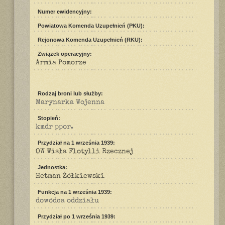
Numer ewidencyjny:
Powiatowa Komenda Uzupełnień (PKU):
Rejonowa Komenda Uzupełnień (RKU):
Związek operacyjny:
Armia Pomorze
Rodzaj broni lub służby:
Marynarka Wojenna
Stopień:
kmdr ppor.
Przydział na 1 września 1939:
OW Wisła Flotylli Rzecznej
Jednostka:
Hetman Żółkiewski
Funkcja na 1 września 1939:
dowódca oddziału
Przydział po 1 września 1939: