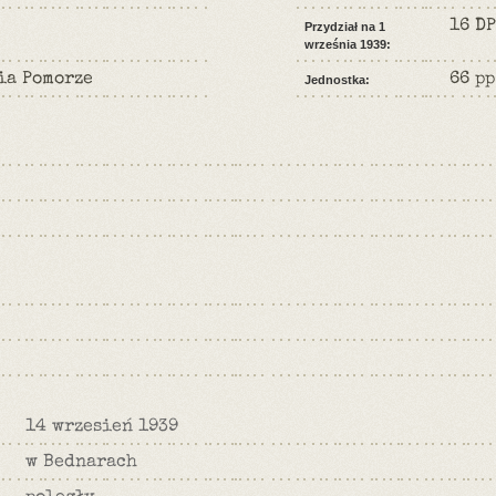
16 DP
Przydział na 1
września 1939:
ia Pomorze
66 pp
Jednostka:
14 wrzesień 1939
w Bednarach