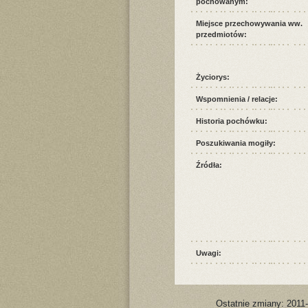
pochowanym:
Miejsce przechowywania ww.
przedmiotów:
Życiorys:
Wspomnienia / relacje:
Historia pochówku:
Poszukiwania mogiły:
Źródła:
Uwagi:
Ostatnie zmiany: 2011