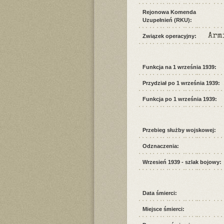
Rejonowa Komenda
Uzupełnień (RKU):
Arm
Związek operacyjny:
Funkcja na 1 września 1939:
Przydział po 1 września 1939:
Funkcja po 1 września 1939:
Przebieg służby wojskowej:
Odznaczenia:
Wrzesień 1939 - szlak bojowy:
Data śmierci:
Miejsce śmierci: