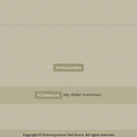
Dodaj pamiątkę
aby dodać komentarz.
Zaloguj się
Copyright ©
Stowarzyszenie Nad Bzurą
. All rights reserved