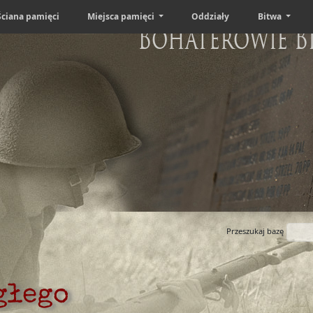
Ściana pamięci
Miejsca pamięci
Oddziały
Bitwa
Bohaterowie B
Przeszukaj bazę
głego