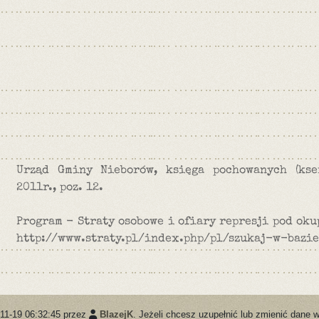
Urząd Gminy Nieborów, księga pochowanych (kse
2011r., poz. 12.
Program - Straty osobowe i ofiary represji pod oku
http://www.straty.pl/index.php/pl/szukaj-w-bazie
-11-19 06:32:45 przez
BlazejK
. Jeżeli chcesz uzupełnić lub zmienić dane w