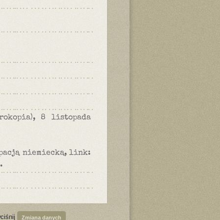
rokopia), 8 listopada
pacją niemiecką, link:
.
ciśnij
Zmiana danych