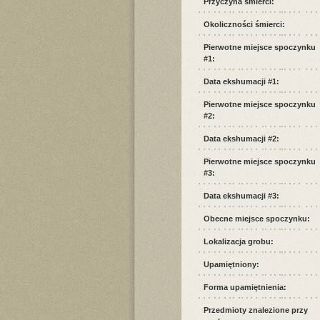
Przyczyna śmierci:
Okoliczności śmierci:
Pierwotne miejsce spoczynku
#1:
Data ekshumacji #1:
Pierwotne miejsce spoczynku
#2:
Data ekshumacji #2:
Pierwotne miejsce spoczynku
#3:
Data ekshumacji #3:
Obecne miejsce spoczynku:
Lokalizacja grobu:
Upamiętniony:
Forma upamiętnienia:
Przedmioty znalezione przy