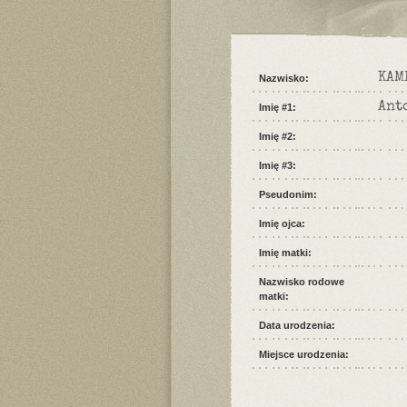
KAM
Nazwisko:
Ant
Imię #1:
Imię #2:
Imię #3:
Pseudonim:
Imię ojca:
Imię matki:
Nazwisko rodowe
matki:
Data urodzenia:
Miejsce urodzenia: