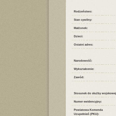
Rodzeństwo:
Stan cywilny:
Małżonek:
Dzieci:
Ostatni adres:
Narodowość:
Wykształcenie:
Zawód:
Stosunek do służby wojskowej
Numer ewidencyjny:
Powiatowa Komenda
Uzupełnień (PKU):