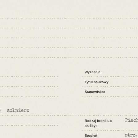
Wyznanie:
Tytuł naukowy:
Stanowisko:
żołnierz
:
Piec
Rodzaj broni lub
służby:
strz.
Stopień: