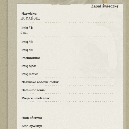
Zapal świeczkę
Nazwisko:
HUMAŃSKI
Imię #1:
Jan
Imię #2:
Imię #3:
Pseudonim:
Imię ojca:
Imię matki:
Nazwisko rodowe matki:
Data urodzenia:
Miejsce urodzenia:
Rodzeństwo:
Stan cywilny: