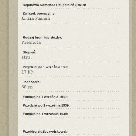
Rejonowa Komenda Uzupełnień (RKU):
Związek operacyjny:
Armia Poznań
Rodzaj broni lub służby:
Piechota
Stopień:
strz.
Przydział na 1 września 1939:
17 DP
Jednostka:
69 pp
Funkcja na 1 września 1939:
Przydział po 1 września 1939:
Funkcja po 1 września 1939:
Przebieg służby wojskowej: