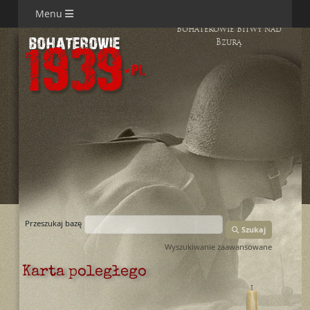
Menu
Bohaterowie Bitwy nad
Bzurą
Przeszukaj bazę
Szukaj
Wyszukiwanie zaawansowane
Karta poległego