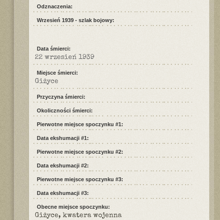
Odznaczenia:
Wrzesień 1939 - szlak bojowy:
Data śmierci:
22 wrzesień 1939
Miejsce śmierci:
Giżyce
Przyczyna śmierci:
Okoliczności śmierci:
Pierwotne miejsce spoczynku #1:
Data ekshumacji #1:
Pierwotne miejsce spoczynku #2:
Data ekshumacji #2:
Pierwotne miejsce spoczynku #3:
Data ekshumacji #3:
Obecne miejsce spoczynku:
Giżyce, kwatera wojenna