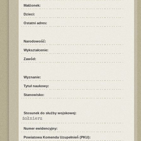
Małżonek:
Dzieci:
Ostatni adres:
Narodowość:
Wykształcenie:
Zawód:
Wyznanie:
Tytuł naukowy:
Stanowisko:
Stosunek do służby wojskowej:
żołnierz
Numer ewidencyjny:
Powiatowa Komenda Uzupełnień (PKU):