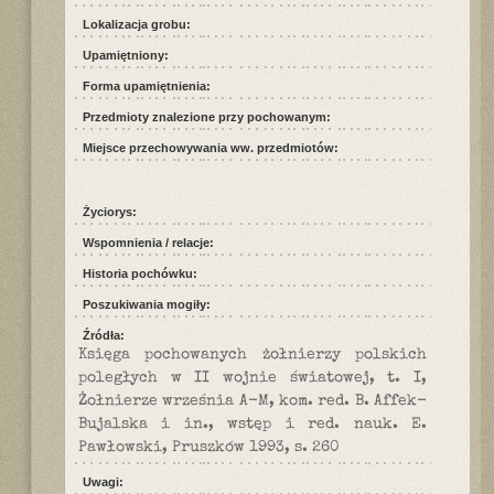
Lokalizacja grobu:
Upamiętniony:
Forma upamiętnienia:
Przedmioty znalezione przy pochowanym:
Miejsce przechowywania ww. przedmiotów:
Życiorys:
Wspomnienia / relacje:
Historia pochówku:
Poszukiwania mogiły:
Źródła:
Księga pochowanych żołnierzy polskich
poległych w II wojnie światowej, t. I,
Żołnierze września A-M, kom. red. B. Affek-
Bujalska i in., wstęp i red. nauk. E.
Pawłowski, Pruszków 1993, s. 260
Uwagi: