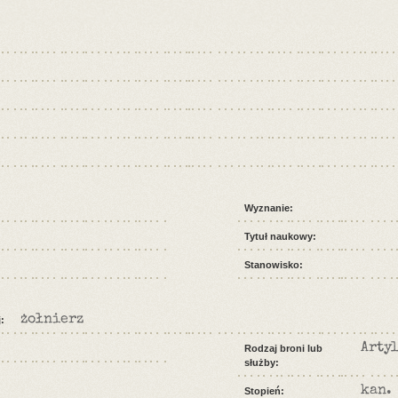
Wyznanie:
Tytuł naukowy:
Stanowisko:
żołnierz
:
Arty
Rodzaj broni lub
służby:
kan.
Stopień: