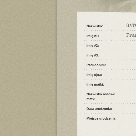
GAT
Nazwisko:
Fra
Imię #1:
Imię #2:
Imię #3:
Pseudonim:
Imię ojca:
Imię matki:
Nazwisko rodowe
matki:
Data urodzenia:
Miejsce urodzenia: