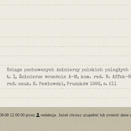
Księga pochowanych żołnierzy polskich poległych 
t. I, Żołnierze września A-M, kom. red. B. Affek-B
red. nauk. E. Pawłowski, Pruszków 1993, s. 211
08-08 12:00:00 przez
redakcja
. Jeżeli chcesz uzupełnić lub zmienić dane 