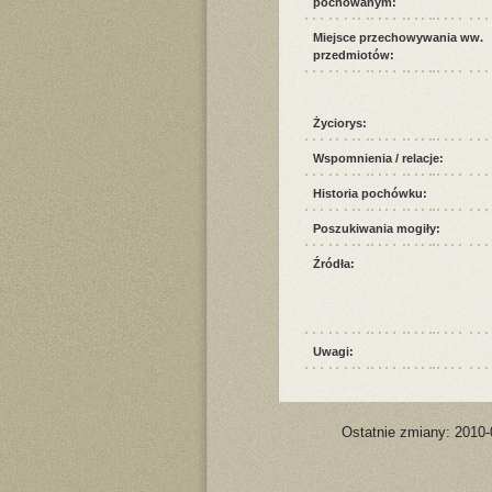
pochowanym:
Miejsce przechowywania ww.
przedmiotów:
Życiorys:
Wspomnienia / relacje:
Historia pochówku:
Poszukiwania mogiły:
Źródła:
Uwagi:
Ostatnie zmiany: 2010-