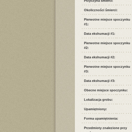
Przyczyna śmierci:
Okoliczności śmierci:
Pierwotne miejsce spoczynku
#1:
Data ekshumacji #1:
Pierwotne miejsce spoczynku
#2:
Data ekshumacji #2:
Pierwotne miejsce spoczynku
#3:
Data ekshumacji #3:
Obecne miejsce spoczynku:
Lokalizacja grobu:
Upamiętniony:
Forma upamiętnienia:
Przedmioty znalezione przy