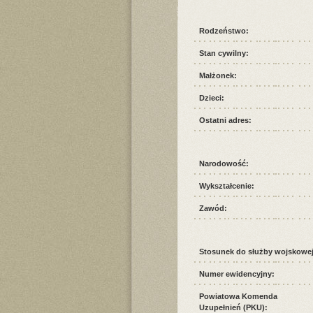
Rodzeństwo:
Stan cywilny:
Małżonek:
Dzieci:
Ostatni adres:
Narodowość:
Wykształcenie:
Zawód:
Stosunek do służby wojskowej
Numer ewidencyjny:
Powiatowa Komenda
Uzupełnień (PKU):