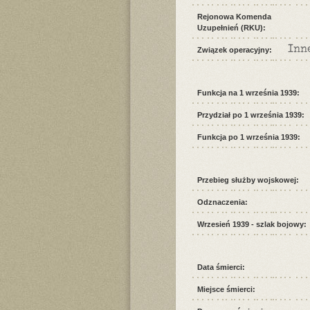
Rejonowa Komenda
Uzupełnień (RKU):
Inn
Związek operacyjny:
Funkcja na 1 września 1939:
Przydział po 1 września 1939:
Funkcja po 1 września 1939:
Przebieg służby wojskowej:
Odznaczenia:
Wrzesień 1939 - szlak bojowy:
Data śmierci:
Miejsce śmierci: