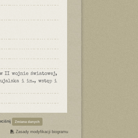
w II wojnie światowej,
ujalska i in., wstęp i
wciśnij
Zmiana danych
Zasady modyfikacji biogramu