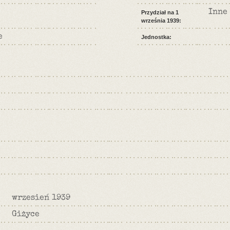
Inne
Przydział na 1
września 1939:
e
Jednostka:
wrzesień 1939
Giżyce