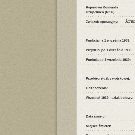
Rejonowa Komenda
Uzupełnień (RKU):
Arm
Związek operacyjny:
Funkcja na 1 września 1939:
Przydział po 1 września 1939:
Funkcja po 1 września 1939:
Przebieg służby wojskowej:
Odznaczenia:
Wrzesień 1939 - szlak bojowy:
Data śmierci:
Miejsce śmierci: