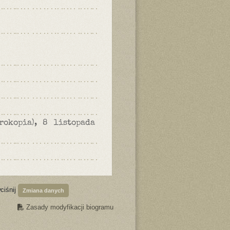
rokopia), 8 listopada
ciśnij
Zmiana danych
Zasady modyfikacji biogramu