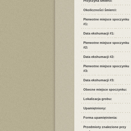
Przyczyna śmierci:
Okoliczności śmierci:
Pierwotne miejsce spoczynku
#1:
Data ekshumacji #1:
Pierwotne miejsce spoczynku
#2:
Data ekshumacji #2:
Pierwotne miejsce spoczynku
#3:
Data ekshumacji #3:
Obecne miejsce spoczynku:
Lokalizacja grobu:
Upamiętniony:
Forma upamiętnienia:
Przedmioty znalezione przy