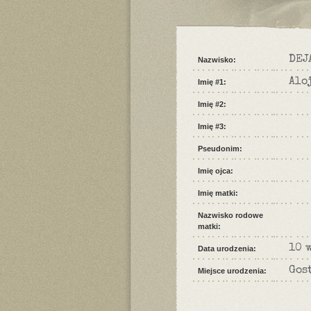
DEJ
Nazwisko:
Alo
Imię #1:
Imię #2:
Imię #3:
Pseudonim:
Imię ojca:
Imię matki:
Nazwisko rodowe
matki:
10 
Data urodzenia:
Gos
Miejsce urodzenia: