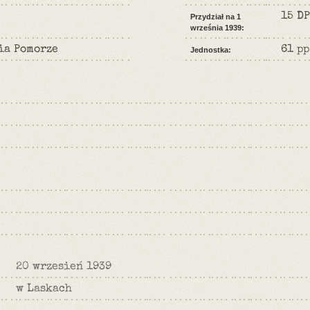
15 DP
Przydział na 1
września 1939:
ia Pomorze
61 pp
Jednostka:
20 wrzesień 1939
w Laskach