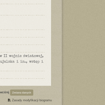
w II wojnie światowej,
ujalska i in., wstęp i
 wciśnij
Zmiana danych
Zasady modyfikacji biogramu