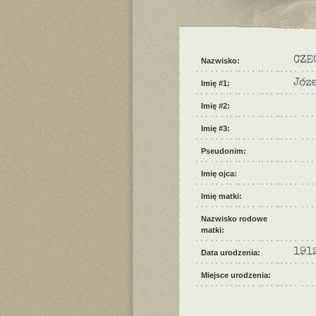
CZE
Nazwisko:
Józ
Imię #1:
Imię #2:
Imię #3:
Pseudonim:
Imię ojca:
Imię matki:
Nazwisko rodowe
matki:
191
Data urodzenia:
Miejsce urodzenia: