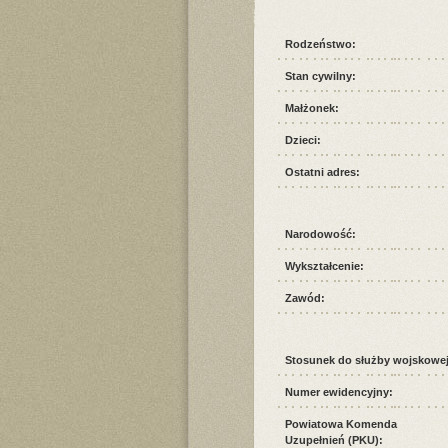
Rodzeństwo:
Stan cywilny:
Małżonek:
Dzieci:
Ostatni adres:
Narodowość:
Wykształcenie:
Zawód:
Stosunek do służby wojskowej
Numer ewidencyjny:
Powiatowa Komenda
Uzupełnień (PKU):