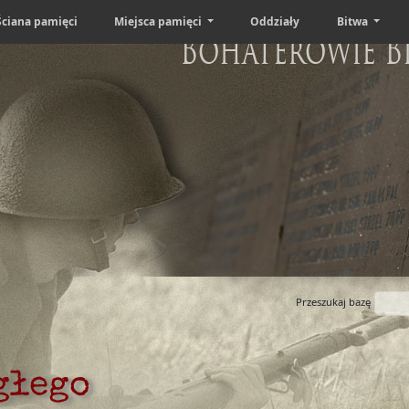
Ściana pamięci
Miejsca pamięci
Oddziały
Bitwa
Bohaterowie B
Przeszukaj bazę
głego