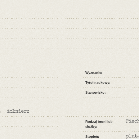
Wyznanie:
Tytuł naukowy:
Stanowisko:
żołnierz
:
Piec
Rodzaj broni lub
służby:
plut.
Stopień: