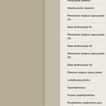
Przyczyna śmierci:
Okoliczności śmierci:
Pierwotne miejsce spoczynku
#1:
Data ekshumacji #1:
Pierwotne miejsce spoczynku
#2:
Data ekshumacji #2:
Pierwotne miejsce spoczynku
#3:
Data ekshumacji #3:
Obecne miejsce spoczynku:
Lokalizacja grobu:
Upamiętniony:
Forma upamiętnienia:
Przedmioty znalezione przy