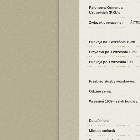
Rejonowa Komenda
Uzupełnień (RKU):
Arm
Związek operacyjny:
Funkcja na 1 września 1939:
Przydział po 1 września 1939:
Funkcja po 1 września 1939:
Przebieg służby wojskowej:
Odznaczenia:
Wrzesień 1939 - szlak bojowy:
Data śmierci:
Miejsce śmierci: