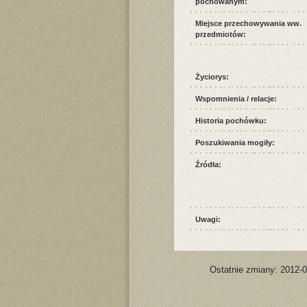
pochowanym:
Miejsce przechowywania ww.
przedmiotów:
Życiorys:
Wspomnienia / relacje:
Historia pochówku:
Poszukiwania mogiły:
Źródła:
Uwagi:
Ostatnie zmiany: 2012-