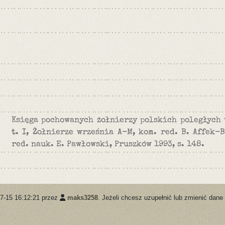
Księga pochowanych żołnierzy polskich poległych 
t. I, Żołnierze września A-M, kom. red. B. Affek-B
red. nauk. E. Pawłowski, Pruszków 1993, s. 148.
07-15 16:12:21 przez
maks3258
. Jeżeli chcesz uzupełnić lub zmienić dane