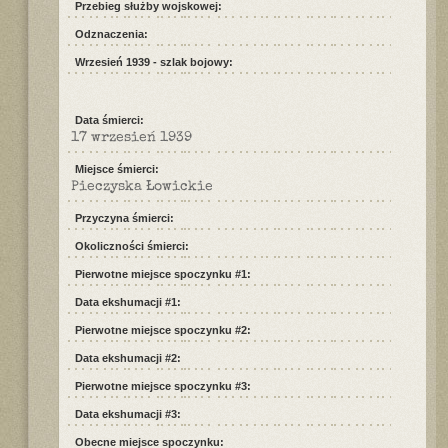
Przebieg służby wojskowej:
Odznaczenia:
Wrzesień 1939 - szlak bojowy:
Data śmierci:
17 wrzesień 1939
Miejsce śmierci:
Pieczyska Łowickie
Przyczyna śmierci:
Okoliczności śmierci:
Pierwotne miejsce spoczynku #1:
Data ekshumacji #1:
Pierwotne miejsce spoczynku #2:
Data ekshumacji #2:
Pierwotne miejsce spoczynku #3:
Data ekshumacji #3:
Obecne miejsce spoczynku: