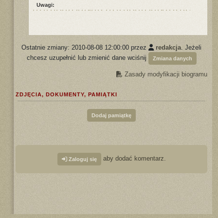
Uwagi:
Ostatnie zmiany: 2010-08-08 12:00:00 przez
redakcja
. Jeżeli
chcesz uzupełnić lub zmienić dane wciśnij
Zmiana danych
Zasady modyfikacji biogramu
ZDJĘCIA, DOKUMENTY, PAMIĄTKI
Dodaj pamiątkę
aby dodać komentarz.
Zaloguj się