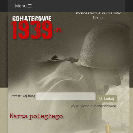
Menu
Bohaterowie Bitwy nad
Bzurą
Przeszukaj bazę
Szukaj
Wyszukiwanie zaawansowane
Karta poległego