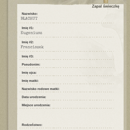
Zapal świeczkę
Nazwisko:
BŁACHUT
Imię #1:
Eugeniusz
Imię #2:
Franciszek
Imię #3:
Pseudonim:
Imię ojca:
Imię matki:
Nazwisko rodowe matki:
Data urodzenia:
Miejsce urodzenia:
Rodzeństwo: