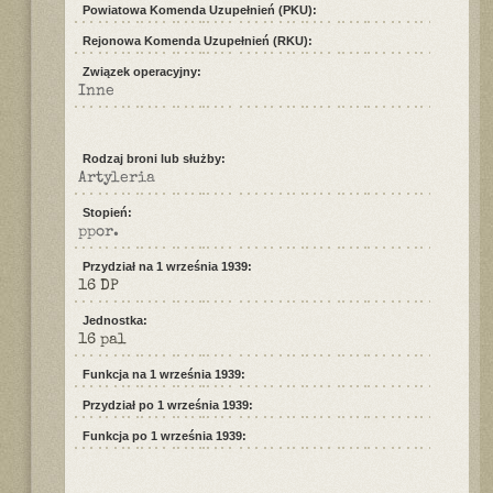
Powiatowa Komenda Uzupełnień (PKU):
Rejonowa Komenda Uzupełnień (RKU):
Związek operacyjny:
Inne
Rodzaj broni lub służby:
Artyleria
Stopień:
ppor.
Przydział na 1 września 1939:
16 DP
Jednostka:
16 pal
Funkcja na 1 września 1939:
Przydział po 1 września 1939:
Funkcja po 1 września 1939: