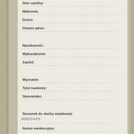
Stan cywilny:
Małżonek:
Dzieci:
Ostatni adres:
Narodowość:
Wykształcenie:
Zawód:
Wyznanie:
Tytuł naukowy:
Stanowisko:
Stosunek do służby wojskowej:
żołnierz
Numer ewidencyjny: