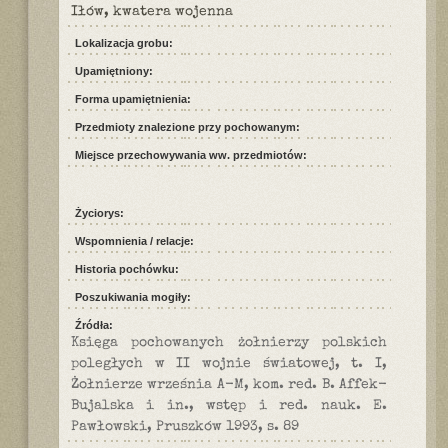
Iłów, kwatera wojenna
Lokalizacja grobu:
Upamiętniony:
Forma upamiętnienia:
Przedmioty znalezione przy pochowanym:
Miejsce przechowywania ww. przedmiotów:
Życiorys:
Wspomnienia / relacje:
Historia pochówku:
Poszukiwania mogiły:
Źródła:
Księga pochowanych żołnierzy polskich
poległych w II wojnie światowej, t. I,
Żołnierze września A-M, kom. red. B. Affek-
Bujalska i in., wstęp i red. nauk. E.
Pawłowski, Pruszków 1993, s. 89