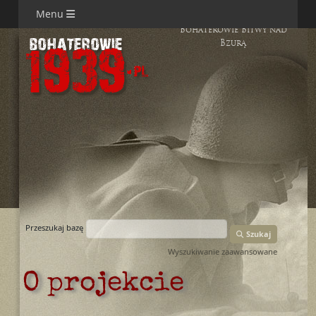
Menu
Bohaterowie Bitwy nad
Bzurą
Przeszukaj bazę
Szukaj
Wyszukiwanie zaawansowane
O projekcie