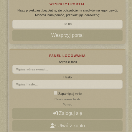
WESPRZYJ PORTAL
Nasz projekt jest bezpłatny, ale potrzebujemy środków na jego rozwój.
Możesz nam pomóc, przekazując darowiznę:
Wesprzyj portal
PANEL LOGOWANIA
Adres e-mail
Hasło
Zapamiętaj mnie
Resetowanie hasła
Pomoc
Zaloguj się
Utwórz konto