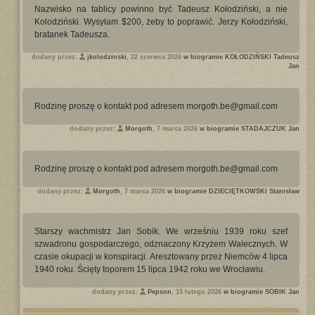
Nazwisko na tablicy powinno być Tadeusz Kołodziński, a nie
Kolodziński. Wysyłam $200, żeby to poprawić. Jerzy Kołodziński,
bratanek Tadeusza.
dodany przez:
jkolodzinski
, 22 czerwca 2026
w biogramie KOŁODZIŃSKI Tadeusz
Jan
Rodzinę proszę o kontakt pod adresem morgoth.be@gmail.com
dodany przez:
Morgoth
, 7 marca 2026
w biogramie STADAJCZUK Jan
Rodzinę proszę o kontakt pod adresem morgoth.be@gmail.com
dodany przez:
Morgoth
, 7 marca 2026
w biogramie DZIECIĘTKOWSKI Stanisław
Starszy wachmistrz Jan Sobik. We wrześniu 1939 roku szef
szwadronu gospodarczego, odznaczony Krzyżem Walecznych. W
czasie okupacji w konspiracji. Aresztowany przez Niemców 4 lipca
1940 roku. Ścięty toporem 15 lipca 1942 roku we Wrocławiu.
dodany przez:
Pepson
, 15 lutego 2026
w biogramie SOBIK Jan