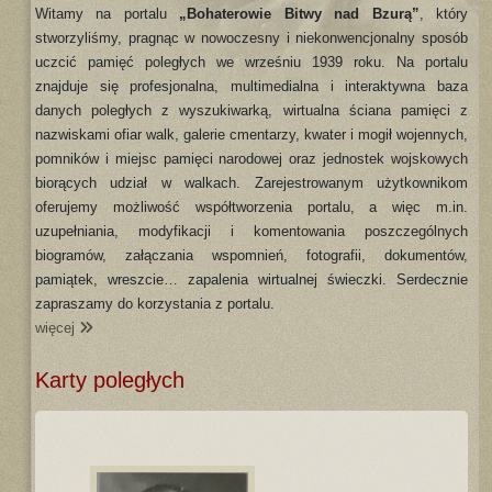
Witamy na portalu
„Bohaterowie Bitwy nad Bzurą”
, który
stworzyliśmy, pragnąc w nowoczesny i niekonwencjonalny sposób
uczcić pamięć poległych we wrześniu 1939 roku. Na portalu
znajduje się profesjonalna, multimedialna i interaktywna baza
danych poległych z wyszukiwarką, wirtualna ściana pamięci z
nazwiskami ofiar walk, galerie cmentarzy, kwater i mogił wojennych,
pomników i miejsc pamięci narodowej oraz jednostek wojskowych
biorących udział w walkach. Zarejestrowanym użytkownikom
oferujemy możliwość współtworzenia portalu, a więc m.in.
uzupełniania, modyfikacji i komentowania poszczególnych
biogramów, załączania wspomnień, fotografii, dokumentów,
pamiątek, wreszcie… zapalenia wirtualnej świeczki. Serdecznie
zapraszamy do korzystania z portalu.
więcej
Karty poległych