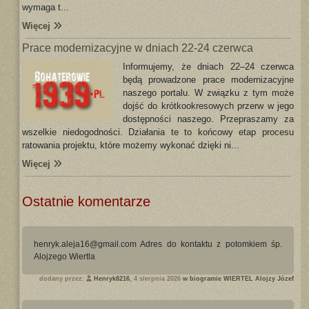
wymaga t...
Więcej
Prace modernizacyjne w dniach 22-24 czerwca
Informujemy, że dniach 22–24 czerwca
będą prowadzone prace modernizacyjne
naszego portalu. W związku z tym może
dojść do krótkookresowych przerw w jego
dostępności naszego. Przepraszamy za
wszelkie niedogodności. Działania te to końcowy etap procesu
ratowania projektu, które możemy wykonać dzięki ni...
Więcej
Ostatnie komentarze
henryk.aleja16@gmail.com Adres do kontaktu z potomkiem śp.
Alojzego Wiertla
dodany przez:
Henryk8216
, 4 sierpnia 2026
w biogramie WIERTEL Alojzy Józef