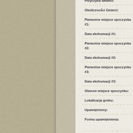
Przyczyna śmierci:
Okoliczności śmierci:
Pierwotne miejsce spoczynku
#1:
Data ekshumacji #1:
Pierwotne miejsce spoczynku
#2:
Data ekshumacji #2:
Pierwotne miejsce spoczynku
#3:
Data ekshumacji #3:
Obecne miejsce spoczynku:
Lokalizacja grobu:
Upamiętniony:
Forma upamiętnienia: