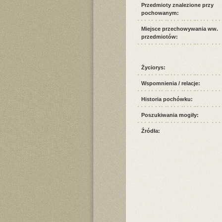
Przedmioty znalezione przy
pochowanym:
Miejsce przechowywania ww.
przedmiotów:
Życiorys:
Wspomnienia / relacje:
Historia pochówku:
Poszukiwania mogiły:
Źródła: