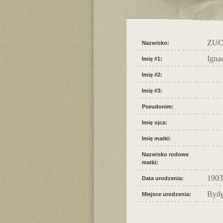
ZU
Nazwisko:
Igna
Imię #1:
Imię #2:
Imię #3:
Pseudonim:
Imię ojca:
Imię matki:
Nazwisko rodowe
matki:
1903
Data urodzenia:
Bydg
Miejsce urodzenia: