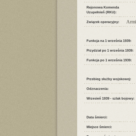
Rejonowa Komenda
Uzupełnień (RKU):
Armi
Związek operacyjny:
Funkcja na 1 września 1939:
Przydział po 1 września 1939:
Funkcja po 1 września 1939:
Przebieg służby wojskowej:
Odznaczenia:
Wrzesień 1939 - szlak bojowy:
Data śmierci:
Miejsce śmierci: