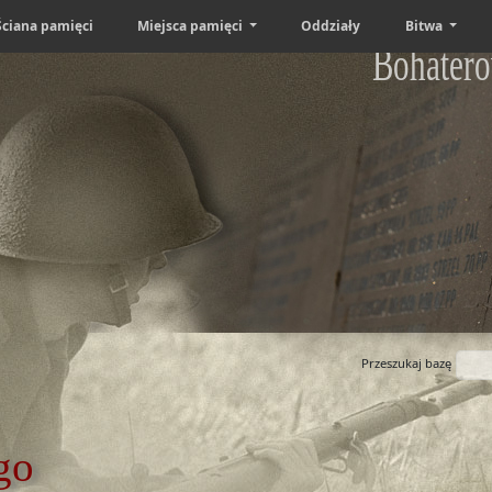
Ściana pamięci
Miejsca pamięci
Oddziały
Bitwa
Bohatero
Przeszukaj bazę
go