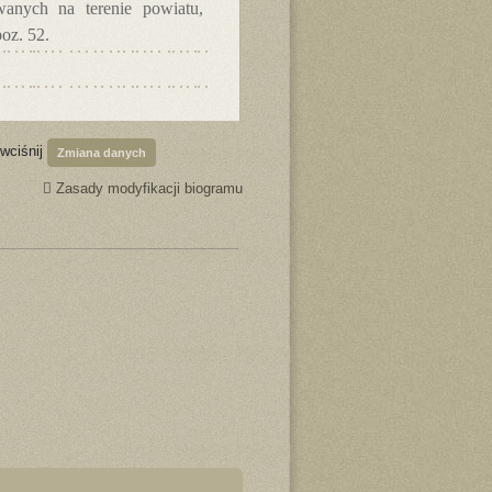
anych na terenie powiatu,
oz. 52.
 wciśnij
Zmiana danych
Zasady modyfikacji biogramu