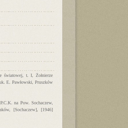
 światowej, t. I, Żołnierze
nauk. E. Pawłowski, Pruszków
 P.C.K. na Pow. Sochaczew,
ków, [Sochaczew], [1946]