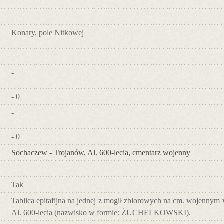
Konary, pole Nitkowej
-
- 0
-
- 0
Sochaczew - Trojanów, Al. 600-lecia, cmentarz wojenny
Tak
Tablica epitafijna na jednej z mogił zbiorowych na cm. wojennym
Al. 600-lecia (nazwisko w formie: ŻUCHELKOWSKI).