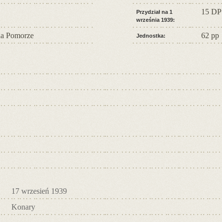
15 DP
Przydział na 1
września 1939:
a Pomorze
62 pp
Jednostka:
17 wrzesień 1939
Konary