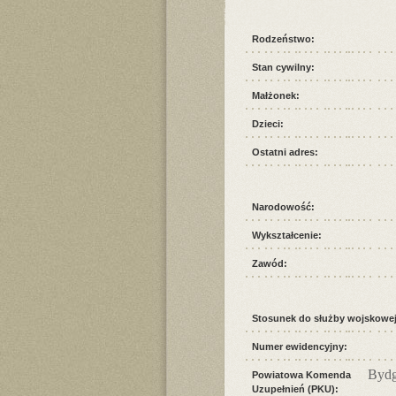
Rodzeństwo:
Stan cywilny:
Małżonek:
Dzieci:
Ostatni adres:
Narodowość:
Wykształcenie:
Zawód:
Stosunek do służby wojskowej
Numer ewidencyjny:
Bydg
Powiatowa Komenda
Uzupełnień (PKU):