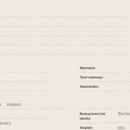
Wyznanie:
Tytuł naukowy:
Stanowisko:
żołnierz
:
Piecho
Rodzaj broni lub
służby:
oszcz
strz.
Stopień: