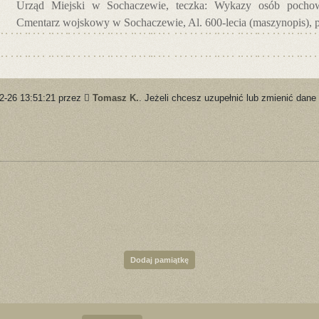
Urząd Miejski w Sochaczewie, teczka: Wykazy osób pochow
Cmentarz wojskowy w Sochaczewie, Al. 600-lecia (maszynopis), p
02-26 13:51:21 przez
Tomasz K.
. Jeżeli chcesz uzupełnić lub zmienić dane
Dodaj pamiątkę