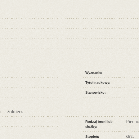
Wyznanie:
Tytuł naukowy:
Stanowisko:
żołnierz
:
Piecho
Rodzaj broni lub
służby:
strz.
Stopień: