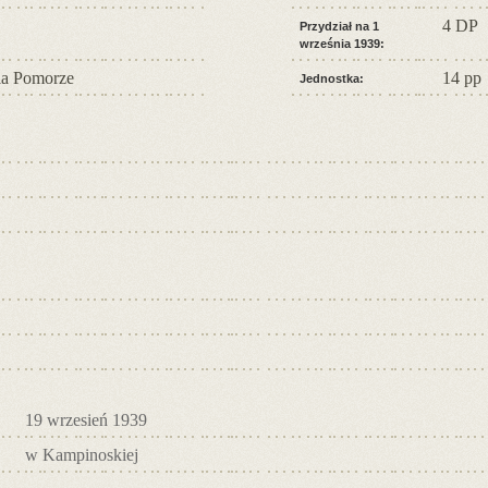
4 DP
Przydział na 1
września 1939:
a Pomorze
14 pp
Jednostka:
19 wrzesień 1939
w Kampinoskiej