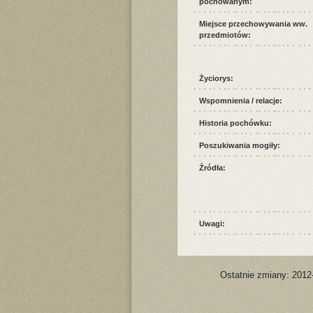
pochowanym:
Miejsce przechowywania ww.
przedmiotów:
Życiorys:
Wspomnienia / relacje:
Historia pochówku:
Poszukiwania mogiły:
Źródła:
Uwagi:
Ostatnie zmiany: 2012