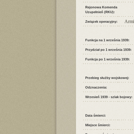
Rejonowa Komenda
Uzupełnień (RKU):
Armi
Związek operacyjny:
Funkcja na 1 września 1939:
Przydział po 1 września 1939:
Funkcja po 1 września 1939:
Przebieg służby wojskowej:
Odznaczenia:
Wrzesień 1939 - szlak bojowy:
Data śmierci:
Miejsce śmierci: