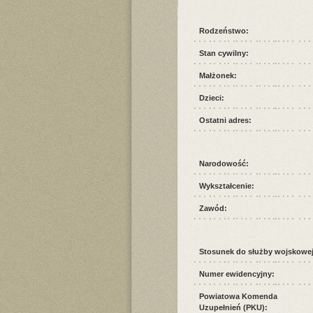
Rodzeństwo:
Stan cywilny:
Małżonek:
Dzieci:
Ostatni adres:
Narodowość:
Wykształcenie:
Zawód:
Stosunek do służby wojskowej
Numer ewidencyjny:
Powiatowa Komenda
Uzupełnień (PKU):