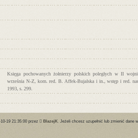
Księga pochowanych żołnierzy polskich poległych w II wojnie
września N-Z, kom. red. B. Affek-Bujalska i in., wstęp i red. 
1993, s. 299.
-10-19 21:35:00 przez
BlazejK
. Jeżeli chcesz uzupełnić lub zmienić dane w