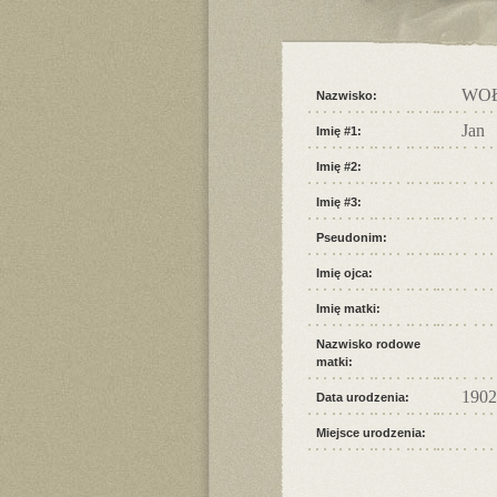
WO
Nazwisko:
Jan
Imię #1:
Imię #2:
Imię #3:
Pseudonim:
Imię ojca:
Imię matki:
Nazwisko rodowe
matki:
1902
Data urodzenia:
Miejsce urodzenia: