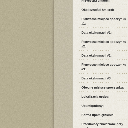
Przyczyna śmierci:
Okoliczności śmierci:
Pierwotne miejsce spoczynku
#1:
Data ekshumacji #1:
Pierwotne miejsce spoczynku
#2:
Data ekshumacji #2:
Pierwotne miejsce spoczynku
#3:
Data ekshumacji #3:
Obecne miejsce spoczynku:
Lokalizacja grobu:
Upamiętniony:
Forma upamiętnienia:
Przedmioty znalezione przy