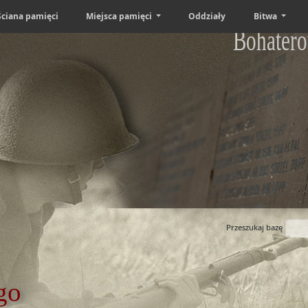
Ściana pamięci
Miejsca pamięci
Oddziały
Bitwa
Bohatero
Przeszukaj bazę
go