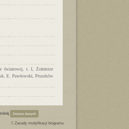
 światowej, t. I, Żołnierze
nauk. E. Pawłowski, Pruszków
ciśnij
Zmiana danych
Zasady modyfikacji biogramu