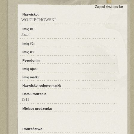
Zapal świeczkę
Nazwisko:
WOJCIECHOWSKI
Imię #1:
Józef
Imię #2:
Imię #3:
Pseudonim:
Imię ojca:
Imię matki:
Nazwisko rodowe matki:
Data urodzenia:
1911
Miejsce urodzenia:
Rodzeństwo: