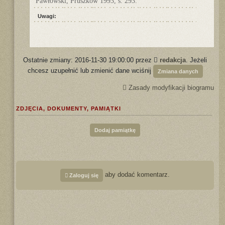
Pawłowski, Pruszków 1993, s. 293.
Uwagi:
Ostatnie zmiany: 2016-11-30 19:00:00 przez
redakcja
. Jeżeli
chcesz uzupełnić lub zmienić dane wciśnij
Zmiana danych
Zasady modyfikacji biogramu
ZDJĘCIA, DOKUMENTY, PAMIĄTKI
Dodaj pamiątkę
aby dodać komentarz.
Zaloguj się