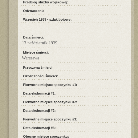
Przebieg służby wojskowej:
Odznaczenia:
Wrzesień 1939 - szlak bojowy:
Data śmierci:
13 październik 1939
Miejsce śmierci:
Warszawa
Przyczyna śmierci:
Okoliczności śmierci:
Pierwotne miejsce spoczynku #1:
Data ekshumacji #1:
Pierwotne miejsce spoczynku #2:
Data ekshumacji #2:
Pierwotne miejsce spoczynku #3:
Data ekshumacji #3:
Obecne miejsce spoczynku: