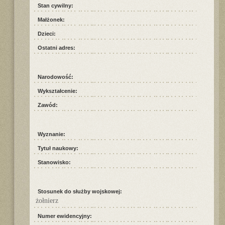
Stan cywilny:
Małżonek:
Dzieci:
Ostatni adres:
Narodowość:
Wykształcenie:
Zawód:
Wyznanie:
Tytuł naukowy:
Stanowisko:
Stosunek do służby wojskowej:
żołnierz
Numer ewidencyjny: