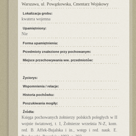
Warszawa, ul. Powązkowska, Cmentarz Wojskowy
Lokalizacja grobu:
kwatera wojenna
Upamiętniony:
Nie
Forma upamiętnienia:
Przedmioty znalezione przy pochowanym:
Miejsce przechowywania ww. przedmiotów:
Życiorys:
Wspomnienia / relacje:
Historia pochówku:
Poszukiwania mogiły:
Źródła:
Księga pochowanych żołnierzy polskich poległych w II
wojnie światowej, t. I, Żołnierze września N-Z, kom.
red. B. Affek-Bujalska i in., wstęp i red. nauk. E.