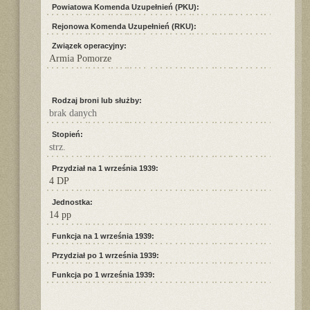
Powiatowa Komenda Uzupełnień (PKU):
Rejonowa Komenda Uzupełnień (RKU):
Związek operacyjny:
Armia Pomorze
Rodzaj broni lub służby:
brak danych
Stopień:
strz.
Przydział na 1 września 1939:
4 DP
Jednostka:
14 pp
Funkcja na 1 września 1939:
Przydział po 1 września 1939:
Funkcja po 1 września 1939: